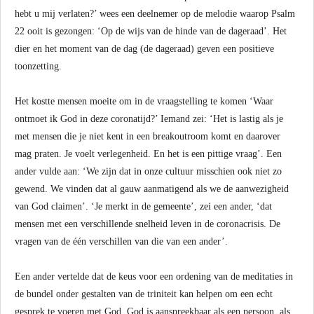
hebt u mij verlaten?’ wees een deelnemer op de melodie waarop Psalm
22 ooit is gezongen: ‘Op de wijs van de hinde van de dageraad’. Het
dier en het moment van de dag (de dageraad) geven een positieve
toonzetting.
Het kostte mensen moeite om in de vraagstelling te komen ‘Waar
ontmoet ik God in deze coronatijd?’ Iemand zei: ‘Het is lastig als je
met mensen die je niet kent in een breakoutroom komt en daarover
mag praten. Je voelt verlegenheid. En het is een pittige vraag’. Een
ander vulde aan: ‘We zijn dat in onze cultuur misschien ook niet zo
gewend. We vinden dat al gauw aanmatigend als we de aanwezigheid
van God claimen’. ‘Je merkt in de gemeente’, zei een ander, ‘dat
mensen met een verschillende snelheid leven in de coronacrisis. De
vragen van de één verschillen van die van een ander’.
Een ander vertelde dat de keus voor een ordening van de meditaties in
de bundel onder gestalten van de triniteit kan helpen om een echt
gesprek te voeren met God. God is aanspreekbaar als een persoon, als