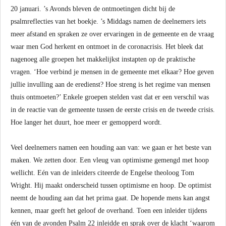
20 januari. ’s Avonds bleven de ontmoetingen dicht bij de
psalmreflecties van het boekje. ’s Middags namen de deelnemers iets
meer afstand en spraken ze over ervaringen in de gemeente en de vraag
waar men God herkent en ontmoet in de coronacrisis. Het bleek dat
nagenoeg alle groepen het makkelijkst instapten op de praktische
vragen. ‘Hoe verbind je mensen in de gemeente met elkaar? Hoe geven
jullie invulling aan de eredienst? Hoe streng is het regime van mensen
thuis ontmoeten?’ Enkele groepen stelden vast dat er een verschil was
in de reactie van de gemeente tussen de eerste crisis en de tweede crisis.
Hoe langer het duurt, hoe meer er gemopperd wordt.
Veel deelnemers namen een houding aan van: we gaan er het beste van
maken. We zetten door. Een vleug van optimisme gemengd met hoop
wellicht. Eén van de inleiders citeerde de Engelse theoloog Tom
Wright. Hij maakt onderscheid tussen optimisme en hoop. De optimist
neemt de houding aan dat het prima gaat. De hopende mens kan angst
kennen, maar geeft het geloof de overhand. Toen een inleider tijdens
één van de avonden Psalm 22 inleidde en sprak over de klacht ‘waarom