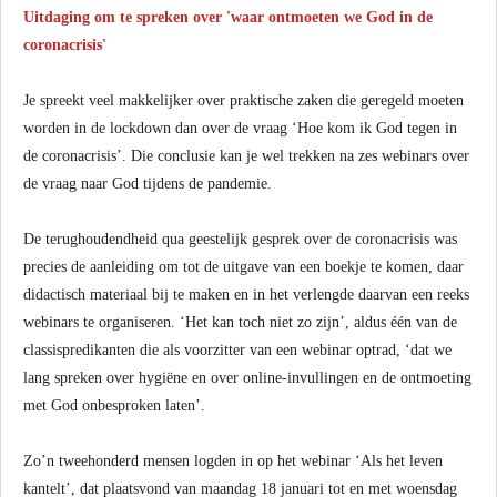
Uitdaging om te spreken over 'waar ontmoeten we God in de
coronacrisis'
Je spreekt veel makkelijker over praktische zaken die geregeld moeten
worden in de lockdown dan over de vraag ‘Hoe kom ik God tegen in
de coronacrisis’. Die conclusie kan je wel trekken na zes webinars over
de vraag naar God tijdens de pandemie.
De terughoudendheid qua geestelijk gesprek over de coronacrisis was
precies de aanleiding om tot de uitgave van een boekje te komen, daar
didactisch materiaal bij te maken en in het verlengde daarvan een reeks
webinars te organiseren. ‘Het kan toch niet zo zijn’, aldus één van de
classispredikanten die als voorzitter van een webinar optrad, ‘dat we
lang spreken over hygiëne en over online-invullingen en de ontmoeting
met God onbesproken laten’.
Zo’n tweehonderd mensen logden in op het webinar ‘Als het leven
kantelt’, dat plaatsvond van maandag 18 januari tot en met woensdag