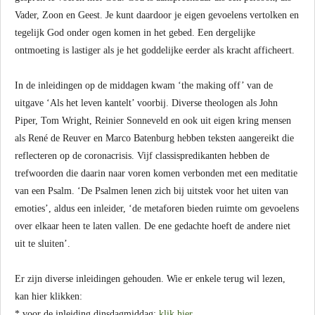
Vader, Zoon en Geest. Je kunt daardoor je eigen gevoelens vertolken en
tegelijk God onder ogen komen in het gebed. Een dergelijke
ontmoeting is lastiger als je het goddelijke eerder als kracht afficheert.
In de inleidingen op de middagen kwam ‘the making off’ van de
uitgave ‘Als het leven kantelt’ voorbij. Diverse theologen als John
Piper, Tom Wright, Reinier Sonneveld en ook uit eigen kring mensen
als René de Reuver en Marco Batenburg hebben teksten aangereikt die
reflecteren op de coronacrisis. Vijf classispredikanten hebben de
trefwoorden die daarin naar voren komen verbonden met een meditatie
van een Psalm. ‘De Psalmen lenen zich bij uitstek voor het uiten van
emoties’, aldus een inleider, ‘de metaforen bieden ruimte om gevoelens
over elkaar heen te laten vallen. De ene gedachte hoeft de andere niet
uit te sluiten’.
Er zijn diverse inleidingen gehouden. Wie er enkele terug wil lezen,
kan hier klikken:
* voor de inleiding dinsdagmiddag:
klik hier.