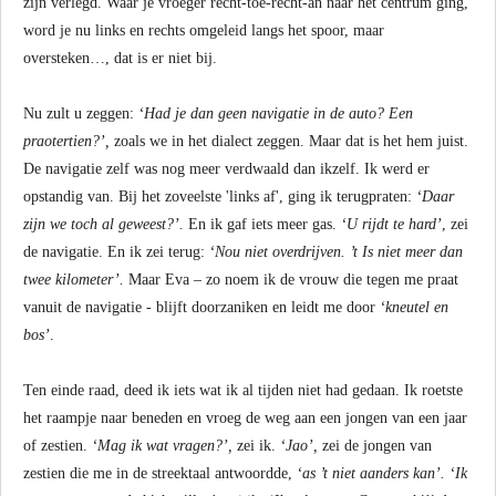
zijn verlegd. Waar je vroeger recht-toe-recht-an naar het centrum ging,
word je nu links en rechts omgeleid langs het spoor, maar
oversteken…, dat is er niet bij.
Nu zult u zeggen:
‘Had je dan geen navigatie in de auto? Een
praotertien?’,
zoals we in het dialect zeggen. Maar dat is het hem juist.
De navigatie zelf was nog meer verdwaald dan ikzelf. Ik werd er
opstandig van. Bij het zoveelste 'links af', ging ik terugpraten:
‘Daar
zijn we toch al geweest?’.
En ik gaf iets meer gas.
‘U rijdt te hard’
, zei
de navigatie. En ik zei terug:
‘Nou niet overdrijven. ’t Is niet meer dan
twee kilometer’.
Maar Eva – zo noem ik de vrouw die tegen me praat
vanuit de navigatie - blijft doorzaniken en leidt me door
‘kneutel en
bos’
.
Ten einde raad, deed ik iets wat ik al tijden niet had gedaan. Ik roetste
het raampje naar beneden en vroeg de weg aan een jongen van een jaar
of zestien.
‘Mag ik wat vragen?’,
zei ik.
‘Jao’,
zei de jongen van
zestien die me in de streektaal antwoordde,
‘as ’t niet aanders kan’. ‘Ik