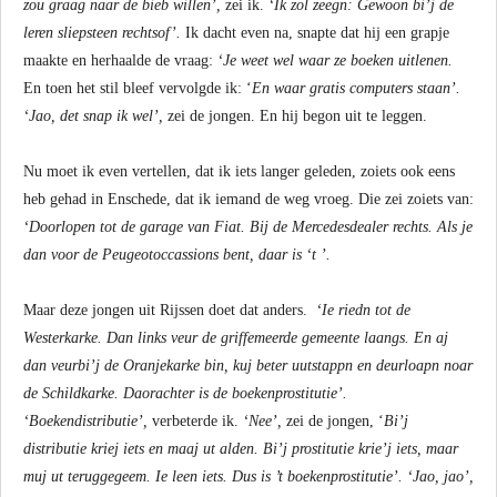
zou graag naar de bieb willen’,
zei ik.
‘Ik zol zeegn: Gewoon bi’j de
leren sliepsteen rechtsof’.
Ik dacht even na, snapte dat hij een grapje
maakte en herhaalde de vraag:
‘Je weet wel waar ze boeken uitlenen.
En toen het stil bleef vervolgde ik: ‘
En waar gratis computers staan’.
‘Jao, det snap ik wel’,
zei de jongen. En hij begon uit te leggen.
Nu moet ik even vertellen, dat ik iets langer geleden, zoiets ook eens
heb gehad in Enschede, dat ik iemand de weg vroeg. Die zei zoiets van:
‘Doorlopen tot de garage van Fiat. Bij de Mercedesdealer rechts. Als je
dan voor de Peugeotoccassions bent, daar is ‘t ’.
Maar deze jongen uit Rijssen doet dat anders.
‘Ie riedn tot de
Westerkarke. Dan links veur de griffemeerde gemeente laangs. En aj
dan veurbi’j de Oranjekarke bin, kuj beter uutstappn en deurloapn noar
de Schildkarke. Daorachter is de boekenprostitutie’.
‘Boekendistributie’,
verbeterde ik.
‘Nee’,
zei de jongen, ‘
Bi’j
distributie kriej iets en maaj ut alden. Bi’j prostitutie krie’j iets, maar
muj ut teruggegeem. Ie leen iets. Dus is ’t boekenprostitutie’. ‘Jao, jao’,