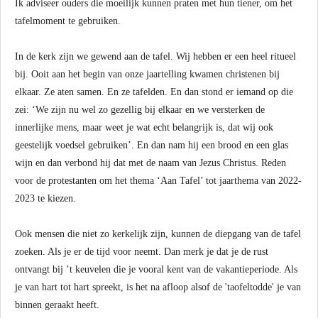
Ik adviseer ouders die moeilijk kunnen praten met hun tiener, om het
tafelmoment te gebruiken.
In de kerk zijn we gewend aan de tafel. Wij hebben er een heel ritueel
bij. Ooit aan het begin van onze jaartelling kwamen christenen bij
elkaar. Ze aten samen. En ze tafelden. En dan stond er iemand op die
zei: ‘We zijn nu wel zo gezellig bij elkaar en we versterken de
innerlijke mens, maar weet je wat echt belangrijk is, dat wij ook
geestelijk voedsel gebruiken’. En dan nam hij een brood en een glas
wijn en dan verbond hij dat met de naam van Jezus Christus. Reden
voor de protestanten om het thema ‘Aan Tafel’ tot jaarthema van 2022-
2023 te kiezen.
Ook mensen die niet zo kerkelijk zijn, kunnen de diepgang van de tafel
zoeken. Als je er de tijd voor neemt. Dan merk je dat je de rust
ontvangt bij ’t keuvelen die je vooral kent van de vakantieperiode. Als
je van hart tot hart spreekt, is het na afloop alsof de 'taofeltodde' je van
binnen geraakt heeft.