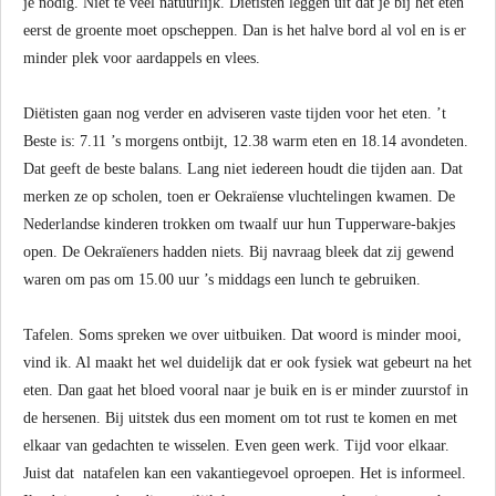
je nodig. Niet te veel natuurlijk. Diëtisten leggen uit dat je bij het eten
eerst de groente moet opscheppen. Dan is het halve bord al vol en is er
minder plek voor aardappels en vlees.
Diëtisten gaan nog verder en adviseren vaste tijden voor het eten. ’t
Beste is: 7.11 ’s morgens ontbijt, 12.38 warm eten en 18.14 avondeten.
Dat geeft de beste balans. Lang niet iedereen houdt die tijden aan. Dat
merken ze op scholen, toen er Oekraïense vluchtelingen kwamen. De
Nederlandse kinderen trokken om twaalf uur hun Tupperware-bakjes
open. De Oekraïeners hadden niets. Bij navraag bleek dat zij gewend
waren om pas om 15.00 uur ’s middags een lunch te gebruiken.
Tafelen. Soms spreken we over uitbuiken. Dat woord is minder mooi,
vind ik. Al maakt het wel duidelijk dat er ook fysiek wat gebeurt na het
eten. Dan gaat het bloed vooral naar je buik en is er minder zuurstof in
de hersenen. Bij uitstek dus een moment om tot rust te komen en met
elkaar van gedachten te wisselen. Even geen werk. Tijd voor elkaar.
Juist dat natafelen kan een vakantiegevoel oproepen. Het is informeel.