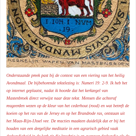
Onderstaande preek past bij de context van een viering van het heilig
Avondmaal. De bijbehorende tekstlezing is: Numeri 19: 2-9. Ik heb het
op internet geplaatst, nadat ik hoorde dat het kerkzegel van
Mastenbroek direct verwijst naar deze tekst. Mensen die achteraf
reageerden wezen op de kleur van het cederhout (rood) en wat betreft de
koeien op het ras van de Jersey en op het Brandrode ras, ontstaan uit
het Maas-Rijn-IJssel vee. De reacties maakten duidelijk dat er bij het
houden van een dergelijke meditatie in een agrarisch gebied vaak