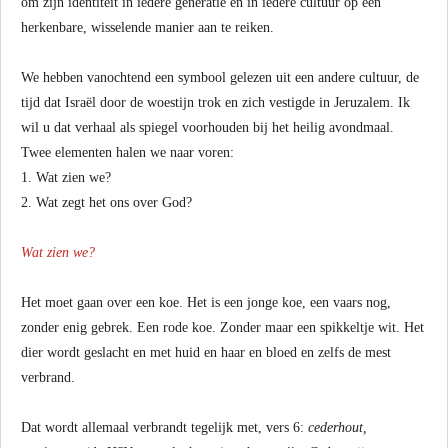
om zijn identiteit in iedere generatie en in iedere cultuur op een
herkenbare, wisselende manier aan te reiken.
We hebben vanochtend een symbool gelezen uit een andere cultuur, de
tijd dat Israël door de woestijn trok en zich vestigde in Jeruzalem. Ik
wil u dat verhaal als spiegel voorhouden bij het heilig avondmaal.
Twee elementen halen we naar voren:
1. Wat zien we?
2. Wat zegt het ons over God?
Wat zien we?
Het moet gaan over een koe. Het is een jonge koe, een vaars nog,
zonder enig gebrek. Een rode koe. Zonder maar een spikkeltje wit. Het
dier wordt geslacht en met huid en haar en bloed en zelfs de mest
verbrand.
Dat wordt allemaal verbrandt tegelijk met, vers 6:
cederhout,