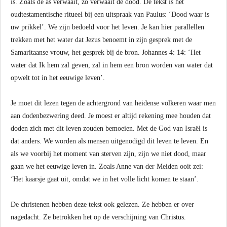
is. Zoals de as verwaait, zo verwaait de dood. De tekst is het
oudtestamentische ritueel bij een uitspraak van Paulus: ‘Dood waar is
uw prikkel’. We zijn bedoeld voor het leven. Je kan hier parallellen
trekken met het water dat Jezus benoemt in zijn gesprek met de
Samaritaanse vrouw, het gesprek bij de bron. Johannes 4: 14: ‘Het
water dat Ik hem zal geven, zal in hem een bron worden van water dat
opwelt tot in het eeuwige leven’.
Je moet dit lezen tegen de achtergrond van heidense volkeren waar men
aan dodenbezwering deed. Je moest er altijd rekening mee houden dat
doden zich met dit leven zouden bemoeien. Met de God van Israël is
dat anders. We worden als mensen uitgenodigd dit leven te leven. En
als we voorbij het moment van sterven zijn, zijn we niet dood, maar
gaan we het eeuwige leven in. Zoals Anne van der Meiden ooit zei:
‘Het kaarsje gaat uit, omdat we in het volle licht komen te staan’.
De christenen hebben deze tekst ook gelezen. Ze hebben er over
nagedacht. Ze betrokken het op de verschijning van Christus.