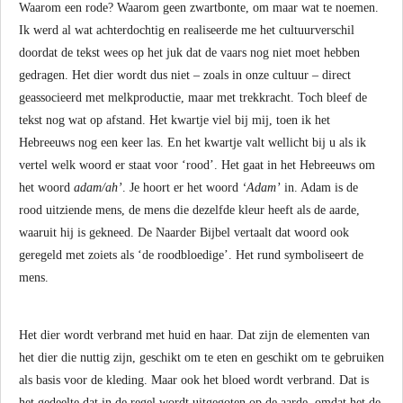
Waarom een rode? Waarom geen zwartbonte, om maar wat te noemen.
Ik werd al wat achterdochtig en realiseerde me het cultuurverschil
doordat de tekst wees op het juk dat de vaars nog niet moet hebben
gedragen. Het dier wordt dus niet – zoals in onze cultuur – direct
geassocieerd met melkproductie, maar met trekkracht. Toch bleef de
tekst nog wat op afstand. Het kwartje viel bij mij, toen ik het
Hebreeuws nog een keer las. En het kwartje valt wellicht bij u als ik
vertel welk woord er staat voor ‘rood’. Het gaat in het Hebreeuws om
het woord
adam/ah’
. Je hoort er het woord
‘Adam’
in. Adam is de
rood uitziende mens, de mens die dezelfde kleur heeft als de aarde,
waaruit hij is gekneed. De Naarder Bijbel vertaalt dat woord ook
geregeld met zoiets als ‘de roodbloedige’. Het rund symboliseert de
mens.
Het dier wordt verbrand met huid en haar. Dat zijn de elementen van
het dier die nuttig zijn, geschikt om te eten en geschikt om te gebruiken
als basis voor de kleding. Maar ook het bloed wordt verbrand. Dat is
het gedeelte dat in de regel wordt uitgegoten op de aarde, omdat het de