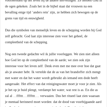
voorbereiden op het leven bij de andere stervelingen. Ze hebben God in
de ogen gekeken. Zoals het in de bijbel staat dat vrouwen na een
bevalling enige tijd ‘anders rein’ zijn, ze hebben zich bewogen op de
grens van tijd en eeuwigheid.
Dus die symbolen van menselijk leven en de schepping worden bij God
zelf gebracht. God laat zijn interesse zien voor het geheel, de
compleetheid van de schepping.
Nog een tweede gedachte wil ik jullie voorleggen. We zien niet alleen
hoe God let op de compleetheid van de aarde; we zien ook zijn
interesse voor het leven zelf. Denk even met me mee over hoe dat gaat
als je aswater hebt. Ik vertelde dat de as van het brandoffer zich mengt
met water en dat het water wordt gebruikt als iemand een dode heeft
aangeraakt. Het effect van dat reinigingswater moet je voor je zien. Als
je het op je huid plengt, verdampt het water; wat rest is as. En die as
zal al …fffttt….ffffttt…. verwaaien. Dus het ritueel laat zien waaraan
je mentaal herinnerd moet worden: dat de dood van voorbijgaande aard