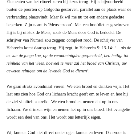
Elementen van het ritueel keren bij Jezus terug. Hij is bijvoorbeeld
buiten de poorten op Golgotha gestorven, parallel aan de plaats waar de
verbranding plaatsvindt. Maar ik wil me nu tot een andere gedachte
beperken. Zijn naam is ‘Mensenzoon’. Met een hoofdletter geschreven.
Hij is bij uitstek de Mens, zoals de Mens door God is bedoeld. De
schrijver van Numeri zou zeggen: compleet rood. De schrijver van
Hebreeën komt daarop terug. Hij zegt, in Hebreeën 9: 13-14:
‘… als de
as van de jonge koe, op de verontreinigden gesprenkeld, hen heiligt tot
reinheid van het vlees, hoeveel te meer zal het bloed van Christus, uw
geweten reinigen om de levende God te dienen’.
We gaan straks avondmaal vieren. We eten brood en drinken wijn. Het
laat ons zien hoe God ons lichaam kracht geeft om te leven en hoe hij
de ziel vitaliteit aanreikt. We eten brood en nemen dat op in ons
lichaam. We drinken wijn en nemen het op in ons bloed. Het evangelie
wordt een deel van ons. Het wordt ons letterlijk eigen.
Wij kunnen God niet direct onder ogen komen en leven. Daarvoor is