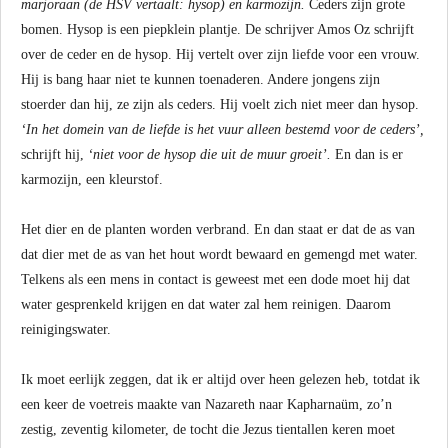
marjoraan (de HSV vertaalt: hysop) en karmozijn.
Ceders zijn grote
bomen. Hysop is een piepklein plantje. De schrijver Amos Oz schrijft
over de ceder en de hysop. Hij vertelt over zijn liefde voor een vrouw.
Hij is bang haar niet te kunnen toenaderen. Andere jongens zijn
stoerder dan hij, ze zijn als ceders. Hij voelt zich niet meer dan hysop.
‘In het domein van de liefde is het vuur alleen bestemd voor de ceders’,
schrijft hij,
‘niet voor de hysop die uit de muur groeit’.
En dan is er
karmozijn, een kleurstof.
Het dier en de planten worden verbrand. En dan staat er dat de as van
dat dier met de as van het hout wordt bewaard en gemengd met water.
Telkens als een mens in contact is geweest met een dode moet hij dat
water gesprenkeld krijgen en dat water zal hem reinigen. Daarom
reinigingswater.
Ik moet eerlijk zeggen, dat ik er altijd over heen gelezen heb, totdat ik
een keer de voetreis maakte van Nazareth naar Kapharnaüm, zo’n
zestig, zeventig kilometer, de tocht die Jezus tientallen keren moet