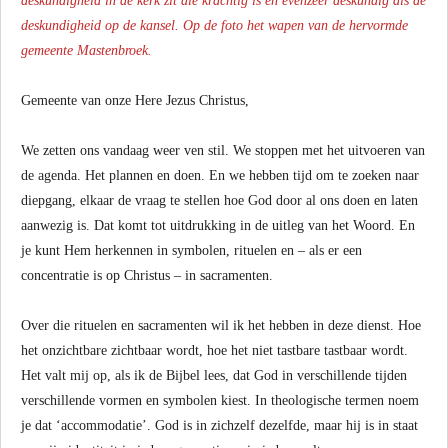
deskundigheid in de kerk zit die krachtig is en evenzeer deskundig als de
deskundigheid op de kansel. Op de foto het wapen van de hervormde
gemeente Mastenbroek.
Gemeente van onze Here Jezus Christus,
We zetten ons vandaag weer ven stil. We stoppen met het uitvoeren van
de agenda. Het plannen en doen. En we hebben tijd om te zoeken naar
diepgang, elkaar de vraag te stellen hoe God door al ons doen en laten
aanwezig is. Dat komt tot uitdrukking in de uitleg van het Woord. En
je kunt Hem herkennen in symbolen, rituelen en – als er een
concentratie is op Christus – in sacramenten.
Over die rituelen en sacramenten wil ik het hebben in deze dienst. Hoe
het onzichtbare zichtbaar wordt, hoe het niet tastbare tastbaar wordt.
Het valt mij op, als ik de Bijbel lees, dat God in verschillende tijden
verschillende vormen en symbolen kiest. In theologische termen noem
je dat ‘accommodatie’. God is in zichzelf dezelfde, maar hij is in staat