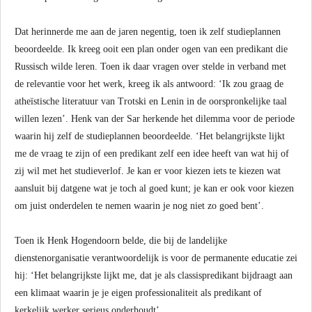
Dat herinnerde me aan de jaren negentig, toen ik zelf studieplannen
beoordeelde. Ik kreeg ooit een plan onder ogen van een predikant die
Russisch wilde leren. Toen ik daar vragen over stelde in verband met
de relevantie voor het werk, kreeg ik als antwoord: ‘Ik zou graag de
atheïstische literatuur van Trotski en Lenin in de oorspronkelijke taal
willen lezen’. Henk van der Sar herkende het dilemma voor de periode
waarin hij zelf de studieplannen beoordeelde. ‘Het belangrijkste lijkt
me de vraag te zijn of een predikant zelf een idee heeft van wat hij of
zij wil met het studieverlof. Je kan er voor kiezen iets te kiezen wat
aansluit bij datgene wat je toch al goed kunt; je kan er ook voor kiezen
om juist onderdelen te nemen waarin je nog niet zo goed bent’.
Toen ik Henk Hogendoorn belde, die bij de landelijke
dienstenorganisatie verantwoordelijk is voor de permanente educatie zei
hij: ‘Het belangrijkste lijkt me, dat je als classispredikant bijdraagt aan
een klimaat waarin je je eigen professionaliteit als predikant of
kerkelijk werker serieus onderhoudt’.