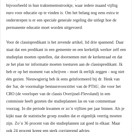
bijvoorbeeld in hun traktementsstrookje, waar iedere maand vijftig
euro voor educatie op te vinden is. Om het belang nog eens extra te
onderstrepen is er een speciale generale regeling die uitlegt hoe de
permanente educatie moet worden uitgevoerd.
Voor de classispredikant is het zevende artikel, lid drie spannend. Daar
staat dat een predikant in een gemeente en een kerkelijk werker zelf een
studieplan moeten opstellen, dat doornemen met de kerkenraad en dat
ze het plan ter informatie moeten toesturen aan de classispredikant. Ik
heb er op het moment van schrijven - moet ik eerlijk zeggen - nog niet
één gezien. Nieuwsgierig heb ik eens geïnformeerd bij dr. Henk van
der Sar, de voormalige bestuursvoorzitter van de PThU, die voor het
CRO (de voorloper van de classis Overijssel-Flevoland) in een
commissie heeft gezeten die studieplannen las en van commentaar
voorzag. In die periode kwamen er zo’n vijftien per jaar binnen. Als je
kijkt naar de statistische groep zouden dat er eigenlijk veertig moeten
zijn. Zo’n 36 procent van die studieplannen zat goed in elkaar. Maar
ook 24 procent kreeg een sterk corrigerend advies.