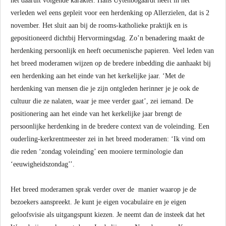
het daaruit volgende karakter. Hans Uytenbogaardt heeft in het
verleden wel eens gepleit voor een herdenking op Allerzielen, dat is 2
november. Het sluit aan bij de rooms-katholieke praktijk en is
gepositioneerd dichtbij Hervormingsdag. Zo’n benadering maakt de
herdenking persoonlijk en heeft oecumenische papieren. Veel leden van
het breed moderamen wijzen op de bredere inbedding die aanhaakt bij
een herdenking aan het einde van het kerkelijke jaar. ‘Met de
herdenking van mensen die je zijn ontgleden herinner je je ook de
cultuur die ze nalaten, waar je mee verder gaat’, zei iemand. De
positionering aan het einde van het kerkelijke jaar brengt de
persoonlijke herdenking in de bredere context van de voleinding. Een
ouderling-kerkrentmeester zei in het breed moderamen: ‘Ik vind om
die reden ‘zondag voleinding’ een mooiere terminologie dan
‘eeuwigheidszondag’’.
Het breed moderamen sprak verder over de manier waarop je de
bezoekers aanspreekt. Je kunt je eigen vocabulaire en je eigen
geloofsvisie als uitgangspunt kiezen. Je neemt dan de insteek dat het