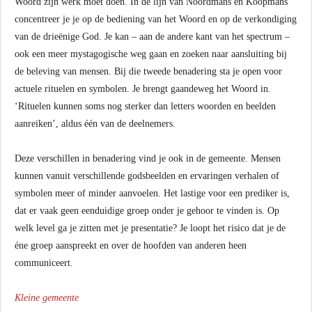
Woord zijn werk moet doen. In de lijn van Noordmans en Koopmans
concentreer je je op de bediening van het Woord en op de verkondiging
van de drieënige God. Je kan – aan de andere kant van het spectrum –
ook een meer mystagogische weg gaan en zoeken naar aansluiting bij
de beleving van mensen. Bij die tweede benadering sta je open voor
actuele rituelen en symbolen. Je brengt gaandeweg het Woord in.
‘Rituelen kunnen soms nog sterker dan letters woorden en beelden
aanreiken’, aldus één van de deelnemers.
Deze verschillen in benadering vind je ook in de gemeente. Mensen
kunnen vanuit verschillende godsbeelden en ervaringen verhalen of
symbolen meer of minder aanvoelen. Het lastige voor een prediker is,
dat er vaak geen eenduidige groep onder je gehoor te vinden is. Op
welk level ga je zitten met je presentatie? Je loopt het risico dat je de
éne groep aanspreekt en over de hoofden van anderen heen
communiceert.
Kleine gemeente