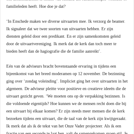
familieleden heeft. Hoe doe je dat?
‘In Enschede maken we diverse uitvaarten mee. Ik verzorg de beamer.
Ik signaleer dat we twee soorten van uitvaarten hebben. Er zijn
diensten geleid door een predikant. En er zijn samenkomsten geleid
door de uitvaartvereniging. Ik merk dat de kerk dan toch meer te
bieden heeft dan de hagiografie die de familie aanreikt’.
Eén van de adviseurs bracht bovenstaande ervaring in tijdens een
bijeenkomst van het breed moderamen op 12 november. De bezinning
ging over ‘zondag voleinding’. Impliciet ging het over uitvaarten in het
algemeen. De adviseur pleitte voor positieve en creatieve ideeën die de
uitvaart gezicht geven. ‘We moeten ons op de verpakking bezinnen. Is
die voldoende eigentijds? Hoe kunnen we de mensen recht doen die bij
een uitvaart bij elkaar komen? Er zijn steeds meer mensen die de kerk
bezoeken tijdens een uitvaart, die de taal van de kerk zijn kwijtgeraakt.
Ik merk dat als ik de tekst van het Onze Vader projecteer. Als ik een
fractie van een seconde te laat ben, valt de samengekomen groep stil. Je