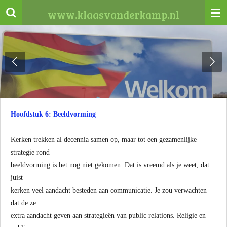
Ga
www.klaasvanderkamp.nl
direct
naar
de
hoofdinhoud
Hoofdstuk 6: Beeldvorming
Kerken trekken al decennia samen op, maar tot een gezamenlijke
strategie rond
beeldvorming is het nog niet gekomen. Dat is vreemd als je weet, dat
juist
kerken veel aandacht besteden aan communicatie. Je zou verwachten
dat de ze
extra aandacht geven aan strategieën van public relations. Religie en