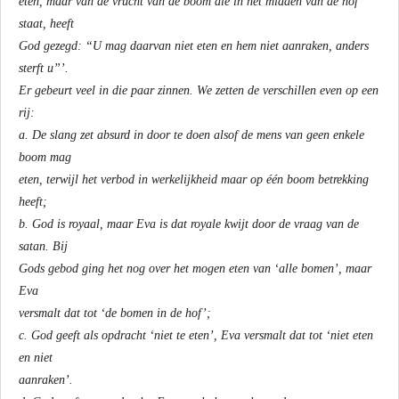
eten, maar van de vrucht van de boom die in het midden van de hof
staat, heeft
God gezegd: “U mag daarvan niet eten en hem niet aanraken, anders
sterft u”’.
Er gebeurt veel in die paar zinnen. We zetten de verschillen even op een
rij:
a. De slang zet absurd in door te doen alsof de mens van geen enkele
boom mag
eten, terwijl het verbod in werkelijkheid maar op één boom betrekking
heeft;
b. God is royaal, maar Eva is dat royale kwijt door de vraag van de
satan. Bij
Gods gebod ging het nog over het mogen eten van ‘alle bomen’, maar
Eva
versmalt dat tot ‘de bomen in de hof’;
c. God geeft als opdracht ‘niet te eten’, Eva versmalt dat tot ‘niet eten
en niet
aanraken’.