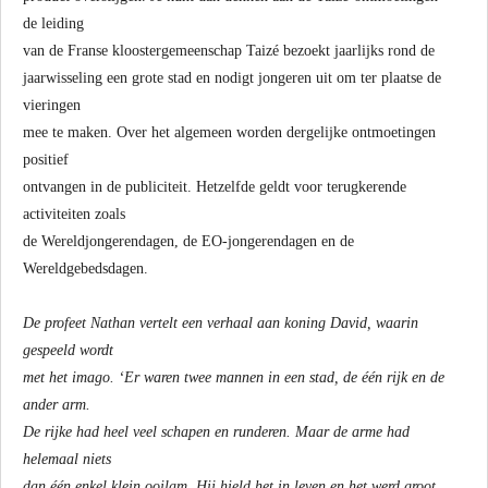
de leiding
van de Franse kloostergemeenschap Taizé bezoekt jaarlijks rond de
jaarwisseling een grote stad en nodigt jongeren uit om ter plaatse de
vieringen
mee te maken. Over het algemeen worden dergelijke ontmoetingen
positief
ontvangen in de publiciteit. Hetzelfde geldt voor terugkerende
activiteiten zoals
de Wereldjongerendagen, de EO-jongerendagen en de
Wereldgebedsdagen.
De profeet Nathan vertelt een verhaal aan koning David, waarin
gespeeld wordt
met het imago. ‘Er waren twee mannen in een stad, de één rijk en de
ander arm.
De rijke had heel veel schapen en runderen. Maar de arme had
helemaal niets
dan één enkel klein ooilam. Hij hield het in leven en het werd groot,