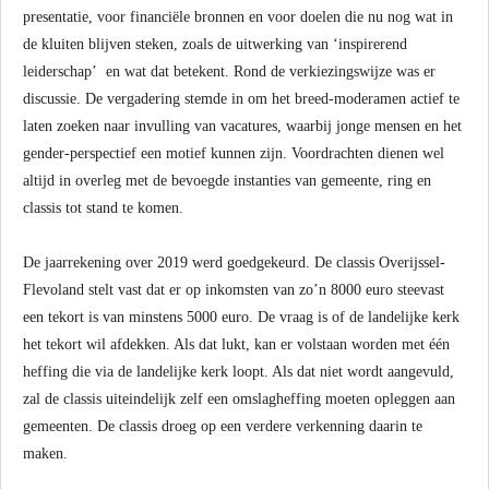
presentatie, voor financiële bronnen en voor doelen die nu nog wat in
de kluiten blijven steken, zoals de uitwerking van ‘inspirerend
leiderschap’ en wat dat betekent. Rond de verkiezingswijze was er
discussie. De vergadering stemde in om het breed-moderamen actief te
laten zoeken naar invulling van vacatures, waarbij jonge mensen en het
gender-perspectief een motief kunnen zijn. Voordrachten dienen wel
altijd in overleg met de bevoegde instanties van gemeente, ring en
classis tot stand te komen.
De jaarrekening over 2019 werd goedgekeurd. De classis Overijssel-
Flevoland stelt vast dat er op inkomsten van zo’n 8000 euro steevast
een tekort is van minstens 5000 euro. De vraag is of de landelijke kerk
het tekort wil afdekken. Als dat lukt, kan er volstaan worden met één
heffing die via de landelijke kerk loopt. Als dat niet wordt aangevuld,
zal de classis uiteindelijk zelf een omslagheffing moeten opleggen aan
gemeenten. De classis droeg op een verdere verkenning daarin te
maken.