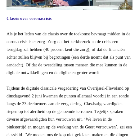
Classis over coronacrisis
Als je het leden van de classis over de toekomst bevraagt midden in de
coronacrisis is er zorg. Zorg dat het kerkbezoek na de crisis een
terugslag zal hebben (40 procent kent die zorg), of dat de financiën
achter zullen blijven bij begrotingen (een derde noemt dat als punt van
aandacht). Of dat de tweedeling tussen mensen die mee kunnen in de
digitale ontwikkelingen en de digibeten groter wordt.
Tijdens de digitale classicale vergadering van Overijssel-Flevoland op
dinsdagavond 2 juni kwamen de punten allemaal voorbij in een ronde
langs de 23 deelnemers aan de vergadering. Classisafgevaardigden
riepen op tot alertheid op de genoemde terreinen. Tegelijk spraken
diverse afgevaardigden hun vertrouwen uit. ‘We leven in de
pinkstertijd en mogen op de werking van de Geest vertrouwen’, zei een
classislid. ‘We moeten ons de kop niet gek laten maken en die dingen