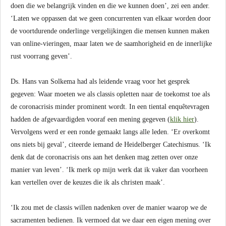
doen die we belangrijk vinden en die we kunnen doen’, zei een ander.
‘Laten we oppassen dat we geen concurrenten van elkaar worden door
de voortdurende onderlinge vergelijkingen die mensen kunnen maken
van online-vieringen, maar laten we de saamhorigheid en de innerlijke
rust voorrang geven’.
Ds. Hans van Solkema had als leidende vraag voor het gesprek
gegeven: Waar moeten we als classis opletten naar de toekomst toe als
de coronacrisis minder prominent wordt. In een tiental enquêtevragen
hadden de afgevaardigden vooraf een mening gegeven (
klik hier
).
Vervolgens werd er een ronde gemaakt langs alle leden. ‘Er overkomt
ons niets bij geval’, citeerde iemand de Heidelberger Catechismus. ‘Ik
denk dat de coronacrisis ons aan het denken mag zetten over onze
manier van leven’. ‘Ik merk op mijn werk dat ik vaker dan voorheen
kan vertellen over de keuzes die ik als christen maak’.
‘Ik zou met de classis willen nadenken over de manier waarop we de
sacramenten bedienen. Ik vermoed dat we daar een eigen mening over