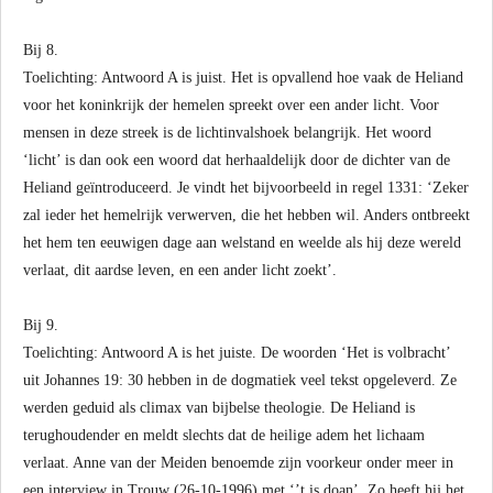
Bij 8.
Toelichting: Antwoord A is juist. Het is opvallend hoe vaak de Heliand
voor het koninkrijk der hemelen spreekt over een ander licht. Voor
mensen in deze streek is de lichtinvalshoek belangrijk. Het woord
‘licht’ is dan ook een woord dat herhaaldelijk door de dichter van de
Heliand geïntroduceerd. Je vindt het bijvoorbeeld in regel 1331: ‘Zeker
zal ieder het hemelrijk verwerven, die het hebben wil. Anders ontbreekt
het hem ten eeuwigen dage aan welstand en weelde als hij deze wereld
verlaat, dit aardse leven, en een ander licht zoekt’.
Bij 9.
Toelichting: Antwoord A is het juiste. De woorden ‘Het is volbracht’
uit Johannes 19: 30 hebben in de dogmatiek veel tekst opgeleverd. Ze
werden geduid als climax van bijbelse theologie. De Heliand is
terughoudender en meldt slechts dat de heilige adem het lichaam
verlaat. Anne van der Meiden benoemde zijn voorkeur onder meer in
een interview in Trouw (26-10-1996) met ‘’t is doan’. Zo heeft hij het