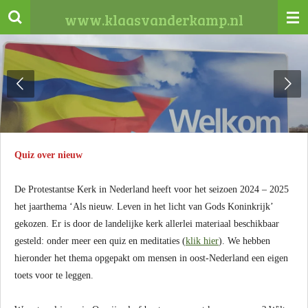
Ga
www.klaasvanderkamp.nl
direct
naar
de
hoofdinhoud
Quiz over nieuw
De Protestantse Kerk in Nederland heeft voor het seizoen 2024 – 2025
het jaarthema ‘Als nieuw. Leven in het licht van Gods Koninkrijk’
gekozen. Er is door de landelijke kerk allerlei materiaal beschikbaar
gesteld: onder meer een quiz en meditaties (
klik hier
). We hebben
hieronder het thema opgepakt om mensen in oost-Nederland een eigen
toets voor te leggen.