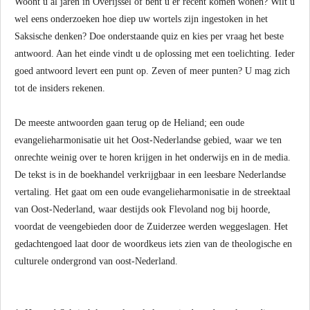
Woont u al jaren in Overijssel of bent u er recent komen wonen? Wilt u
wel eens onderzoeken hoe diep uw wortels zijn ingestoken in het
Saksische denken? Doe onderstaande quiz en kies per vraag het beste
antwoord. Aan het einde vindt u de oplossing met een toelichting. Ieder
goed antwoord levert een punt op. Zeven of meer punten? U mag zich
tot de insiders rekenen.
De meeste antwoorden gaan terug op de Heliand; een oude
evangelieharmonisatie uit het Oost-Nederlandse gebied, waar we ten
onrechte weinig over te horen krijgen in het onderwijs en in de media.
De tekst is in de boekhandel verkrijgbaar in een leesbare Nederlandse
vertaling. Het gaat om een oude evangelieharmonisatie in de streektaal
van Oost-Nederland, waar destijds ook Flevoland nog bij hoorde,
voordat de veengebieden door de Zuiderzee werden weggeslagen. Het
gedachtengoed laat door de woordkeus iets zien van de theologische en
culturele ondergrond van oost-Nederland.