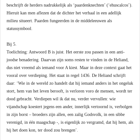
beschrijft de herders nadrukkelijk als ‘paardenknechten’ (‘ehuscalcos’).
Hieruit kan men aflezen dat de dichter het verhaal in een adellijk
milieu situeert. Paarden fungeerden in de middeleeuwen als
statussymbool.
Bij 5.
Toelichting: Antwoord B is juist. Het eerste zou passen in een anti-
joodse benadering. Daarvan zijn soms resten te vinden in de Heliand,
dus niet vreemd als iemand voor A kiest. Maar in deze context gaat het
vooral over verdieping. Het staat in regel 1436. De Heliand schrijft
daar: ‘Wie in de wereld zo handelt dat hij iemand anders in het ongeluk
stort, hem van het leven berooft, is verloren voro de mensen, wordt ter
dood gebracht. Verdiepen wil ik dat nu, verder vervullen: wie
vijandschap koestert jegens een ander, innerlijk vertoornd is, verbolgen
in zijn borst – broeders zijn allen, een zalig Godsvolk, in een sibbe
verenigd, in één maagschap -, is eigenlijk zo vergramd, dat hij hem, als
hij het doen kon, ter dood zou brengen’.