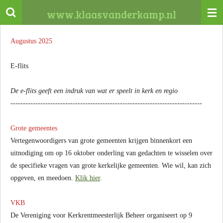
Ga
www.klaasvanderkamp.nl
direct
naar
Augustus 2025
de
hoofdinhoud
E-flits
De e-flits geeft een indruk van wat er speelt in kerk en regio
-----------------------------------------------------------------------------
Grote gemeentes
Vertegenwoordigers van grote gemeenten krijgen binnenkort een
uitnodiging om op 16 oktober onderling van gedachten te wisselen over
de specifieke vragen van grote kerkelijke gemeenten. Wie wil, kan zich
opgeven, en meedoen.
Klik hier
.
VKB
De Vereniging voor Kerkrentmeesterlijk Beheer organiseert op 9