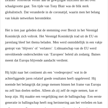
Braines refereerde verder aan de gewijzigde inzichten als het over
schaalgrootte gaat. Ten tijde van Tony Blair was de blik sterk
globalistisch. Dat veranderde in de coronatijd, waarin men het belang
van lokale netwerken herontdekte.
Het is tien jaar geleden dat de stemming over Brexit in het Verenigd
Koninkrijk zich voltrok. Het Verenigd Koninkrijk trad uit de EU en
jarenlang bleef het thema beladen. Men werd onmiddellijk in een vakje
gestopt van ‘blijvers’ of ‘verlaters’. Lidmaatschap van de EU werd
onvoldoende onderscheiden van ‘Europees’ beleid als zodanig. Baines
meent dat Europa blijvende aandacht verdient.
Hij kijkt naar het continent als een ‘vredesproject’ wat in de
achterliggende jaren relatief goede resultaten heeft opgeleverd. Hij
noemde het belangrijk dat jonge mensen binnen het frame van Europa
nu zelf hun doelen stellen. Alleen als zij zelf de regie nemen, kan er
hoop zijn. Hij maakte een vergelijking met de ballingschap. Een eerste
generatie in ballingschap heeft nog herinnering aan het verleden en kan