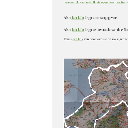
persoonlijk van aard. Ik sta open voor reacties,
Als u
hier klikt
krijgt u contactgegevens.
Als u
hier klikt
krijgt een overzicht van de e-flit
Plaats
een link
van deze website op uw eigen we