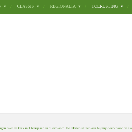
S
CLASSIS
REGIONALIA
TOERUSTING
en over de kerk in 'Overijssel' en 'Flevoland'. De teksten sluiten aan bij mijn werk voor de cla