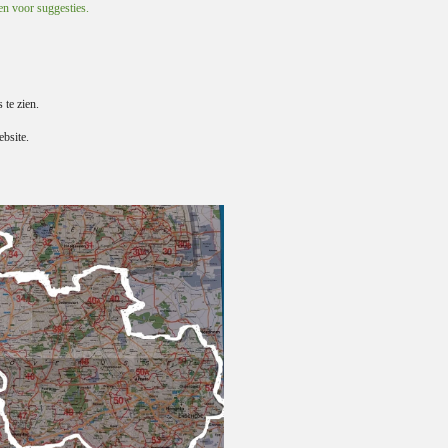
 en voor suggesties.
s te zien.
bsite.