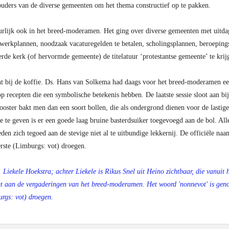
ouders van de diverse gemeenten om het thema constructief op te pakken.
urlijk ook in het breed-moderamen. Het ging over diverse gemeenten met uitdag
werkplannen, noodzaak vacaturegelden te betalen, scholingsplannen, beroepingst
erde kerk (of hervormde gemeente) de titelatuur ‘protestantse gemeente’ te krij
 bij de koffie. Ds. Hans van Solkema had daags voor het breed-moderamen ee
 recepten die een symbolische betekenis hebben. De laatste sessie sloot aan bij 
looster bakt men dan een soort bollen, die als ondergrond dienen voor de lastig
te geven is er een goede laag bruine basterdsuiker toegevoegd aan de bol. Al
den zich tegoed aan de stevige niet al te uitbundige lekkernij. De officiële na
terste (Limburgs: vot) droegen.
Liekele Hoekstra; achter Liekele is Rikus Snel uit Heino zichtbaar, die vanuit h
 aan de vergaderingen van het breed-moderamen. Het woord 'nonnevot' is genoe
burgs: vot) droegen.