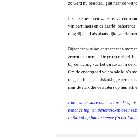
zo werd nu besloten, gaat naar de weth
Formele besluiten waren er verder natu
van parttimers en de daarbij behorende 
mogelijkheid als plaatselijke gereforme
Bijzonder was het ontspannende moment
zeventien mensen. De groep richt zich op
bij de viering van het carnaval. In de k
Om de ondergrond voldoende kilo’s mee 
de gedachten aan afslanking varen en de
naar de strik die de zusters op hun ach
Foto: de bewuste nonnevot wacht op ds. 
behandeling van beheerszaken deelneemt
in Sittard op hun achterste (in het Lim