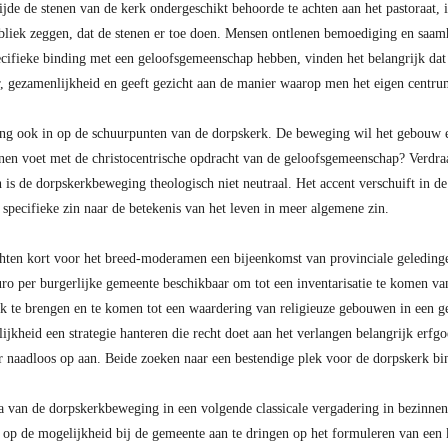
tijde de stenen van de kerk ondergeschikt behoorde te achten aan het pastoraat, 
bliek zeggen, dat de stenen er toe doen. Mensen ontlenen bemoediging en saam
ecifieke binding met een geloofsgemeenschap hebben, vinden het belangrijk dat 
, gezamenlijkheid en geeft gezicht aan de manier waarop men het eigen centrum
ng ook in op de schuurpunten van de dorpskerk. De beweging wil het gebouw e
nnen voet met de christocentrische opdracht van de geloofsgemeenschap? Verdra
n is de dorpskerkbeweging theologisch niet neutraal. Het accent verschuift in 
specifieke zin naar de betekenis van het leven in meer algemene zin.
ten kort voor het breed-moderamen een bijeenkomst van provinciale geledingen
uro per burgerlijke gemeente beschikbaar om tot een inventarisatie te komen van
ek te brengen en te komen tot een waardering van religieuze gebouwen in een g
kheid een strategie hanteren die recht doet aan het verlangen belangrijk erfgo
er naadloos op aan. Beide zoeken naar een bestendige plek voor de dorpskerk b
van de dorpskerkbeweging in een volgende classicale vergadering in bezinnende
op de mogelijkheid bij de gemeente aan te dringen op het formuleren van een k