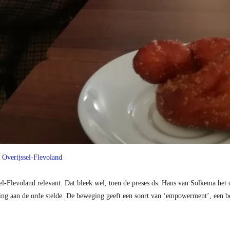
 Overijssel-Flevoland
l-Flevoland relevant. Dat bleek wel, toen de preses ds. Hans van Solkema het 
g aan de orde stelde. De beweging geeft een soort van ‘empowerment’, een bese