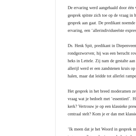
De ervaring werd aangehaald door één v
gesprek spitste zich toe op de vraag in
gesprek aan gaat. De predikant noemde he
ervaring, een ‘allerindividueelste expr
Ds. Henk Spit, predikant in Diepenveen
rondgezworven; hij was een berucht rov
heks in Lettele. Zij nam de gestalte aan
allerijl werd er een zandstenen kruis o
halen, maar dat leidde tot allerlei ram
Het gesprek in het breed moderamen zett
vraag wat je bedoelt met ‘essentieel’. 
kerk? Vertrouw je op een klassieke pre
centraal stelt? Kom je er dan met klassi
‘Ik meen dat je het Woord in gesprek mo