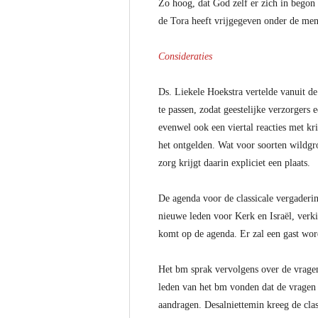
Zo hoog, dat God zelf er zich in begon
de Tora heeft vrijgegeven onder de men
Consideraties
Ds. Liekele Hoekstra vertelde vanuit d
te passen, zodat geestelijke verzorgers
evenwel ook een viertal reacties met kr
het ontgelden. Wat voor soorten wildgr
zorg krijgt daarin expliciet een plaats.
De agenda voor de classicale vergaderi
nieuwe leden voor Kerk en Israël, ver
komt op de agenda. Er zal een gast word
Het bm sprak vervolgens over de vragen
leden van het bm vonden dat de vragen w
aandragen. Desalniettemin kreeg de cla