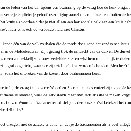
an de leden van het bm tijdens een bezinning op de vraag hoe de kerk omgaat 
 hoeverre je expliciet je geloofsovertuiging aanreikt aan mensen van buiten de k
t kruis als voorbeeld dat je niet alleen een horizontale balk aan een kruis hebt
essie’, maar er is ook de verbondenheid met Christus.
, kende één van de volksverhalen die de ronde doen rond het zandstenen kruis.
er in de Middeleeuwen. Zijn gedrag trok de aandacht van de duivel. De duivel
 van een aantrekkelijke vrouw, verleidde Pier en wist hem uiteindelijk te doden.
p zijn graf opgericht, waarmee zijn ziel toch kon worden behouden. Men heeft l
pen; zoals het uitbreken van de koeien door omheiningen heen.
e in bij de vraag in hoeverre Woord en Sacramenten essentieel zijn voor de kerk
Het thema is relevant, waar de kerk steeds meer met secularisatie te maken krijg
sentatie van Woord en Sacramenten of stel je nadere eisen? Wat betekent het co
eke definities?
et brengen met de actuele situatie; en dat je de Sacramenten als ritueel uitleg