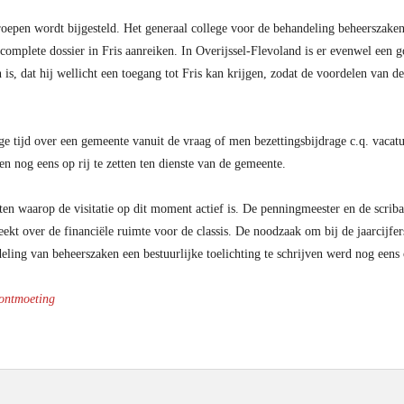
pen wordt bijgesteld. Het generaal college voor de behandeling beheerszaken 
mplete dossier in Fris aanreiken. In Overijssel-Flevoland is er evenwel een 
n is, dat hij wellicht een toegang tot Fris kan krijgen, zodat de voordelen van 
e tijd over een gemeente vanuit de vraag of men bezettingsbijdrage c.q. vacat
n nog eens op rij te zetten ten dienste van de gemeente.
 waarop de visitatie op dit moment actief is. De penningmeester en de scriba 
eekt over de financiële ruimte voor de classis. De noodzaak om bij de jaarcij
deling van beheerszaken een bestuurlijke toelichting te schrijven werd nog eens 
 ontmoeting