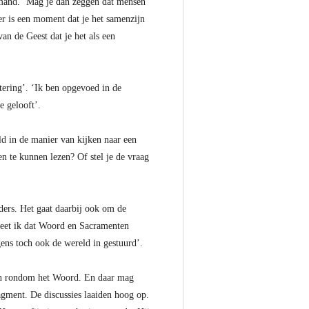
emand. ‘Mag je dan zeggen dat mensen
er is een moment dat je het samenzijn
an de Geest dat je het als een
atering’. ‘Ik ben opgevoed in de
e gelooft’.
ld in de manier van kijken naar een
en te kunnen lezen? Of stel je de vraag
ers. Het gaat daarbij ook om de
weet ik dat Woord en Sacramenten
gens toch ook de wereld in gestuurd’.
amen rondom het Woord. En daar mag
agment. De discussies laaiden hoog op.