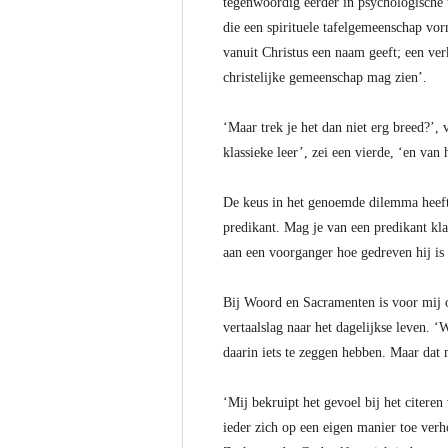
tegenwoordig eerder in psychologische 
die een spirituele tafelgemeenschap vo
vanuit Christus een naam geeft; een ver
christelijke gemeenschap mag zien’.
‘Maar trek je het dan niet erg breed?’, 
klassieke leer’, zei een vierde, ‘en va
De keus in het genoemde dilemma heeft c
predikant. Mag je van een predikant kla
aan een voorganger hoe gedreven hij is
Bij Woord en Sacramenten is voor mij 
vertaalslag naar het dagelijkse leven.
daarin iets te zeggen hebben. Maar dat 
‘Mij bekruipt het gevoel bij het citer
ieder zich op een eigen manier toe verh