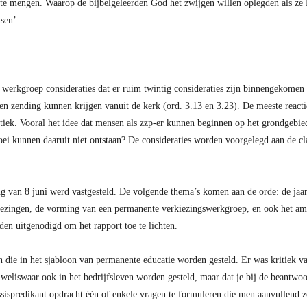
 te mengen. Waarop de bijbelgeleerden God het zwijgen willen oplegden als ze H
sen’.
e werkgroep consideraties dat er ruim twintig consideraties zijn binnengekomen
 een zending kunnen krijgen vanuit de kerk (ord. 3.13 en 3.23). De meeste rea
itiek. Vooral het idee dat mensen als zzp-er kunnen beginnen op het grondgebi
oei kunnen daaruit niet ontstaan? De consideraties worden voorgelegd aan de c
ng van 8 juni werd vastgesteld. De volgende thema’s komen aan de orde: de ja
kiezingen, de vorming van een permanente verkiezingswerkgroep, en ook het a
en uitgenodigd om het rapport toe te lichten.
 die in het sjabloon van permanente educatie worden gesteld. Er was kritiek v
eliswaar ook in het bedrijfsleven worden gesteld, maar dat je bij de beantwoo
ssispredikant opdracht één of enkele vragen te formuleren die men aanvullend z