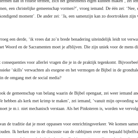
termen dan in rituele termen, zich het geheimenis eigen kunnen maken’, zei i
rmen, een christelijke gemeenschap vormen?’, vroeg iemand. De één zei: ‘Nee, 
kondigend moment’. De ander zei: ‘Ja, een samenzijn kan zo doortrokken zijn v
vroeg een derde, ‘ik vrees dat zo’n brede benadering uiteindelijk leidt tot verw
n het Woord en de Sacramenten moet je afblijven. Die zijn uniek voor de mens di
onsequenties voor allerlei vragen die je in de praktijk tegenkomt. Bijvoorbee
ssieke ‘skills’ verwachten als exegese en het vermogen de Bijbel in de grondtal
 in de omgang met de social media?
ook de gemeenschap van belang waarin de Bijbel opengaat, zei weer iemand and
 ‘We hebben als kerk met krimp te maken’, zei iemand, ‘vanuit mijn opvoeding 
moet je m.i. niet mechanisch verstaan. Als het Pinksteren is, worden we vervol
en van de traditie dat je moet oppassen voor eenrichtingsverkeer. We komen s
ouden. Ik herken me in de discussie van de rabbijnen over een bepaald bijbelfr