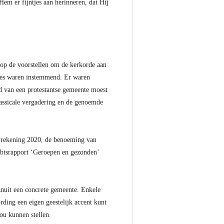
em er fijntjes aan herinneren, dat Hij
 op de voorstellen om de kerkorde aan
cties waren instemmend. Er waren
ed van een protestantse gemeente moest
lassicale vergadering en de genoemde
arrekening 2020, de benoeming van
mbtsrapport ‘Geroepen en gezonden’
anuit een concrete gemeente. Enkele
rding een eigen geestelijk accent kunt
ou kunnen stellen.