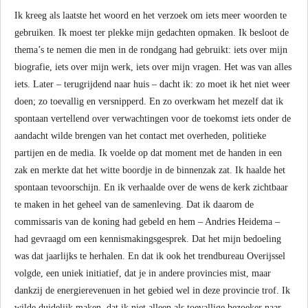
Ik kreeg als laatste het woord en het verzoek om iets meer woorden te
gebruiken. Ik moest ter plekke mijn gedachten opmaken. Ik besloot de
thema’s te nemen die men in de rondgang had gebruikt: iets over mijn
biografie, iets over mijn werk, iets over mijn vragen. Het was van alles
iets. Later – terugrijdend naar huis – dacht ik: zo moet ik het niet weer
doen; zo toevallig en versnipperd. En zo overkwam het mezelf dat ik
spontaan vertellend over verwachtingen voor de toekomst iets onder de
aandacht wilde brengen van het contact met overheden, politieke
partijen en de media. Ik voelde op dat moment met de handen in een
zak en merkte dat het witte boordje in de binnenzak zat. Ik haalde het
spontaan tevoorschijn. En ik verhaalde over de wens de kerk zichtbaar
te maken in het geheel van de samenleving. Dat ik daarom de
commissaris van de koning had gebeld en hem – Andries Heidema –
had gevraagd om een kennismakingsgesprek. Dat het mijn bedoeling
was dat jaarlijks te herhalen. En dat ik ook het trendbureau Overijssel
volgde, een uniek initiatief, dat je in andere provincies mist, maar
dankzij de energierevenuen in het gebied wel in deze provincie trof. Ik
wilde duidelijk maken, dat ik niet alleen als toevallige bezoeker naar