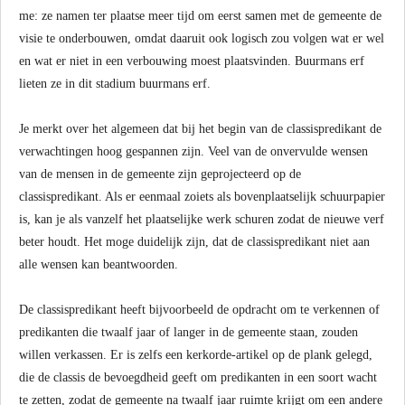
me: ze namen ter plaatse meer tijd om eerst samen met de gemeente de
visie te onderbouwen, omdat daaruit ook logisch zou volgen wat er wel
en wat er niet in een verbouwing moest plaatsvinden. Buurmans erf
lieten ze in dit stadium buurmans erf.
Je merkt over het algemeen dat bij het begin van de classispredikant de
verwachtingen hoog gespannen zijn. Veel van de onvervulde wensen
van de mensen in de gemeente zijn geprojecteerd op de
classispredikant. Als er eenmaal zoiets als bovenplaatselijk schuurpapier
is, kan je als vanzelf het plaatselijke werk schuren zodat de nieuwe verf
beter houdt. Het moge duidelijk zijn, dat de classispredikant niet aan
alle wensen kan beantwoorden.
De classispredikant heeft bijvoorbeeld de opdracht om te verkennen of
predikanten die twaalf jaar of langer in de gemeente staan, zouden
willen verkassen. Er is zelfs een kerkorde-artikel op de plank gelegd,
die de classis de bevoegdheid geeft om predikanten in een soort wacht
te zetten, zodat de gemeente na twaalf jaar ruimte krijgt om een andere