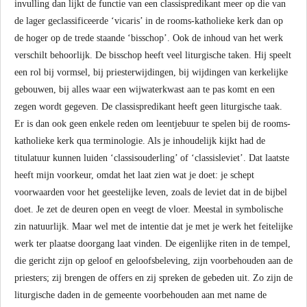
invulling dan lijkt de functie van een classispredikant meer op die van
de lager geclassificeerde ‘vicaris’ in de rooms-katholieke kerk dan op
de hoger op de trede staande ‘bisschop’. Ook de inhoud van het werk
verschilt behoorlijk. De bisschop heeft veel liturgische taken. Hij speelt
een rol bij vormsel, bij priesterwijdingen, bij wijdingen van kerkelijke
gebouwen, bij alles waar een wijwaterkwast aan te pas komt en een
zegen wordt gegeven. De classispredikant heeft geen liturgische taak.
Er is dan ook geen enkele reden om leentjebuur te spelen bij de rooms-
katholieke kerk qua terminologie. Als je inhoudelijk kijkt had de
titulatuur kunnen luiden ‘classisouderling’ of ‘classisleviet’. Dat laatste
heeft mijn voorkeur, omdat het laat zien wat je doet: je schept
voorwaarden voor het geestelijke leven, zoals de leviet dat in de bijbel
doet. Je zet de deuren open en veegt de vloer. Meestal in symbolische
zin natuurlijk. Maar wel met de intentie dat je met je werk het feitelijke
werk ter plaatse doorgang laat vinden. De eigenlijke riten in de tempel,
die gericht zijn op geloof en geloofsbeleving, zijn voorbehouden aan de
priesters; zij brengen de offers en zij spreken de gebeden uit. Zo zijn de
liturgische daden in de gemeente voorbehouden aan met name de