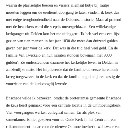
waarin de plaatselijke boeren en vissers allemaal hutje bij mutje
moesten leggen om de eredienst doorgang te laten vinden; ik keek dus
met enige terughoudendheid naar de Deldense historie. Maar al pratend
met de bezoekers werd die scepsis omvergeblazen. Een willekeurige
kerkganger uit Delden kon het me uitleggen: ‘Ik heb wel eens een lijst
gezien van tien mensen in het jaar 1830 die meer dan duizend gulden
gaven per jaar voor de kerk. Dat was in die tijd heel veel geld. En de
familie Van Twickelo en hun nazaten stonden bovenaan met 9000
gulden’. Ze ondersteunden daarmee het kerkelijke leven in Delden in
aanzienlijke mate. Het impliceerde dat de familie de eerste herenbank
kreeg toegewezen in de kerk en dat de familie nog eind jaren zestig de
voorzitter van de kerkvoogdij leverde.
Enschede wilde ik bezoeken, omdat de protestantse gemeente Enschede
de keus heeft gemaakt voor een centrale locatie in de Ontmoetingskerk.
Vier voorgangers werken collegiaal samen. En als plek van
samenkomst is niet gekozen voor de Oude Kerk in het Centrum, een
rijksmonument, maar voor de nieuwe Ontmoetingskerk, weliswaar van