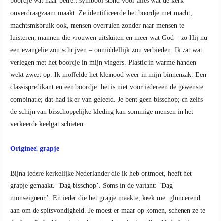
boordje wat haar betreft symbool stond voor alles wat de kerk
onverdraagzaam maakt. Ze identificeerde het boordje met macht,
machtsmisbruik ook, mensen overrulen zonder naar mensen te
luisteren, mannen die vrouwen uitsluiten en meer wat God – zo Hij nu
een evangelie zou schrijven – onmiddellijk zou verbieden. Ik zat wat
verlegen met het boordje in mijn vingers. Plastic in warme handen
wekt zweet op. Ik moffelde het kleinood weer in mijn binnenzak. Een
classispredikant en een boordje: het is niet voor iedereen de gewenste
combinatie; dat had ik er van geleerd. Je bent geen bisschop; en zelfs
de schijn van bisschoppelijke kleding kan sommige mensen in het
verkeerde keelgat schieten.
Origineel grapje
Bijna iedere kerkelijke Nederlander die ik heb ontmoet, heeft het
grapje gemaakt. ‘Dag bisschop’. Soms in de variant: ‘Dag
monseigneur’. En ieder die het grapje maakte, keek me glunderend
aan om de spitsvondigheid. Je moest er maar op komen, schenen ze te