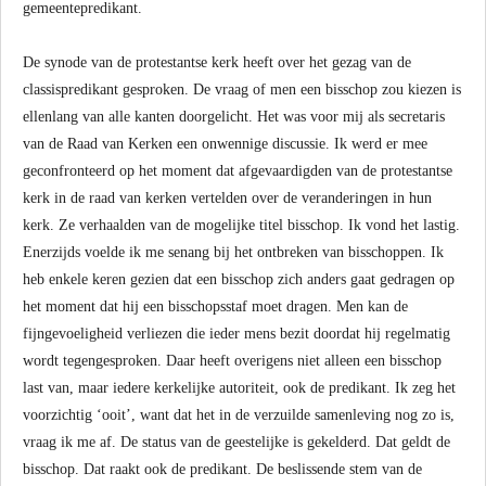
gemeentepredikant.
De synode van de protestantse kerk heeft over het gezag van de
classispredikant gesproken. De vraag of men een bisschop zou kiezen is
ellenlang van alle kanten doorgelicht. Het was voor mij als secretaris
van de Raad van Kerken een onwennige discussie. Ik werd er mee
geconfronteerd op het moment dat afgevaardigden van de protestantse
kerk in de raad van kerken vertelden over de veranderingen in hun
kerk. Ze verhaalden van de mogelijke titel bisschop. Ik vond het lastig.
Enerzijds voelde ik me senang bij het ontbreken van bisschoppen. Ik
heb enkele keren gezien dat een bisschop zich anders gaat gedragen op
het moment dat hij een bisschopsstaf moet dragen. Men kan de
fijngevoeligheid verliezen die ieder mens bezit doordat hij regelmatig
wordt tegengesproken. Daar heeft overigens niet alleen een bisschop
last van, maar iedere kerkelijke autoriteit, ook de predikant. Ik zeg het
voorzichtig ‘ooit’, want dat het in de verzuilde samenleving nog zo is,
vraag ik me af. De status van de geestelijke is gekelderd. Dat geldt de
bisschop. Dat raakt ook de predikant. De beslissende stem van de