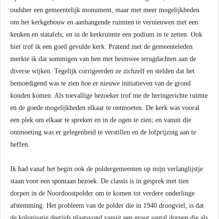
oudsher een gemeentelijk monument, maar met meer mogelijkheden
om het kerkgebouw en aanhangende ruimten te vernieuwen met een
keuken en statafels; en in de kerkruimte een podium in te zetten. Ook
hier trof ik een goed gevulde kerk. Pratend met de gemeenteleden
merkte ik dat sommigen van hen met heimwee terugdachten aan de
diverse wijken. Tegelijk corrigeerden ze zichzelf en stelden dat het
bemoedigend was te zien hoe er nieuwe initiatieven van de grond
konden komen. Als toevallige bezoeker trof me de heringerichte ruimte
en de goede mogelijkheden elkaar te ontmoeten. De kerk was vooral
een plek om elkaar te spreken en in de ogen te zien; en vanuit die
ontmoeting was er gelegenheid te verstillen en de lofprijzing aan te
heffen.
Ik had vanaf het begin ook de poldergemeenten op mijn verlanglijstje
staan voor een spontaan bezoek. De classis is in gesprek met tien
dorpen in de Noordoostpolder om te komen tot verdere onderlinge
afstemming. Het probleem van de polder die in 1940 droogviel, is dat
de kolonisatie destijds plaatsvond vanuit een groot aantal dorpen die als