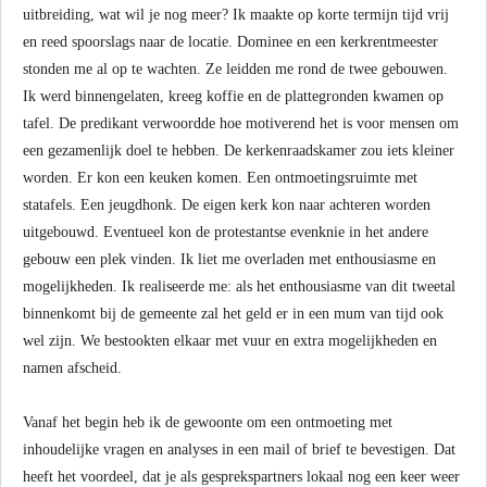
uitbreiding, wat wil je nog meer? Ik maakte op korte termijn tijd vrij
en reed spoorslags naar de locatie. Dominee en een kerkrentmeester
stonden me al op te wachten. Ze leidden me rond de twee gebouwen.
Ik werd binnengelaten, kreeg koffie en de plattegronden kwamen op
tafel. De predikant verwoordde hoe motiverend het is voor mensen om
een gezamenlijk doel te hebben. De kerkenraadskamer zou iets kleiner
worden. Er kon een keuken komen. Een ontmoetingsruimte met
statafels. Een jeugdhonk. De eigen kerk kon naar achteren worden
uitgebouwd. Eventueel kon de protestantse evenknie in het andere
gebouw een plek vinden. Ik liet me overladen met enthousiasme en
mogelijkheden. Ik realiseerde me: als het enthousiasme van dit tweetal
binnenkomt bij de gemeente zal het geld er in een mum van tijd ook
wel zijn. We bestookten elkaar met vuur en extra mogelijkheden en
namen afscheid.
Vanaf het begin heb ik de gewoonte om een ontmoeting met
inhoudelijke vragen en analyses in een mail of brief te bevestigen. Dat
heeft het voordeel, dat je als gesprekspartners lokaal nog een keer weer