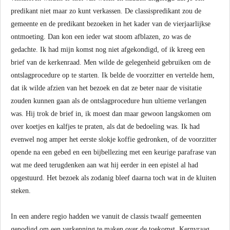
predikant niet maar zo kunt verkassen. De classispredikant zou de
gemeente en de predikant bezoeken in het kader van de vierjaarlijkse
ontmoeting. Dan kon een ieder wat stoom afblazen, zo was de
gedachte. Ik had mijn komst nog niet afgekondigd, of ik kreeg een
brief van de kerkenraad. Men wilde de gelegenheid gebruiken om de
ontslagprocedure op te starten. Ik belde de voorzitter en vertelde hem,
dat ik wilde afzien van het bezoek en dat ze beter naar de visitatie
zouden kunnen gaan als de ontslagprocedure hun ultieme verlangen
was. Hij trok de brief in, ik moest dan maar gewoon langskomen om
over koetjes en kalfjes te praten, als dat de bedoeling was. Ik had
evenwel nog amper het eerste slokje koffie gedronken, of de voorzitter
opende na een gebed en een bijbellezing met een keurige parafrase van
wat me deed terugdenken aan wat hij eerder in een epistel al had
opgestuurd. Het bezoek als zodanig bleef daarna toch wat in de kluiten
steken.
In een andere regio hadden we vanuit de classis twaalf gemeenten
genodigd om een verkenning te maken over de toekomst. Kernvraag