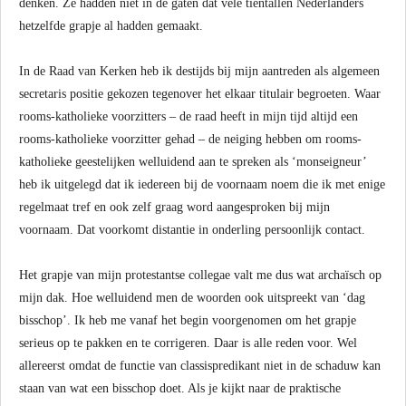
denken. Ze hadden niet in de gaten dat vele tientallen Nederlanders
hetzelfde grapje al hadden gemaakt.
In de Raad van Kerken heb ik destijds bij mijn aantreden als algemeen
secretaris positie gekozen tegenover het elkaar titulair begroeten. Waar
rooms-katholieke voorzitters – de raad heeft in mijn tijd altijd een
rooms-katholieke voorzitter gehad – de neiging hebben om rooms-
katholieke geestelijken welluidend aan te spreken als ‘monseigneur’
heb ik uitgelegd dat ik iedereen bij de voornaam noem die ik met enige
regelmaat tref en ook zelf graag word aangesproken bij mijn
voornaam. Dat voorkomt distantie in onderling persoonlijk contact.
Het grapje van mijn protestantse collegae valt me dus wat archaïsch op
mijn dak. Hoe welluidend men de woorden ook uitspreekt van ‘dag
bisschop’. Ik heb me vanaf het begin voorgenomen om het grapje
serieus op te pakken en te corrigeren. Daar is alle reden voor. Wel
allereerst omdat de functie van classispredikant niet in de schaduw kan
staan van wat een bisschop doet. Als je kijkt naar de praktische