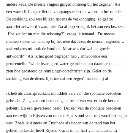
andere keus. De meeste vingers gingen omhoog bij het zegenen. Als
een ware cliffhanger liet de voorgangster het antwoord in het midden.
De strekking zou wel blijken tijdens de verkondiging, zo gaf ze
aan. Het antwoord kwam niet. Na afloop vroeg ik het aan een bezoeker.
‘Hoe zat het nu met die tekening?’, vroeg ik iemand. ‘De meeste
mensen staken de hand op bij het idee dat Jezus de mensen zegende. U
stak volgens mij ook de hand op. Maar was dat wel het goede
antwoord?’ ‘Als ik het goed begrepen heb’, antwoordde een
gemeentelid, ‘wilde Jezus geen water gebruiken om daarmee te laten
zien hoe gedateerd de reinigingsvoorschriften zijn. Gelet op de
strekking van de dienst lijkt me dat een zegen’, rondde hij af.
Ik heb als classispredikant inmiddels vele van die spontane bezoeken
gebracht. Ze geven een bemoedigend beeld van wat er in de kerken
gebeurt. En een gevarieerd beeld. Dat één van de spontane bezoeken
aan een wijk in Rijssen zou moeten zijn, stond voor mij vanaf het begin
vast. Zoals ik Almere en Enschede als steden aan de rand van het
gebied herkende, heeft Rijssen kracht in het hart van de classis. Er