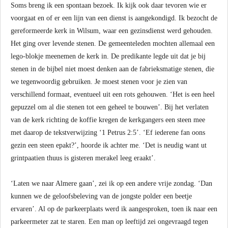
Soms breng ik een spontaan bezoek. Ik kijk ook daar tevoren wie er
voorgaat en of er een lijn van een dienst is aangekondigd. Ik bezocht de
gereformeerde kerk in Wilsum, waar een gezinsdienst werd gehouden.
Het ging over levende stenen. De gemeenteleden mochten allemaal een
lego-blokje meenemen de kerk in. De predikante legde uit dat je bij
stenen in de bijbel niet moest denken aan de fabrieksmatige stenen, die
we tegenwoordig gebruiken. Je moest stenen voor je zien van
verschillend formaat, eventueel uit een rots gehouwen. ‘Het is een heel
gepuzzel om al die stenen tot een geheel te bouwen’. Bij het verlaten
van de kerk richting de koffie kregen de kerkgangers een steen mee
met daarop de tekstverwijzing ‘1 Petrus 2:5’. ‘Ef iederene fan oons
gezin een steen epakt?’, hoorde ik achter me. ‘Det is neudig want ut
grintpaatien thuus is gisteren merakel leeg eraakt’.
‘Laten we naar Almere gaan’, zei ik op een andere vrije zondag. ‘Dan
kunnen we de geloofsbeleving van de jongste polder een beetje
ervaren’. Al op de parkeerplaats werd ik aangesproken, toen ik naar een
parkeermeter zat te staren. Een man op leeftijd zei ongevraagd tegen