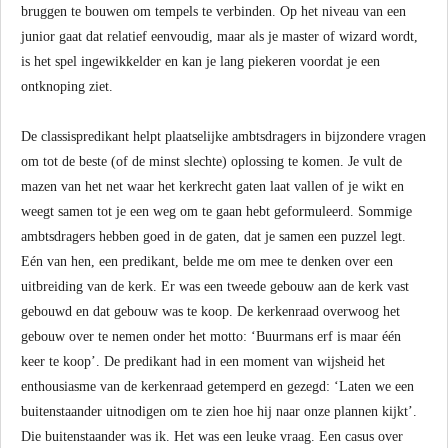
bruggen te bouwen om tempels te verbinden. Op het niveau van een
junior gaat dat relatief eenvoudig, maar als je master of wizard wordt,
is het spel ingewikkelder en kan je lang piekeren voordat je een
ontknoping ziet.
De classispredikant helpt plaatselijke ambtsdragers in bijzondere vragen
om tot de beste (of de minst slechte) oplossing te komen. Je vult de
mazen van het net waar het kerkrecht gaten laat vallen of je wikt en
weegt samen tot je een weg om te gaan hebt geformuleerd. Sommige
ambtsdragers hebben goed in de gaten, dat je samen een puzzel legt.
Eén van hen, een predikant, belde me om mee te denken over een
uitbreiding van de kerk. Er was een tweede gebouw aan de kerk vast
gebouwd en dat gebouw was te koop. De kerkenraad overwoog het
gebouw over te nemen onder het motto: ‘Buurmans erf is maar één
keer te koop’. De predikant had in een moment van wijsheid het
enthousiasme van de kerkenraad getemperd en gezegd: ‘Laten we een
buitenstaander uitnodigen om te zien hoe hij naar onze plannen kijkt’.
Die buitenstaander was ik. Het was een leuke vraag. Een casus over