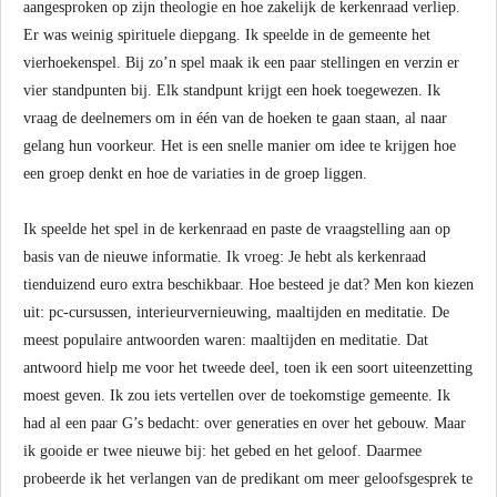
aangesproken op zijn theologie en hoe zakelijk de kerkenraad verliep.
Er was weinig spirituele diepgang. Ik speelde in de gemeente het
vierhoekenspel. Bij zo’n spel maak ik een paar stellingen en verzin er
vier standpunten bij. Elk standpunt krijgt een hoek toegewezen. Ik
vraag de deelnemers om in één van de hoeken te gaan staan, al naar
gelang hun voorkeur. Het is een snelle manier om idee te krijgen hoe
een groep denkt en hoe de variaties in de groep liggen.
Ik speelde het spel in de kerkenraad en paste de vraagstelling aan op
basis van de nieuwe informatie. Ik vroeg: Je hebt als kerkenraad
tienduizend euro extra beschikbaar. Hoe besteed je dat? Men kon kiezen
uit: pc-cursussen, interieurvernieuwing, maaltijden en meditatie. De
meest populaire antwoorden waren: maaltijden en meditatie. Dat
antwoord hielp me voor het tweede deel, toen ik een soort uiteenzetting
moest geven. Ik zou iets vertellen over de toekomstige gemeente. Ik
had al een paar G’s bedacht: over generaties en over het gebouw. Maar
ik gooide er twee nieuwe bij: het gebed en het geloof. Daarmee
probeerde ik het verlangen van de predikant om meer geloofsgesprek te