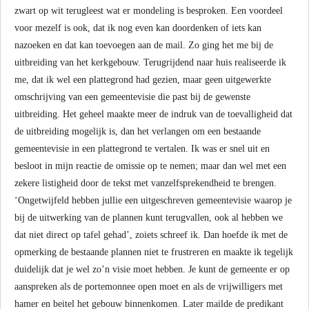
zwart op wit terugleest wat er mondeling is besproken. Een voordeel
voor mezelf is ook, dat ik nog even kan doordenken of iets kan
nazoeken en dat kan toevoegen aan de mail. Zo ging het me bij de
uitbreiding van het kerkgebouw. Terugrijdend naar huis realiseerde ik
me, dat ik wel een plattegrond had gezien, maar geen uitgewerkte
omschrijving van een gemeentevisie die past bij de gewenste
uitbreiding. Het geheel maakte meer de indruk van de toevalligheid dat
de uitbreiding mogelijk is, dan het verlangen om een bestaande
gemeentevisie in een plattegrond te vertalen. Ik was er snel uit en
besloot in mijn reactie de omissie op te nemen; maar dan wel met een
zekere listigheid door de tekst met vanzelfsprekendheid te brengen.
‘Ongetwijfeld hebben jullie een uitgeschreven gemeentevisie waarop je
bij de uitwerking van de plannen kunt terugvallen, ook al hebben we
dat niet direct op tafel gehad’, zoiets schreef ik. Dan hoefde ik met de
opmerking de bestaande plannen niet te frustreren en maakte ik tegelijk
duidelijk dat je wel zo’n visie moet hebben. Je kunt de gemeente er op
aanspreken als de portemonnee open moet en als de vrijwilligers met
hamer en beitel het gebouw binnenkomen. Later mailde de predikant