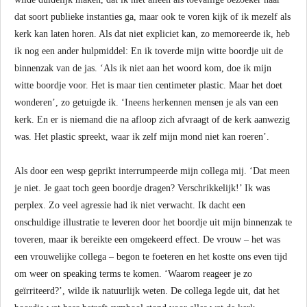
dat soort publieke instanties ga, maar ook te voren kijk of ik mezelf als
kerk kan laten horen. Als dat niet expliciet kan, zo memoreerde ik, heb
ik nog een ander hulpmiddel: En ik toverde mijn witte boordje uit de
binnenzak van de jas. ‘Als ik niet aan het woord kom, doe ik mijn
witte boordje voor. Het is maar tien centimeter plastic. Maar het doet
wonderen’, zo getuigde ik. ‘Ineens herkennen mensen je als van een
kerk. En er is niemand die na afloop zich afvraagt of de kerk aanwezig
was. Het plastic spreekt, waar ik zelf mijn mond niet kan roeren’.
Als door een wesp geprikt interrumpeerde mijn collega mij. ‘Dat meen
je niet. Je gaat toch geen boordje dragen? Verschrikkelijk!’ Ik was
perplex. Zo veel agressie had ik niet verwacht. Ik dacht een
onschuldige illustratie te leveren door het boordje uit mijn binnenzak te
toveren, maar ik bereikte een omgekeerd effect. De vrouw – het was
een vrouwelijke collega – begon te foeteren en het kostte ons even tijd
om weer on speaking terms te komen. ‘Waarom reageer je zo
geïrriteerd?’, wilde ik natuurlijk weten. De collega legde uit, dat het