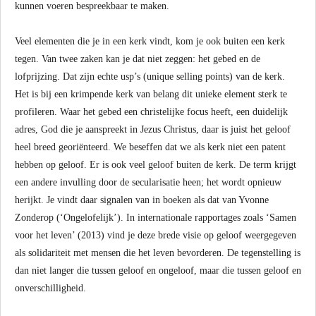
kunnen voeren bespreekbaar te maken.
Veel elementen die je in een kerk vindt, kom je ook buiten een kerk
tegen. Van twee zaken kan je dat niet zeggen: het gebed en de
lofprijzing. Dat zijn echte usp’s (unique selling points) van de kerk.
Het is bij een krimpende kerk van belang dit unieke element sterk te
profileren. Waar het gebed een christelijke focus heeft, een duidelijk
adres, God die je aanspreekt in Jezus Christus, daar is juist het geloof
heel breed georiënteerd. We beseffen dat we als kerk niet een patent
hebben op geloof. Er is ook veel geloof buiten de kerk. De term krijgt
een andere invulling door de secularisatie heen; het wordt opnieuw
herijkt. Je vindt daar signalen van in boeken als dat van Yvonne
Zonderop (‘Ongelofelijk’). In internationale rapportages zoals ‘Samen
voor het leven’ (2013) vind je deze brede visie op geloof weergegeven
als solidariteit met mensen die het leven bevorderen. De tegenstelling is
dan niet langer die tussen geloof en ongeloof, maar die tussen geloof en
onverschilligheid.