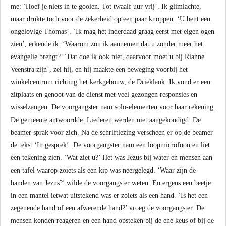
me: ‘Hoef je niets in te gooien. Tot twaalf uur vrij’. Ik glimlachte,
maar drukte toch voor de zekerheid op een paar knoppen. ‘U bent een
ongelovige Thomas’. ‘Ik mag het inderdaad graag eerst met eigen ogen
zien’, erkende ik. ‘Waarom zou ik aannemen dat u zonder meer het
evangelie brengt?’ ‘Dat doe ik ook niet, daarvoor moet u bij Rianne
Veenstra zijn’, zei hij, en hij maakte een beweging voorbij het
winkelcentrum richting het kerkgebouw, de Drieklank. Ik vond er een
zitplaats en genoot van de dienst met veel gezongen responsies en
wisselzangen. De voorgangster nam solo-elementen voor haar rekening.
De gemeente antwoordde. Liederen werden niet aangekondigd. De
beamer sprak voor zich. Na de schriftlezing verscheen er op de beamer
de tekst ‘In gesprek’. De voorgangster nam een loopmicrofoon en liet
een tekening zien. ‘Wat ziet u?’ Het was Jezus bij water en mensen aan
een tafel waarop zoiets als een kip was neergelegd. ‘Waar zijn de
handen van Jezus?’ wilde de voorgangster weten. En ergens een beetje
in een mantel ietwat uitstekend was er zoiets als een hand. ‘Is het een
zegenende hand of een afwerende hand?’ vroeg de voorgangster. De
mensen konden reageren en een hand opsteken bij de ene keus of bij de