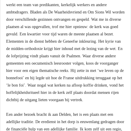
werkt een team van predikanten, kerkelijk werkers en andere
ambtsdragers. Bladen als De Waarheidsvriend en Om Sions Wil worden
door verschillende gezinnen ontvangen en gespeld. Wat me in diverse
plaatsen al was opgevallen, trof me hier opnieuw: de kerk was goed
gevuld. Een kwartier voor tijd waren de meeste plaatsen al bezet.
Elementen in de dienst hebben de Geneefse inkleuring. Het kyrie van
de midden-orthodoxie krijgt hier inhoud met de lezing van de wet. En
de lofprijzing vindt plaats vanuit de Psalmen. Waar diverse andere
gemeenten een oecumenisch leesrooster volgen, koos de voorganger
hier voor een eigen thematische reeks. Hij zette in met ‘we leven op de
bonnefooi’ en hij legde uit hoe de Franse uitdrukking teruggaat op het
‘le bon foi’. Waar nogal wat kerken na afloop koffie drinken, vond het
hoffelijkheidsritueel hier in de kerk zelf plaats doordat mensen rijen
dichtbij de uitgang lieten voorgaan bij vertrek.
Een ander bezoek bracht ik aan Delden, het is een plaats met een
adellijke traditie. De eredienst in het dorp is eeuwenlang gedragen door
de financiële hulp van een adellijke familie. Ik kom zelf uit een regio,