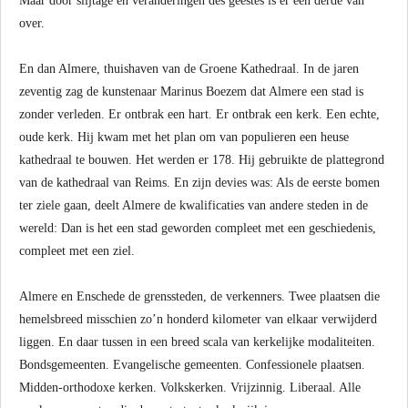
Maar door slijtage en veranderingen des geestes is er een derde van
over.
En dan Almere, thuishaven van de Groene Kathedraal. In de jaren
zeventig zag de kunstenaar Marinus Boezem dat Almere een stad is
zonder verleden. Er ontbrak een hart. Er ontbrak een kerk. Een echte,
oude kerk. Hij kwam met het plan om van populieren een heuse
kathedraal te bouwen. Het werden er 178. Hij gebruikte de plattegrond
van de kathedraal van Reims. En zijn devies was: Als de eerste bomen
ter ziele gaan, deelt Almere de kwalificaties van andere steden in de
wereld: Dan is het een stad geworden compleet met een geschiedenis,
compleet met een ziel.
Almere en Enschede de grenssteden, de verkenners. Twee plaatsen die
hemelsbreed misschien zo’n honderd kilometer van elkaar verwijderd
liggen. En daar tussen in een breed scala van kerkelijke modaliteiten.
Bondsgemeenten. Evangelische gemeenten. Confessionele plaatsen.
Midden-orthodoxe kerken. Volkskerken. Vrijzinnig. Liberaal. Alle