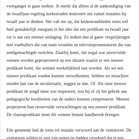
voorganger te gaan zoeken. Je merkt dat alleen al de aankondiging van
de twaalfjaar-regeling kerkenraden motiveert om vanuit mutaties bij
twaalf jaar te denken. Het valt me op, dat kerkenraadsleden soms wel
heel gemakkelijk meegaan in het idee dat een predikant na twaalf jaar
toe is aan een nieuwe uitdaging. Ze maken dan al gauw vergelijkingen
met voetballers die van team wisselen en televisiepresentatoren die van
zendgemachtigde switchen. Daarbij komt, dat nogal wat onvervulde
wensen worden geprojecteerd op een situatie waarin er een nieuwe
predikant komt, die wensen werkelijkheid laat worden. Als we een
nieuwe predikant zouden kunnen verwelkomen, hebben we misschien
minder last van de secularisatie, zeggen ze dan. Of: Als onze nieuwe
predikant de jeugd meer zou inspireren, zou hij of zij het gebrek aan
pedagogische kwaliteiten van de ouders kunnen compenseren. Mensen
projecteren hun onvervulde verwachtingen op een nieuwe predikant.
De classispredikant moet die wensen binnen handbereik brengen.
Eén gemeente had de wens tot mutatie verwoord aan de visitatoren. De
visitatoren wilden er niet van weten en hadden uitgelegd dat je een