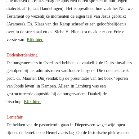
alle mensen op Pinksterdag de apostelen horen spreken in hun ‘eigen
dialect/taal’ (citaat Handelingen). Het is opvallend hoe vaak het Nieuwe
Testament op wezenlijke momenten de eigen taal van Jezus gebruikt
(Aramees). Ds. Klaas van der Kamp schreef er een geloofsbelijdenis
over in de streektaal en ds. Siebe H. Hiemstra maakte er een Friese
versie van.
Klik hier.
Dodenherdenking
De burgemeesters in Overijssel hebben aanvankelijk de Duitse invallers
geholpen bij het administreren van Joodse burgers. Die conclusie trok
prof. dr. Maarten Duijvendak bij de presentatie van het boek ‘Sporen
van Joods leven’ in Kampen. Alleen in Limburg was een
gestructureerde oppositie bij de burgervaders. Dankzij de
bisschop.
Klik hier.
Lentefair
De hekken van de pastorietuin gaan in Diepenveen wagenwijd open
tijdens de lentefair op Hemelvaartsdag. Op de historische plek waar de