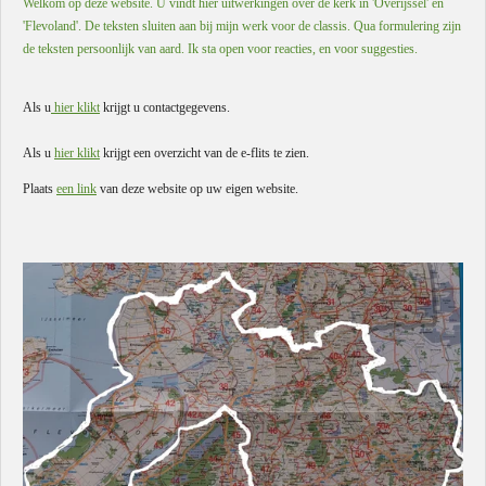
Welkom op deze website. U vindt hier uitwerkingen over de kerk in 'Overijssel' en
'Flevoland'. De teksten sluiten aan bij mijn werk voor de classis. Qua formulering zijn
de teksten persoonlijk van aard. Ik sta open voor reacties, en voor suggesties.
Als u
hier klikt
krijgt u contactgegevens.
Als u
hier klikt
krijgt een overzicht van de e-flits te zien.
Plaats
een link
van deze website op uw eigen website.