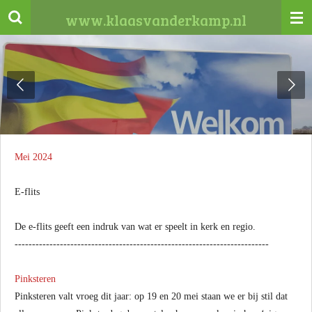
Ga
www.klaasvanderkamp.nl
direct
naar
de
hoofdinhoud
Mei 2024
E-flits
De e-flits geeft een indruk van wat er speelt in kerk en regio.
-------------------------------------------------------------------------
Pinksteren
Pinksteren valt vroeg dit jaar: op 19 en 20 mei staan we er bij stil dat