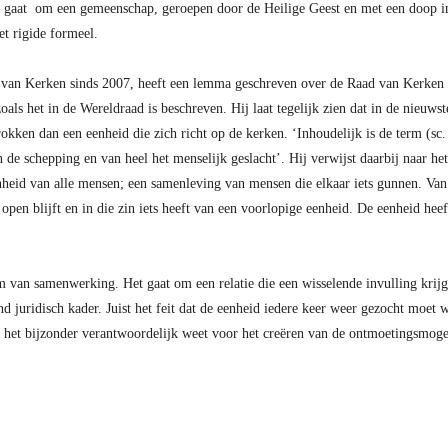
Het gaat om een gemeenschap, geroepen door de Heilige Geest en met een doop i
iet rigide formeel.
 van Kerken sinds 2007, heeft een lemma geschreven over de Raad van Kerken i
 zoals het in de Wereldraad is beschreven. Hij laat tegelijk zien dat in de nieu
okken dan een eenheid die zich richt op de kerken. ‘Inhoudelijk is de term (s
 de schepping en van heel het menselijk geslacht’. Hij verwijst daarbij naar he
heid van alle mensen; een samenleving van mensen die elkaar iets gunnen. Van 
 open blijft en in die zin iets heeft van een voorlopige eenheid. De eenheid hee
 van samenwerking. Het gaat om een relatie die een wisselende invulling krij
 juridisch kader. Juist het feit dat de eenheid iedere keer weer gezocht moet w
 het bijzonder verantwoordelijk weet voor het creëren van de ontmoetingsmoge