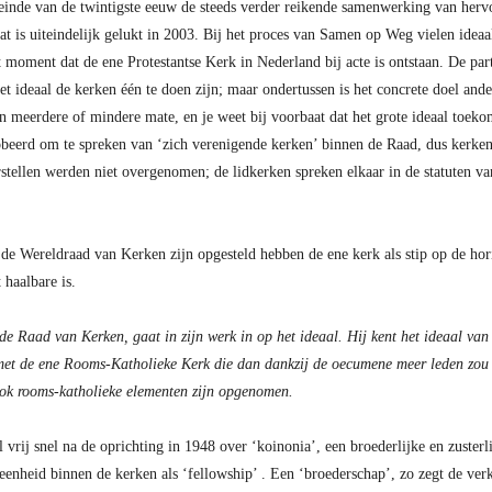
inde van de twintigste eeuw de steeds verder reikende samenwerking van herv
 is uiteindelijk gelukt in 2003. Bij het proces van Samen op Weg vielen ideaa
t moment dat de ene Protestantse Kerk in Nederland bij acte is ontstaan. De pa
et ideaal de kerken één te doen zijn; maar ondertussen is het concrete doel an
meerdere of mindere mate, en je weet bij voorbaat dat het grote ideaal toekom
obeerd om te spreken van ‘zich verenigende kerken’ binnen de Raad, dus kerken 
rstellen werden niet overgenomen; de lidkerken spreken elkaar in de statuten va
 de Wereldraad van Kerken zijn opgesteld hebben de ene kerk als stip op de hori
 haalbare is.
de Raad van Kerken, gaat in zijn werk in op het ideaal. Hij kent het ideaal van 
 met de ene Rooms-Katholieke Kerk die dan dankzij de oecumene meer leden zou k
ok rooms-katholieke elementen zijn opgenomen.
 vrij snel na de oprichting in 1948 over ‘koinonia’, een broederlijke en zuste
enheid binnen de kerken als ‘fellowship’ . Een ‘broederschap’, zo zegt de verkl