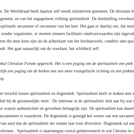
 De Wereldraad heeft daartoe zelf steeds initiatieven genomen. De discussie he
ement, en van het engagement richting spiritualiteit. De doelstelling verschoo
pirituele oecumene of oecumene van het hart. Het gaat er daarbij om, dat men p
t zonder organisatie, er moeten immers facilitaire randvoorwaarden zijn ingevuld
en die men kiest zijn als de achterkant van het borduurwerk, conditio sine qua
dt. Het gaat natuurlijk om de voorkant, het schilderij zelf.
al Christian Forum opgericht. Het is een poging om de spiritualiteit een plek
elijk een poging om de kerken met een meer evangelische richting en een pinkst
ging.
et verschil tussen spiritualiteit en dogmatiek. Spiritualiteit heeft te maken met
t bij de gezamenlijke inzet . De interesse in de spiritualiteit sluit aan bij wa
ur waarin authenticiteit en gevoelens belangrijk zijn. De spiritualiteit kan da
acramenten te waarderen. De dogmatiek is geneigd het wezen van een sacrament
 van aard dan de spiritualiteit die ruimte laat voor diversiteit. Dogmatiek zal 
 christen . Spiritualiteit is daarentegen vooral geïnteresseerd in wat Christus i