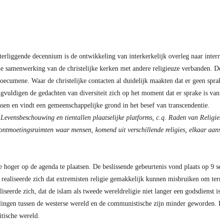
hterliggende decennium is de ontwikkeling van interkerkelijk overleg naar inte
de samenwerking van de christelijke kerken met andere religieuze verbanden. De
 oecumene. Waar de christelijke contacten al duidelijk maakten dat er geen spra
igvuldigen de gedachten van diversiteit zich op het moment dat er sprake is van 
ensen en vindt een gemeenschappelijke grond in het besef van transcendentie.
 Levensbeschouwing en tientallen plaatselijke platforms, c.q. Raden van Religi
 ontmoetingsruimten waar mensen, komend uit verschillende religies, elkaar aan
 hoger op de agenda te plaatsen. De beslissende gebeurtenis vond plaats op 9 s
realiseerde zich dat extremisten religie gemakkelijk kunnen misbruiken om terr
seerde zich, dat de islam als tweede wereldreligie niet langer een godsdienst 
lingen tussen de westerse wereld en de communistische zijn minder geworden. E
itische wereld.