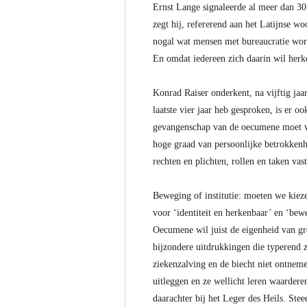
Ernst Lange signaleerde al meer dan 30
zegt hij, refererend aan het Latijnse w
nogal wat mensen met bureaucratie wor
En omdat iedereen zich daarin wil herk
Konrad Raiser onderkent, na vijftig jaa
laatste vier jaar heb gesproken, is er
gevangenschap van de oecumene moet w
hoge graad van persoonlijke betrokkenhe
rechten en plichten, rollen en taken va
Beweging of institutie: moeten we kiez
voor ‘identiteit en herkenbaar’ en ‘be
Oecumene wil juist de eigenheid van gro
bijzondere uitdrukkingen die typerend 
ziekenzalving en de biecht niet ontnemen
uitleggen en ze wellicht leren waardere
daarachter bij het Leger des Heils. Stee