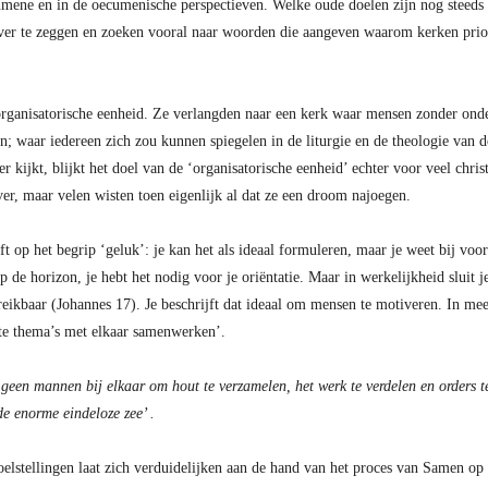
mene en in de oecumenische perspectieven. Welke oude doelen zijn nog steeds
ver te zeggen en zoeken vooral naar woorden die aangeven waarom kerken prior
rganisatorische eenheid. Ze verlangden naar een kerk waar mensen zonder onde
 waar iedereen zich zou kunnen spiegelen in de liturgie en de theologie van de
r kijkt, blijkt het doel van de ‘organisatorische eenheid’ echter voor veel chris
ver, maar velen wisten toen eigenlijk al dat ze een droom najoegen.
eft op het begrip ‘geluk’: je kan het als ideaal formuleren, maar je weet bij voo
p op de horizon, je hebt het nodig voor je oriëntatie. Maar in werkelijkheid slui
ereikbaar (Johannes 17). Je beschrijft dat ideaal om mensen te motiveren. In mee
te thema’s met elkaar samenwerken’.
 geen mannen bij elkaar om hout te verzamelen, het werk te verdelen en orders t
de enorme eindeloze zee’ .
doelstellingen laat zich verduidelijken aan de hand van het proces van Samen 