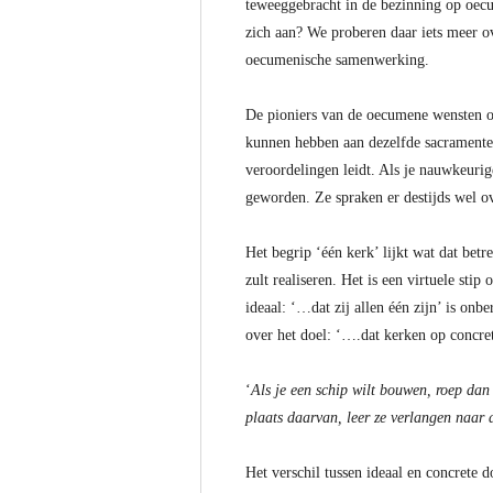
teweeggebracht in de bezinning op oecu
zich aan? We proberen daar iets meer o
oecumenische samenwerking.
De pioniers van de oecumene wensten o
kunnen hebben aan dezelfde sacramenten;
veroordelingen leidt. Als je nauwkeurige
geworden. Ze spraken er destijds wel o
Het begrip ‘één kerk’ lijkt wat dat betr
zult realiseren. Het is een virtuele sti
ideaal: ‘…dat zij allen één zijn’ is onb
over het doel: ‘….dat kerken op concre
‘
Als je een schip wilt bouwen, roep dan
plaats daarvan, leer ze verlangen naar 
Het verschil tussen ideaal en concrete 