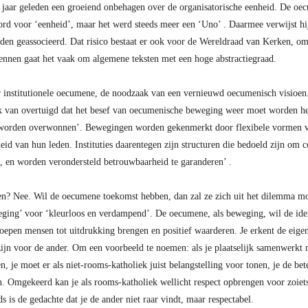
 jaar geleden een groeiend onbehagen over de organisatorische eenheid. De oe
oord voor ‘eenheid’, maar het werd steeds meer een ‘Uno’ . Daarmee verwijst hi
den geassocieerd. Dat risico bestaat er ook voor de Wereldraad van Kerken, o
ennen gaat het vaak om algemene teksten met een hoge abstractiegraad.
r institutionele oecumene, de noodzaak van een vernieuwd oecumenisch visioen. 
 ook van overtuigd dat het besef van oecumenische beweging weer moet worden he
orden overwonnen’. Bewegingen worden gekenmerkt door flexibele vormen van 
id van hun leden. Instituties daarentegen zijn structuren die bedoeld zijn om c
st, en worden verondersteld betrouwbaarheid te garanderen’ .
en? Nee. Wil de oecumene toekomst hebben, dan zal ze zich uit het dilemma moet
weging’ voor ‘kleurloos en verdampend’. De oecumene, als beweging, wil de iden
epen mensen tot uitdrukking brengen en positief waarderen. Je erkent de eigen
zijn voor de ander. Om een voorbeeld te noemen: als je plaatselijk samenwerkt
, je moet er als niet-rooms-katholiek juist belangstelling voor tonen, je de be
n. Omgekeerd kan je als rooms-katholiek wellicht respect opbrengen voor zoiets
ds is de gedachte dat je de ander niet raar vindt, maar respectabel.