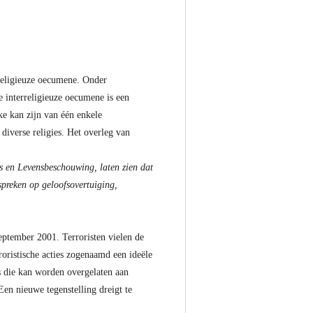
rreligieuze oecumene. Onder
 interreligieuze oecumene is een
ke kan zijn van één enkele
diverse religies. Het overleg van
es en Levensbeschouwing, laten zien dat
spreken op geloofsovertuiging,
eptember 2001. Terroristen vielen de
oristische acties zogenaamd een ideële
is die kan worden overgelaten aan
en nieuwe tegenstelling dreigt te