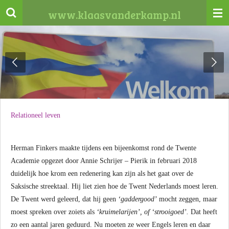
Ga
www.klaasvanderkamp.nl
direct
naar
de
hoofdinhoud
Relationeel leven
Herman Finkers maakte tijdens een bijeenkomst rond de Twente
Academie opgezet door Annie Schrijer – Pierik in februari 2018
duidelijk hoe krom een redenering kan zijn als het gaat over de
Saksische streektaal. Hij liet zien hoe de Twent Nederlands moest leren.
De Twent werd geleerd, dat hij geen
‘gaddergood’
mocht zeggen, maar
moest spreken over zoiets als
‘kruimelarijen’, of ‘strooigoed’.
Dat heeft
zo een aantal jaren geduurd. Nu moeten ze weer Engels leren en daar