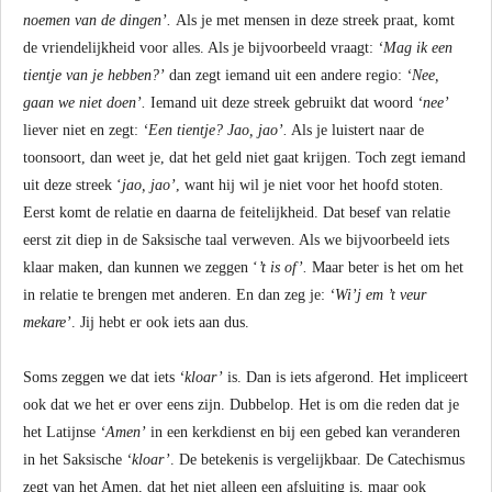
noemen van de dingen’.
Als je met mensen in deze streek praat, komt
de vriendelijkheid voor alles. Als je bijvoorbeeld vraagt:
‘Mag ik een
tientje van je hebben?’
dan zegt iemand uit een andere regio:
‘Nee,
gaan we niet doen’.
Iemand uit deze streek gebruikt dat woord
‘nee’
liever niet en zegt:
‘Een tientje? Jao, jao’.
Als je luistert naar de
toonsoort, dan weet je, dat het geld niet gaat krijgen. Toch zegt iemand
uit deze streek ‘
jao, jao’
, want hij wil je niet voor het hoofd stoten.
Eerst komt de relatie en daarna de feitelijkheid. Dat besef van relatie
eerst zit diep in de Saksische taal verweven. Als we bijvoorbeeld iets
klaar maken, dan kunnen we zeggen ‘
’t is of’.
Maar beter is het om het
in relatie te brengen met anderen. En dan zeg je:
‘Wi’j em ’t veur
mekare’
. Jij hebt er ook iets aan dus.
Soms zeggen we dat iets
‘kloar’
is. Dan is iets afgerond. Het impliceert
ook dat we het er over eens zijn. Dubbelop. Het is om die reden dat je
het Latijnse
‘Amen’
in een kerkdienst en bij een gebed kan veranderen
in het Saksische
‘kloar’
. De betekenis is vergelijkbaar. De Catechismus
zegt van het Amen, dat het niet alleen een afsluiting is, maar ook