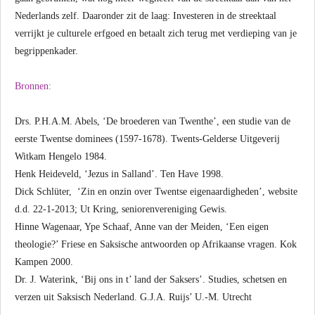
Nederlands zelf. Daaronder zit de laag: Investeren in de streektaal
verrijkt je culturele erfgoed en betaalt zich terug met verdieping van je
begrippenkader.
Bronnen:
Drs. P.H.A.M. Abels, ‘De broederen van Twenthe’, een studie van de
eerste Twentse dominees (1597-1678). Twents-Gelderse Uitgeverij
Witkam Hengelo 1984.
Henk Heideveld, ‘Jezus in Salland’. Ten Have 1998.
Dick Schlüter, ‘Zin en onzin over Twentse eigenaardigheden’, website
d.d. 22-1-2013; Ut Kring, seniorenvereniging Gewis.
Hinne Wagenaar, Ype Schaaf, Anne van der Meiden, ‘Een eigen
theologie?’ Friese en Saksische antwoorden op Afrikaanse vragen. Kok
Kampen 2000.
Dr. J. Waterink, ‘Bij ons in t’ land der Saksers’. Studies, schetsen en
verzen uit Saksisch Nederland. G.J.A. Ruijs’ U.-M. Utrecht