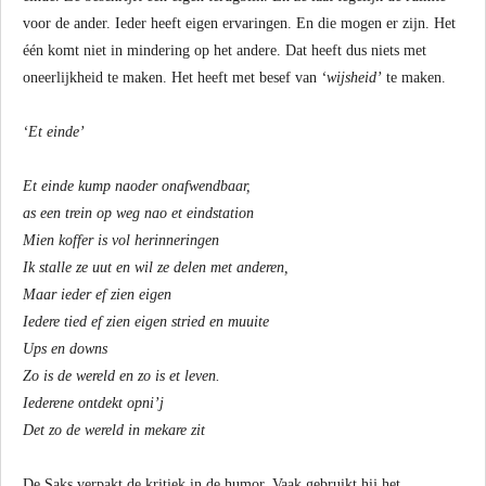
voor de ander. Ieder heeft eigen ervaringen. En die mogen er zijn. Het
één komt niet in mindering op het andere. Dat heeft dus niets met
oneerlijkheid te maken. Het heeft met besef van
‘wijsheid’
te maken.
‘Et einde’
Et einde kump naoder onafwendbaar,
as een trein op weg nao et eindstation
Mien koffer is vol herinneringen
Ik stalle ze uut en wil ze delen met anderen,
Maar ieder ef zien eigen
Iedere tied ef zien eigen stried en muuite
Ups en downs
Zo is de wereld en zo is et leven.
Iederene ontdekt opni’j
Det zo de wereld in mekare zit
De Saks verpakt de kritiek in de humor. Vaak gebruikt hij het