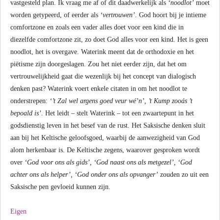
vastgesteld plan. Ik vraag me af of dit daadwerkelijk als
‘noodlot’
moet
worden getypeerd, of eerder als
‘vertrouwen’
. God hoort bij je intieme
comfortzone en zoals een vader alles doet voor een kind die in
diezelfde comfortzone zit, zo doet God alles voor een kind. Het is geen
noodlot, het is overgave. Waterink meent dat de orthodoxie en het
piëtisme zijn doorgeslagen. Zou het niet eerder zijn, dat het om
vertrouwelijkheid gaat die wezenlijk bij het concept van dialogisch
denken past? Waterink voert enkele citaten in om het noodlot te
onderstrepen:
‘’t Zal wel argens goed veur wé’n’, ’t Kump zooás ’t
bepoald is’.
Het leidt – stelt Waterink – tot een zwaartepunt in het
godsdienstig leven in het besef van de rust. Het Saksische denken sluit
aan bij het Keltische geloofsgoed, waarbij de aanwezigheid van God
alom herkenbaar is. De Keltische zegens, waarover gesproken wordt
over
‘God voor ons als gids’, ‘God naast ons als metgezel’, ‘God
achter ons als helper’, ‘God onder ons als opvanger’
zouden zo uit een
Saksische pen gevloeid kunnen zijn.
Eigen