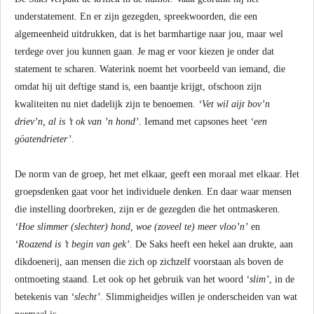
understatement. En er zijn gezegden, spreekwoorden, die een
algemeenheid uitdrukken, dat is het barmhartige naar jou, maar wel
terdege over jou kunnen gaan. Je mag er voor kiezen je onder dat
statement te scharen. Waterink noemt het voorbeeld van iemand, die
omdat hij uit deftige stand is, een baantje krijgt, ofschoon zijn
kwaliteiten nu niet dadelijk zijn te benoemen.
‘Vet wil aijt bov’n
driev’n, al is ’t ok van ’n hond’.
Iemand met capsones heet
‘een
göatendrieter’
.
De norm van de groep, het met elkaar, geeft een moraal met elkaar. Het
groepsdenken gaat voor het individuele denken. En daar waar mensen
die instelling doorbreken, zijn er de gezegden die het ontmaskeren.
‘Hoe slimmer (slechter) hond, woe (zoveel te) meer vloo’n’
en
‘Roazend is ’t begin van gek’
. De Saks heeft een hekel aan drukte, aan
dikdoenerij, aan mensen die zich op zichzelf voorstaan als boven de
ontmoeting staand. Let ook op het gebruik van het woord
‘slim’
, in de
betekenis van
‘slecht’
. Slimmigheidjes willen je onderscheiden van wat