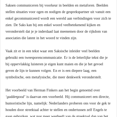
Saksen communiceren bij voorkeur in beelden en metaforen. Beelden
stellen situaties voor ogen en nodigen de gesprekspartner uit vanuit een
enkel gecommuniceerd wordt een wereld aan verbindingen voor zich te
zien. De Saks kan bij een enkel woord veelbetekenend kijken en
veronderstelt dat je je inderdaad laat meenemen door de rijkdom van
associaties die latent in het woord te vinden zijn.
Vaak zit er in een tekst waar een Saksische inleider veel beelden
gebruikt een tweesporencommunicatie. Er is de letterlijke tekst die je
bij oppervlakkig luisteren je eigen kunt maien en die je het gevoel
geven de lijn te kunnen volgen. En er is een diepere laag, een
symbolische, een metafysische, die meer denkwerk veronderstelt.
Het voorbeeld van Herman Finkers aan het begin genoemd over
‘gaddergood’
is daarvan een voorbeeld. Hij communiceert een directe,
humoristische lijn, namelijk: Nederlanders proberen ons voor de gek te
houden door streektaal achter te stellen en ondertussen zelf Engels te
gaan gebruiken, wat nog meer wegheeft van de streektaal dan van het