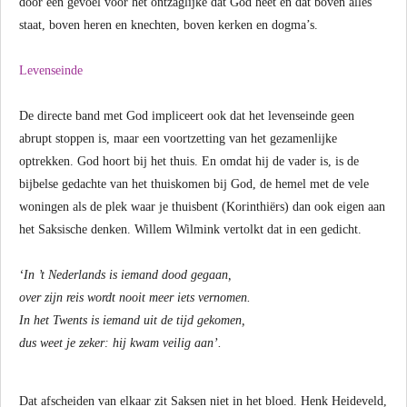
door een gevoel voor het ontzaglijke dat God heet en dat boven alles
staat, boven heren en knechten, boven kerken en dogma’s.
Levenseinde
De directe band met God impliceert ook dat het levenseinde geen
abrupt stoppen is, maar een voortzetting van het gezamenlijke
optrekken. God hoort bij het thuis. En omdat hij de vader is, is de
bijbelse gedachte van het thuiskomen bij God, de hemel met de vele
woningen als de plek waar je thuisbent (Korinthiërs) dan ook eigen aan
het Saksische denken. Willem Wilmink vertolkt dat in een gedicht.
‘In ’t Nederlands is iemand dood gegaan,
over zijn reis wordt nooit meer iets vernomen.
In het Twents is iemand uit de tijd gekomen,
dus weet je zeker: hij kwam veilig aan’.
Dat afscheiden van elkaar zit Saksen niet in het bloed. Henk Heideveld,