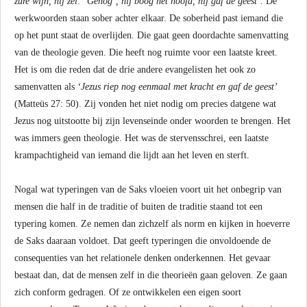
zure wijn, hij zei: ‘Genog’, hij boog het hoofd, hij gaf de geest’.
De
werkwoorden staan sober achter elkaar. De soberheid past iemand die
op het punt staat de overlijden. Die gaat geen doordachte samenvatting
van de theologie geven. Die heeft nog ruimte voor een laatste kreet.
Het is om die reden dat de drie andere evangelisten het ook zo
samenvatten als
‘Jezus riep nog eenmaal met kracht en gaf de geest’
(Matteüs 27: 50). Zij vonden het niet nodig om precies datgene wat
Jezus nog uitstootte bij zijn levenseinde onder woorden te brengen. Het
was immers geen theologie. Het was de stervensschrei, een laatste
krampachtigheid van iemand die lijdt aan het leven en sterft.
Nogal wat typeringen van de Saks vloeien voort uit het onbegrip van
mensen die half in de traditie of buiten de traditie staand tot een
typering komen. Ze nemen dan zichzelf als norm en kijken in hoeverre
de Saks daaraan voldoet. Dat geeft typeringen die onvoldoende de
consequenties van het relationele denken onderkennen. Het gevaar
bestaat dan, dat de mensen zelf in die theorieën gaan geloven. Ze gaan
zich conform gedragen. Of ze ontwikkelen een eigen soort