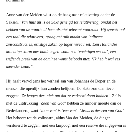
normaal is.
Anne van der Meiden wijst op de hang naar relativering onder de
Saksen.
‘Van huis uit is de Saks geneigd tot relativering, omdat het
hebben van de waarheid hem als niet relevant voorkomt. Hij spreekt ook
een taal die relativeert, graag gebruik maakt van indirecte
zinsconstructies, ernstige zaken op lager niveau zet. Een Hollandse
krachtige storm met harde regen wordt een ‘vochtigen weend’, een
treffende preek van de dominee wordt beloodn met: ‘Ik heb ’t wal ees
meender heurd’’.
Hij haalt vervolgens het verhaal aan van Johannes de Doper en de
mensen die openlijk hun zonden belijden. De Saks zou dan liever
zeggen:
‘Ze leugen der nich um dat ze verkeerd doan hadden’.
Zelfs
met de uitdrukking
‘Zoon van God’
hebben ze minder moeite dan de
Nederlanders, want
‘zoon van’ is ‘een van’: ‘Jezus is der een van God’.
Het behoort tot de volksaard, aldus Van der Meiden, de dingen
versluierd te zeggen, met een knipoog, met een reserve die ingegeven is