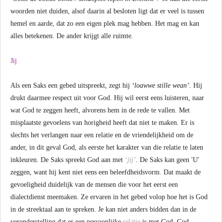
woorden niet duiden, alsof daarin al besloten ligt dat er veel is tussen
hemel en aarde, dat zo een eigen plek mag hebben. Het mag en kan
alles betekenen. De ander krijgt alle ruimte.
Jij
Als een Saks een gebed uitspreekt, zegt hij
‘loawwe stille wean’.
Hij
drukt daarmee respect uit voor God. Hij wil eerst eens luisteren, naar
wat God te zeggen heeft, alvorens hem in de rede te vallen. Met
misplaatste gevoelens van horigheid heeft dat niet te maken. Er is
slechts het verlangen naar een relatie en de vriendelijkheid om de
ander, in dit geval God, als eerste het karakter van die relatie te laten
inkleuren. De Saks spreekt God aan met
‘jij’
.
De Saks kan geen 'U'
zeggen, want hij kent niet eens een beleefdheidsvorm. Dat maakt de
gevoeligheid duidelijk van de mensen die voor het eerst een
dialectdienst meemaken. Ze ervaren in het gebed volop hoe het is God
in de streektaal aan te spreken. Je kan niet anders bidden dan in de
veronderstelling dat er een persoonlijke
relatie
is met God. God