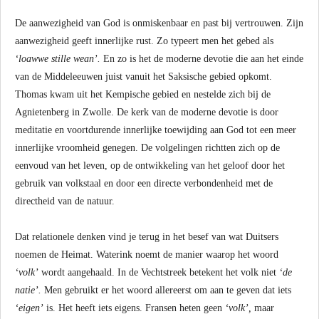
De aanwezigheid van God is onmiskenbaar en past bij vertrouwen. Zijn
aanwezigheid geeft innerlijke rust. Zo typeert men het gebed als
‘loawwe stille wean’.
En zo is het de moderne devotie die aan het einde
van de Middeleeuwen juist vanuit het Saksische gebied opkomt.
Thomas kwam uit het Kempische gebied en nestelde zich bij de
Agnietenberg in Zwolle. De kerk van de moderne devotie is door
meditatie en voortdurende innerlijke toewijding aan God tot een meer
innerlijke vroomheid genegen. De volgelingen richtten zich op de
eenvoud van het leven, op de ontwikkeling van het geloof door het
gebruik van volkstaal en door een directe verbondenheid met de
directheid van de natuur.
Dat relationele denken vind je terug in het besef van wat Duitsers
noemen de Heimat. Waterink noemt de manier waarop het woord
‘volk’
wordt aangehaald. In de Vechtstreek betekent het volk niet
‘de
natie’.
Men gebruikt er het woord allereerst om aan te geven dat iets
‘eigen’
is. Het heeft iets eigens. Fransen heten geen
‘volk’,
maar