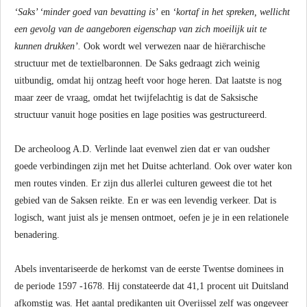
‘Saks’ ‘minder goed van bevatting is’
en
‘kortaf in het spreken, wellicht
een gevolg van de aangeboren eigenschap van zich moeilijk uit te
kunnen drukken’.
Ook wordt wel verwezen naar de hiërarchische
structuur met de textielbaronnen. De Saks gedraagt zich weinig
uitbundig, omdat hij ontzag heeft voor hoge heren. Dat laatste is nog
maar zeer de vraag, omdat het twijfelachtig is dat de Saksische
structuur vanuit hoge posities en lage posities was gestructureerd.
De archeoloog A.D. Verlinde laat evenwel zien dat er van oudsher
goede verbindingen zijn met het Duitse achterland. Ook over water kon
men routes vinden. Er zijn dus allerlei culturen geweest die tot het
gebied van de Saksen reikte. En er was een levendig verkeer. Dat is
logisch, want juist als je mensen ontmoet, oefen je je in een relationele
benadering.
Abels inventariseerde de herkomst van de eerste Twentse dominees in
de periode 1597 -1678. Hij constateerde dat 41,1 procent uit Duitsland
afkomstig was. Het aantal predikanten uit Overijssel zelf was ongeveer