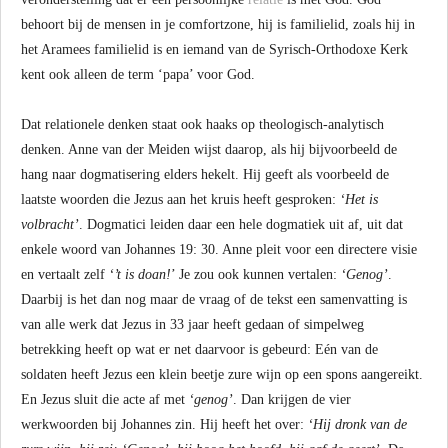
behoort bij de mensen in je comfortzone, hij is familielid, zoals hij in
het Aramees familielid is en iemand van de Syrisch-Orthodoxe Kerk
kent ook alleen de term ‘papa’ voor God.
Dat relationele denken staat ook haaks op theologisch-analytisch
denken. Anne van der Meiden wijst daarop, als hij bijvoorbeeld de
hang naar dogmatisering elders hekelt. Hij geeft als voorbeeld de
laatste woorden die Jezus aan het kruis heeft gesproken:
‘Het is
volbracht’
. Dogmatici leiden daar een hele dogmatiek uit af, uit dat
enkele woord van Johannes 19: 30. Anne pleit voor een directere visie
en vertaalt zelf
‘’t is doan!
’ Je zou ook kunnen vertalen:
‘Genog’
.
Daarbij is het dan nog maar de vraag of de tekst een samenvatting is
van alle werk dat Jezus in 33 jaar heeft gedaan of simpelweg
betrekking heeft op wat er net daarvoor is gebeurd: Eén van de
soldaten heeft Jezus een klein beetje zure wijn op een spons aangereikt.
En Jezus sluit die acte af met
‘genog’
. Dan krijgen de vier
werkwoorden bij Johannes zin. Hij heeft het over:
‘Hij dronk van de