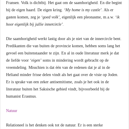
Fransen. Volk is dichtbij. Het gaat om de saamhorigheid. En die begint
bij de eigen haard. De eigen kring.
‘My home is my castle’.
Als er
gasten komen, zeg je
‘goed volk’,
eigenlijk een pleonasme, m.a.w.
‘ik
hoor eigenlijk bij jullie innercircle’.
Die saamhorigheid werkt lastig door als je niet van de innercircle bent.
Predikanten die van buiten de provincie komen, hebben soms lang het
gevoel een buitenstaander te zijn. En al in oude literatuur merk je dat
de liefde voor
‘eigen’
soms in mindering wordt gebracht op de
vreemdeling. Misschien is dat één van de redenen dat je al in de
Heliand minder frisse delen vindt als het gaat over de visie op Joden.
Er is sprake van een zeker antisemitisme, zoals je het ook in de
literatuur buiten het Saksische gebied vindt, bijvoorbeeld bij de
humanist Erasmus.
Natuur
Relationeel is het denken ook tot de natuur. Er is een sterke