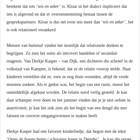
betekent dat iets
‘wis en zeker’
is. Kloar in het dialect impliceert dat
iets is afgerond en dat er overeenstemming bestaat tussen de
gesprekspartners. Kloar is dus net even iets meer dan
‘wis en zeker’
, het
is ook relationeel verankerd.
Mensen van buitenaf vinden het moeilijk dat relationele denken te
begrijpen. Ze zien het soms als introvert handelen of secundair
reageren. Van Derkje Kasper – van Dijk, een dichteres die schreef in de
volkstaal van Kampen, is bekend, dat ze de relatie voorop stelde. Haar
kinderen vertelden dat ze, toen ze nog thuis woonden, altijd de vrede
moesten zoeken. Als er gedoe was, het begin van een ruzie, moest het
onmiddellijk afgekust worden. De relatie werd veilig gesteld. Je kan
daar schamper over doen en het jammer vinden dat je je niet oefent in
assertiviteit, je kan het ook zien als het begin van een deugd die met
fatsoen en correcte omgangsvormen te maken heeft.
Derkje Kasper had een favoriet kinderliedje, dat begon met de tekst
‘Oeste de boeste bente / schaopies lopen in Drenthe’
. Je kan die eerste