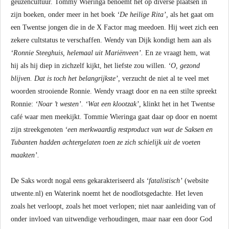
geuzencultuur. Tommy Wieringa benoemt het op diverse plaatsen in
zijn boeken, onder meer in het boek
‘De heilige Rita’,
als het gaat om
een Twentse jongen die in de X Factor mag meedoen. Hij weet zich een
zekere cultstatus te verschaffen. Wendy van Dijk kondigt hem aan als
‘Ronnie Steeghuis, helemaal uit Mariënveen’.
En ze vraagt hem, wat
hij als hij diep in zichzelf kijkt, het liefste zou willen.
‘O, gezond
blijven. Dat is toch het belangrijkste’,
verzucht de niet al te veel met
woorden strooiende Ronnie. Wendy vraagt door en na een stilte spreekt
Ronnie:
‘Noar ’t westen’. ‘Wat een klootzak’,
klinkt het in het Twentse
café waar men meekijkt. Tommie Wieringa gaat daar op door en noemt
zijn streekgenoten
‘een merkwaardig restproduct van wat de Saksen en
Tubanten hadden achtergelaten toen ze zich schielijk uit de voeten
maakten’.
De Saks wordt nogal eens gekarakteriseerd als
‘fatalistisch’
(website
utwente.nl) en Waterink noemt het de noodlotsgedachte. Het leven
zoals het verloopt, zoals het moet verlopen; niet naar aanleiding van of
onder invloed van uitwendige verhoudingen, maar naar een door God