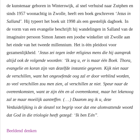
de kunstenaar geboren in Winterswijk, al snel verhuisd naar Zutphen en
sinds 1957 woonachtig in Zwolle, heeft een boek geschreven
‘Jezus in
Salland’.
Hij typeert het boek uit 1998 als een geestelijk dagboek. In
de vorm van een evangelie beschrijft hij wandelingen in Salland van de
imaginaire persoon Simon Jansen een joodse winkelier uit Zwolle aan
het einde van het tweede millennium. Het is één pleidooi voor
gezamenlijkheid.
‘Jezus zei tegen ieder religieus mens die hij aansprak
altijd ook de volgende woorden: ‘Ik zeg u, er is maar één Boek. Thora,
evangelie en koran zijn van dezelfde instantie gegeven. Kijk niet naar
de verschillen, want het ongeoefende oog zal er door verblind worden,
zo veel verschillen zou men zien, al verschillen ze niet. Speur naar de
overeenkomsten, want ze zijn één en al overeenkomst, maar het lekenoog
zal ze maar moeilijk aantreffen. (….) Daarom zeg ik u, deze
Verduidelijking is de sleutel tot begrip voor dat ene alomvattende woord
dat God in die triologie heeft gezegd: ‘Ik ben Eén’’.
Beeldend denken