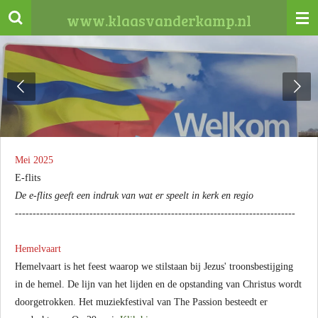
Ga
www.klaasvanderkamp.nl
direct
naar
de
hoofdinhoud
Mei 2025
E-flits
De e-flits geeft een indruk van wat er speelt in kerk en regio
-------------------------------------------------------------------------------
Hemelvaart
Hemelvaart is het feest waarop we stilstaan bij Jezus' troonsbestijging
in de hemel. De lijn van het lijden en de opstanding van Christus wordt
doorgetrokken. Het muziekfestival van The Passion besteedt er