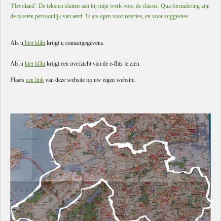
'Flevoland'. De teksten sluiten aan bij mijn werk voor de classis. Qua formulering zijn
de teksten persoonlijk van aard. Ik sta open voor reacties, en voor suggesties.
Als u
hier klikt
krijgt u contactgegevens.
Als u
hier klikt
krijgt een overzicht van de e-flits te zien.
Plaats
een link
van deze website op uw eigen website.