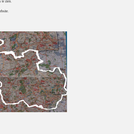
s te zien.
bsite.