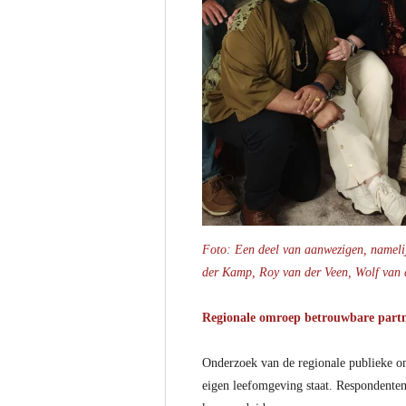
Foto: Een deel van aanwezigen, namelij
der Kamp, Roy van der Veen, Wolf van 
Regionale omroep betrouwbare partner
Onderzoek van de regionale publieke omr
eigen leefomgeving staat. Respondenten