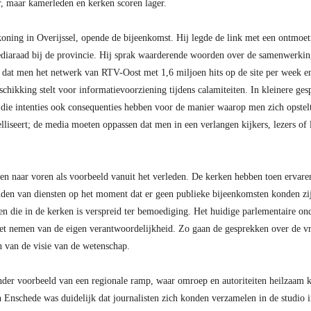
r, maar kamerleden en kerken scoren lager.
ning in Overijssel, opende de bijeenkomst. Hij legde de link met een ontmoet
ediaraad bij de provincie. Hij sprak waarderende woorden over de samenwerki
ei dat men het netwerk van RTV-Oost met 1,6 miljoen hits op de site per week e
chikking stelt voor informatievoorziening tijdens calamiteiten. In kleinere ge
ie intenties ook consequenties hebben voor de manier waarop men zich opstelt i
lliseert; de media moeten oppassen dat men in een verlangen kijkers, lezers of lu
en naar voren als voorbeeld vanuit het verleden. De kerken hebben toen ervare
 zenden van diensten op het moment dat er geen publieke bijeenkomsten konden 
n die in de kerken is verspreid ter bemoediging. Het huidige parlementaire on
 het nemen van de eigen verantwoordelijkheid. Zo gaan de gesprekken over de v
n van de visie van de wetenschap.
der voorbeeld van een regionale ramp, waar omroep en autoriteiten heilzaam 
 Enschede was duidelijk dat journalisten zich konden verzamelen in de studio i