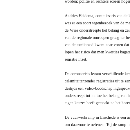
worden; politie en rechters scoren hoge
Andries Heidema, commissaris van de ko
was er een soort tegenbezoek van de m
de Vries onderstreepte het belang en z
van de regionale omroepen graag ter bes
van de mediaraad kwam naar voren dat d
lopen het risico dat men kwesties bagate
sensatie inzet.
De coronacrisis kwam verschillende ker
calamiteitenzender registraties uit te
destijds een video-boodschap ingesproke
onderstreept tot nu toe het belang van
eigen keuzes heeft gemaakt na het hore
De vuurwerkramp in Enschede is een an
om daarvoor te oefenen. 'Bij de ramp in