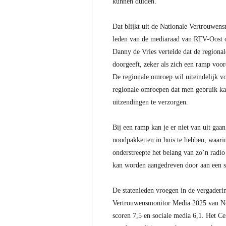
kunnen duiden.
Dat blijkt uit de Nationale Vertrouwen
leden van de mediaraad van RTV-Oost op
Danny de Vries vertelde dat de regional
doorgeeft, zeker als zich een ramp voo
De regionale omroep wil uiteindelijk vo
regionale omroepen dat men gebruik kan
uitzendingen te verzorgen.
Bij een ramp kan je er niet van uit gaa
noodpakketten in huis te hebben, waari
onderstreepte het belang van zo’n radi
kan worden aangedreven door aan een sl
De statenleden vroegen in de vergaderin
Vertrouwensmonitor Media 2025 van New
scoren 7,5 en sociale media 6,1. Het Ce