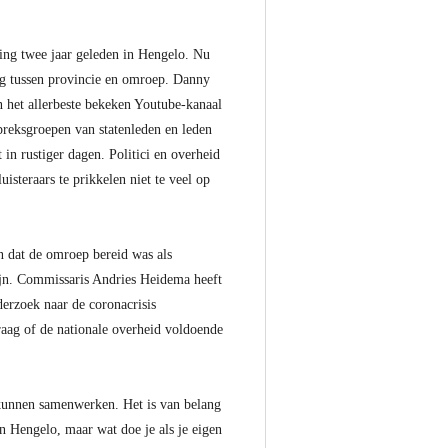
ing twee jaar geleden in Hengelo. Nu
ng tussen provincie en omroep. Danny
n het allerbeste bekeken Youtube-kanaal
spreksgroepen van statenleden en leden
n rustiger dagen. Politici en overheid
isteraars te prikkelen niet te veel op
n dat de omroep bereid was als
zijn. Commissaris Andries Heidema heeft
derzoek naar de coronacrisis
raag of de nationale overheid voldoende
kunnen samenwerken. Het is van belang
n Hengelo, maar wat doe je als je eigen