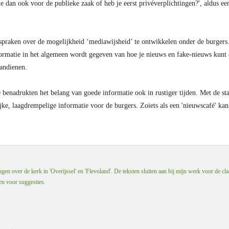
je dan ook voor de publieke zaak of heb je eerst privéverplichtingen?', aldus e
spraken over de mogelijkheid ‘mediawijsheid’ te ontwikkelen onder de burgers. 
rmatie in het algemeen wordt gegeven van hoe je nieuws en fake-nieuws kunt 
aandienen.
 benadrukten het belang van goede informatie ook in rustiger tijden. Met de s
ijke, laagdrempelige informatie voor de burgers. Zoiets als een 'nieuwscafé' ka
en over de kerk in 'Overijssel' en 'Flevoland'. De teksten sluiten aan bij mijn werk voor de cla
 en voor suggesties.