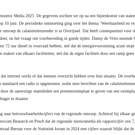
smonitor Media 2025. De gegevens zochten we op na een bijeenkomst van staten
 10 juni. De periodieke ontmoeting ging over het thema ‘Weerbaarheid en veil
e omroep de calamiteitenzender is in Overijssel. Dat heeft consequenties voor 
rdoet; en het vraagt om voorbereiding in goede tijden. Danny de Vries noemde h
or 72 uur diesel in voorraad hebben, stel dat de energievoorziening acuut stopt
 maken van elkaars faciliteiten, stel dat de eigen faciliteit door een ramp ge
n dat internet werkt of dat mensen overzicht hebben over hun situatie. De over
n standaard een radio is opgenomen, zodat men berichten van de calamiteitenz
o door de aanwezige statenleden een presentexemplaar te geven van een exempla
inger te draaien.
g naar betrouwbaarheidscijfers van de regionale omroep. Achteraf bij elkaar ge
com Research en Pinch dat de regionale nieuwsmedia als rapportcijfer een 7,
ntraal Bureau voor de Statistiek kwam in 2024 met cijfers waaruit blijkt dat d