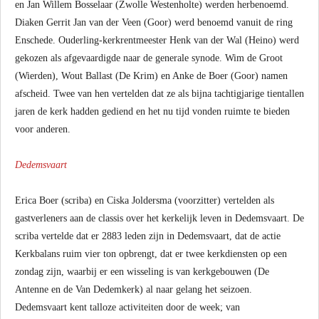
en Jan Willem Bosselaar (Zwolle Westenholte) werden herbenoemd.
Diaken Gerrit Jan van der Veen (Goor) werd benoemd vanuit de ring
Enschede. Ouderling-kerkrentmeester Henk van der Wal (Heino) werd
gekozen als afgevaardigde naar de generale synode. Wim de Groot
(Wierden), Wout Ballast (De Krim) en Anke de Boer (Goor) namen
afscheid. Twee van hen vertelden dat ze als bijna tachtigjarige tientallen
jaren de kerk hadden gediend en het nu tijd vonden ruimte te bieden
voor anderen.
Dedemsvaart
Erica Boer (scriba) en Ciska Joldersma (voorzitter) vertelden als
gastverleners aan de classis over het kerkelijk leven in Dedemsvaart. De
scriba vertelde dat er 2883 leden zijn in Dedemsvaart, dat de actie
Kerkbalans ruim vier ton opbrengt, dat er twee kerkdiensten op een
zondag zijn, waarbij er een wisseling is van kerkgebouwen (De
Antenne en de Van Dedemkerk) al naar gelang het seizoen.
Dedemsvaart kent talloze activiteiten door de week; van