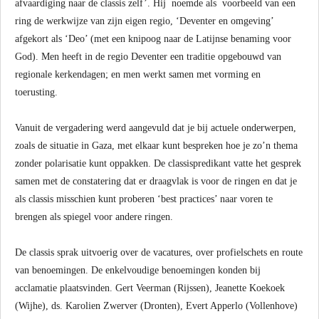
afvaardiging naar de classis zelf’. Hij noemde als voorbeeld van een
ring de werkwijze van zijn eigen regio, ‘Deventer en omgeving’
afgekort als ‘Deo’ (met een knipoog naar de Latijnse benaming voor
God). Men heeft in de regio Deventer een traditie opgebouwd van
regionale kerkendagen; en men werkt samen met vorming en
toerusting.
Vanuit de vergadering werd aangevuld dat je bij actuele onderwerpen,
zoals de situatie in Gaza, met elkaar kunt bespreken hoe je zo’n thema
zonder polarisatie kunt oppakken. De classispredikant vatte het gesprek
samen met de constatering dat er draagvlak is voor de ringen en dat je
als classis misschien kunt proberen ‘best practices’ naar voren te
brengen als spiegel voor andere ringen.
De classis sprak uitvoerig over de vacatures, over profielschets en route
van benoemingen. De enkelvoudige benoemingen konden bij
acclamatie plaatsvinden. Gert Veerman (Rijssen), Jeanette Koekoek
(Wijhe), ds. Karolien Zwerver (Dronten), Evert Apperlo (Vollenhove)