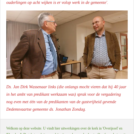
ouderlingen op acht wijken is er volop werk in de gemeente'.
Ds. Jan Dirk Wassenaar links (die onlangs mocht vieren dat hij 40 jaar
in het ambt van predikant werkzaam was) sprak voor de vergadering
nog even met één van de predikanten van de gastvrijheid gevende
Dedemsvaartse gemeente ds. Jonathan Zondag.
Welkom op deze website. U vindt hier uitwerkingen over de kerk in 'Overijssel' en