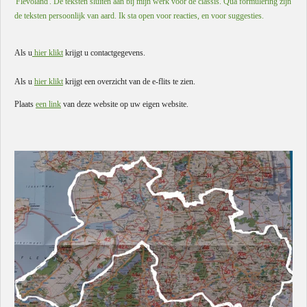
'Flevoland'. De teksten sluiten aan bij mijn werk voor de classis. Qua formulering zijn
de teksten persoonlijk van aard. Ik sta open voor reacties, en voor suggesties.
Als u
hier klikt
krijgt u contactgegevens.
Als u
hier klikt
krijgt een overzicht van de e-flits te zien.
Plaats
een link
van deze website op uw eigen website.