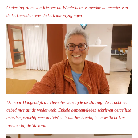
Ouderling Hans van Riessen uit Windesheim verwerkte de reacties van
de kerkenraden over de kerkordewijzigingen.
Ds. Saar Hoogendijk uit Deventer verzorgde de sluiting. Ze bracht een
gebed mee uit de vredesweek. Enkele gemeenteleden schrijven dergelijke
gebeden, waarbij men als 'eis' stelt dat het bondig is en wellicht kan
inzetten bij de 'ik-vorm'.