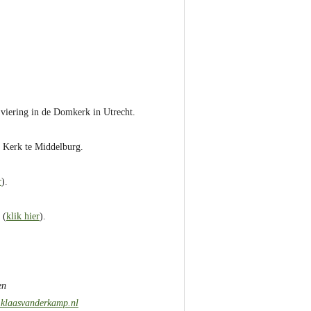
 viering in de Domkerk in Utrecht.
e Kerk te Middelburg.
r
).
 (
klik hier
).
en
klaasvanderkamp.nl