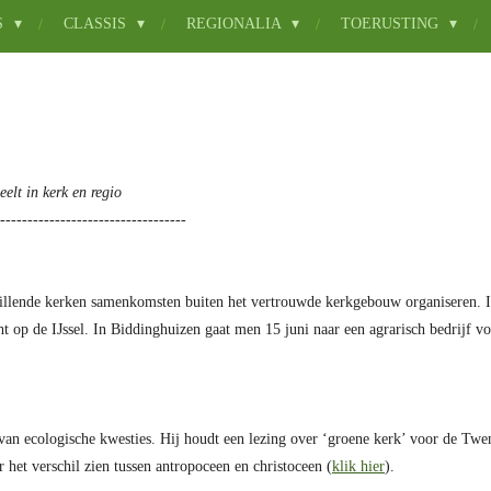
S
CLASSIS
REGIONALIA
TOERUSTING
eelt in kerk en regio
----------------------------------
chillende kerken samenkomsten buiten het vertrouwde kerkgebouw organiseren.
ht op de IJssel. In Biddinghuizen gaat men 15 juni naar een agrarisch bedrijf 
van ecologische kwesties. Hij houdt een lezing over ‘groene kerk’ voor de Twe
 het verschil zien tussen antropoceen en christoceen (
klik hier
).