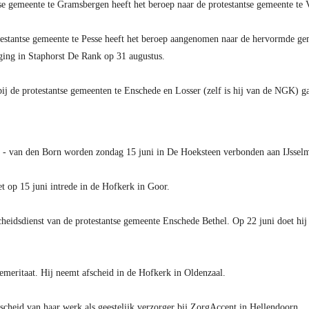
se gemeente te Gramsbergen heeft het beroep naar de protestantse gemeente 
testantse gemeente te Pesse heeft het beroep aangenomen naar de hervormde ge
iging in Staphorst De Rank op 31 augustus.
bij de protestantse gemeenten te Enschede en Losser (zelf is hij van de NGK) g
k - van den Born worden zondag 15 juni in De Hoeksteen verbonden aan IJsse
 op 15 juni intrede in de Hofkerk in Goor.
cheidsdienst van de protestantse gemeente Enschede Bethel. Op 22 juni doet hij
emeritaat. Hij neemt afscheid in de Hofkerk in Oldenzaal.
scheid van haar werk als geestelijk verzorger bij ZorgAccent in Hellendoorn.