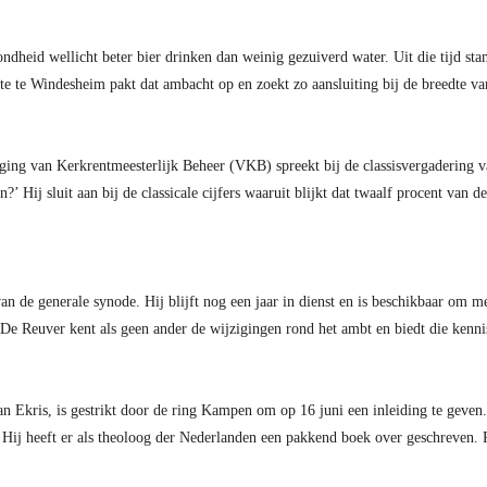
ndheid wellicht beter bier drinken dan weinig gezuiverd water. Uit die tijd s
 te Windesheim pakt dat ambacht op en zoekt zo aansluiting bij de breedte va
iging van Kerkrentmeesterlijk Beheer (VKB) spreekt bij de classisvergadering v
’ Hij sluit aan bij de classicale cijfers waaruit blijkt dat twaalf procent van 
van de generale synode. Hij blijft nog een jaar in dienst en is beschikbaar om
De Reuver kent als geen ander de wijzigingen rond het ambt en biedt die kennis
n Ekris, is gestrikt door de ring Kampen om op 16 juni een inleiding te geven.
. Hij heeft er als theoloog der Nederlanden een pakkend boek over geschreven.