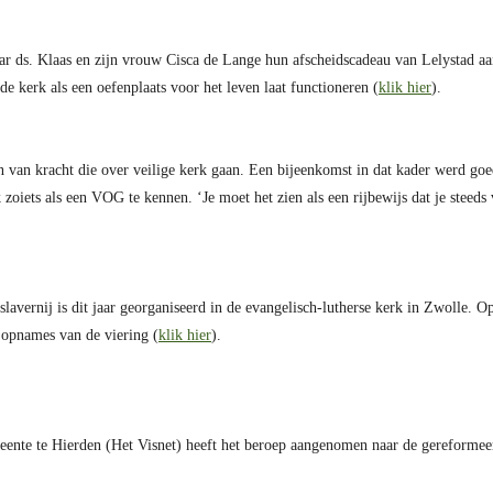
aar ds. Klaas en zijn vrouw Cisca de Lange hun afscheidscadeau van Lelystad aa
de kerk als een oefenplaats voor het leven laat functioneren (
klik hier
).
n van kracht die over veilige kerk gaan. Een bijeenkomst in dat kader werd goe
oiets als een VOG te kennen. ‘Je moet het zien als een rijbewijs dat je steeds
slavernij is dit jaar georganiseerd in de evangelisch-lutherse kerk in Zwolle. O
opnames van de viering (
klik hier
).
nte te Hierden (Het Visnet) heeft het beroep aangenomen naar de gereformeer