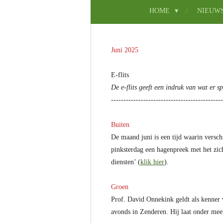
HOME
NIEUW
Juni 2025
E-flits
De e-flits geeft een indruk van wat er sp
---------------------------------------------
Buiten
De maand juni is een tijd waarin vers
pinksterdag een hagenpreek met het zic
diensten’ (
klik hier
).
Groen
Prof. David Onnekink geldt als kenner 
avonds in Zenderen. Hij laat onder meer