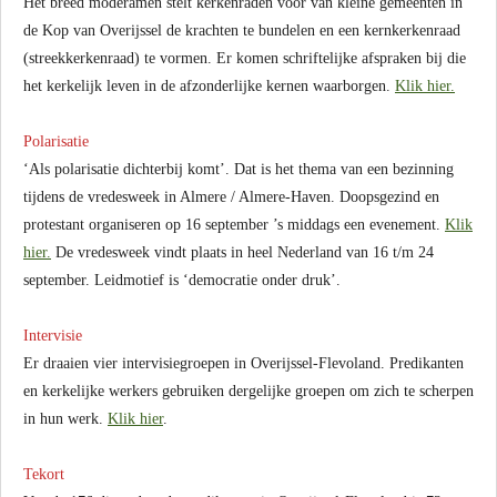
Het breed moderamen stelt kerkenraden voor van kleine gemeenten in
de Kop van Overijssel de krachten te bundelen en een kernkerkenraad
(streekkerkenraad) te vormen. Er komen schriftelijke afspraken bij die
het kerkelijk leven in de afzonderlijke kernen waarborgen.
Klik hier.
Polarisatie
‘Als polarisatie dichterbij komt’. Dat is het thema van een bezinning
tijdens de vredesweek in Almere / Almere-Haven. Doopsgezind en
protestant organiseren op 16 september ’s middags een evenement.
Klik
hier.
De vredesweek vindt plaats in heel Nederland van 16 t/m 24
september. Leidmotief is ‘democratie onder druk’.
Intervisie
Er draaien vier intervisiegroepen in Overijssel-Flevoland. Predikanten
en kerkelijke werkers gebruiken dergelijke groepen om zich te scherpen
in hun werk.
Klik hier
.
Tekort