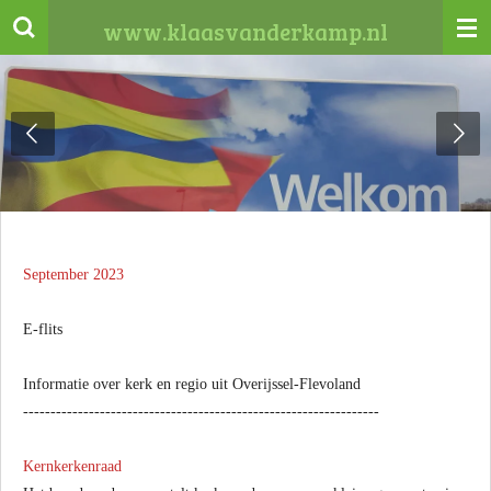
Ga
www.klaasvanderkamp.nl
direct
naar
de
hoofdinhoud
September 2023
E-flits
Informatie over kerk en regio uit Overijssel-Flevoland
-----------------------------------------------------------------
Kernkerkenraad