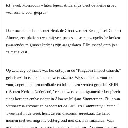
tot jawel, Mormoons – laten lopen. Anderzijds biedt de kleine groep
veel ruimte voor gesprek.
Daar maakte ik kennis met Henk de Groot van het Evangelisch Contact
Almere, een platform waarbij veel protestantse en evangelische kerken
(waaronder migrantenkerken) zijn aangesloten. Elke maand ontbijten
ze met elkaar.
Op zaterdag 30 maart was het ontbijt in de “Kingdom Impact Church,”
gehuisvest in een oude brandweerkazerne. We stelden ons voor, de
voorganger hield een meditatie en initiatieven werden gedeeld. SKIN
(“Samen Kerk in Nederland,” een netwerk van migrantenkerken) heeft
sinds kort een ambassadeur in Almere: Mirjam Zimmerman. Zij is van
Surinaamse afkomst en behoort tot de “4Pillars Community Church.”
Tweemaal in de week heeft ze een diaconaal spreekuur. Ze helpt
mensen met een migratie-achtergrond met o.a. hun financiën. Vaak
weten die niet op welke subsidies ze recht hebben. Daarvoor doen ze