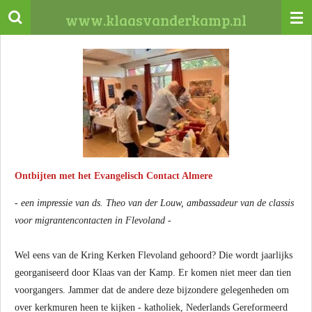
Ga
www.klaasvanderkamp.nl
direct
naar
de
hoofdinhoud
Ontbijten met het Evangelisch Contact Almere
- een impressie van ds. Theo van der Louw, ambassadeur van de classis
voor migrantencontacten in Flevoland -
Wel eens van de Kring Kerken Flevoland gehoord? Die wordt jaarlijks
georganiseerd door Klaas van der Kamp. Er komen niet meer dan tien
voorgangers. Jammer dat de andere deze bijzondere gelegenheden om
over kerkmuren heen te kijken - katholiek, Nederlands Gereformeerd