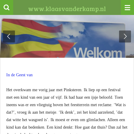
Ga
www.klaasvanderkamp.nl
direct
naar
de
hoofdinhoud
In de Geest van
Het overkwam me vorig jaar met Pinksteren. Ik liep op een festival
met een kind van een jaar of vijf. Ik had haar een ijsje beloofd. Toen
ineens was er een vliegtuig boven het feestterrein met reclame. ‘Wat is
dat?’, vroeg ik aan het meisje. ‘Ik denk’, zei het kind aarzelend, ’dat
dat witte het wasgoed is’. Ik moest er even om glimlachen. Alleen een
kind kan dat bedenken. Een kind denkt: Hoe gaat dat thuis? Dan zal het