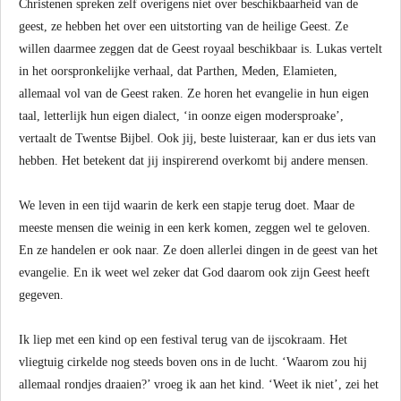
Christenen spreken zelf overigens niet over beschikbaarheid van de
geest, ze hebben het over een uitstorting van de heilige Geest. Ze
willen daarmee zeggen dat de Geest royaal beschikbaar is. Lukas vertelt
in het oorspronkelijke verhaal, dat Parthen, Meden, Elamieten,
allemaal vol van de Geest raken. Ze horen het evangelie in hun eigen
taal, letterlijk hun eigen dialect, ‘in oonze eigen modersproake’,
vertaalt de Twentse Bijbel. Ook jij, beste luisteraar, kan er dus iets van
hebben. Het betekent dat jij inspirerend overkomt bij andere mensen.
We leven in een tijd waarin de kerk een stapje terug doet. Maar de
meeste mensen die weinig in een kerk komen, zeggen wel te geloven.
En ze handelen er ook naar. Ze doen allerlei dingen in de geest van het
evangelie. En ik weet wel zeker dat God daarom ook zijn Geest heeft
gegeven.
Ik liep met een kind op een festival terug van de ijscokraam. Het
vliegtuig cirkelde nog steeds boven ons in de lucht. ‘Waarom zou hij
allemaal rondjes draaien?’ vroeg ik aan het kind. ‘Weet ik niet’, zei het