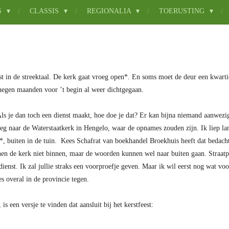
S
CLASSIS
REGIONALIA
TOERUSTING
t in de streektaal. De kerk gaat vroeg open*. En soms moet de deur een kwarti
r negen maanden voor ’t begin al weer dichtgegaan.
 Als je dan toch een dienst maakt, hoe doe je dat? Er kan bijna niemand aanwe
 weg naar de Waterstaatkerk in Hengelo, waar de opnames zouden zijn. Ik liep l
en*, buiten in de tuin. Kees Schafrat van boekhandel Broekhuis heeft dat bedac
en de kerk niet binnen, maar de woorden kunnen wel naar buiten gaan. Straatp
ienst. Ik zal jullie straks een voorproefje geven. Maar ik wil eerst nog wat voo
s overal in de provincie tegen.
s een versje te vinden dat aansluit bij het kerstfeest: