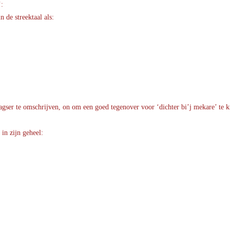
’:
n de streektaal als:
agser te omschrijven, on om een goed tegenover voor ‘dichter bi’j mekare’ te kr
in zijn geheel: