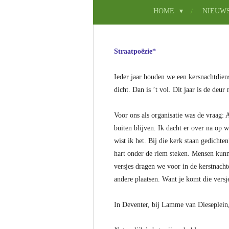
HOME
NIEUW
Straatpoëzie*
Ieder jaar houden we een kersnachtdiens
dicht. Dan is ’t vol. Dit jaar is de deu
Voor ons als organisatie was de vraag:
buiten blijven. Ik dacht er over na op
wist ik het. Bij die kerk staan gedicht
hart onder de riem steken. Mensen kunn
versjes dragen we voor in de kerstnachtd
andere plaatsen. Want je komt die versje
In Deventer, bij Lamme van Dieseplein, i