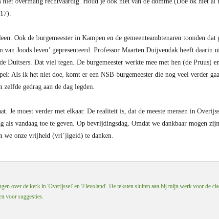
es niet overmatig rechtvaardig. Houd je ook niet van de domme (Doe ok niet al
-17).
alleen. Ook de burgemeester in Kampen en de gemeenteambtenaren toonden dat
 van Joods leven’ gepresenteerd. Professor Maarten Duijvendak heeft daarin uit
de Duitsers. Dat viel tegen. De burgemeester werkte mee met hen (de Pruus) en 
l: Als ik het niet doe, komt er een NSB-burgemeester die nog veel verder gaa
en zelfde gedrag aan de dag legden.
t. Je moest verder met elkaar. De realiteit is, dat de meeste mensen in Overij
dag als vandaag toe te geven. Op bevrijdingsdag. Omdat we dankbaar mogen zijn
 we onze vrijheid (vri’jigeid) te danken.
en over de kerk in 'Overijssel' en 'Flevoland'. De teksten sluiten aan bij mijn werk voor de cla
 en voor suggesties.