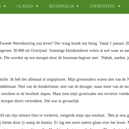
S
CLASSIS
REGIONALIA
TOERUSTING
 Tweede Wereldoorlog zou leven? Die vraag houdt mij bezig. Vanaf 1 januari 2
ngeveer 30.000 uit Overijssel. Sommige kleinkinderen weten al wel waar ze aan
jn. Die worden op een morgen door de buurman begroet met: ‘Hahah, naober, je
amilie. Ik heb het allemaal al uitgeplozen. Mijn grootouders waren niet van 
iddelmaat. Niet van de donderbuien, niet van de droogte, maar meer van de mo
e mochten in de hooibult slapen. Maar toen mijn grootvader een revolver voeld
 morgen direct vertrekken. Dat was te gevaarlijk.
ld om zijn nieuwe fiets te vorderen, weigerde mijn opa resoluut. ‘Ben je nou g
j fietste door (y namp de kuutn). Er lag een soort naïeve glans over het leven. 