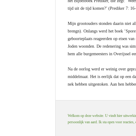
het Bijbelboek Prediker, die zegt: ‘We
tijd uit de tijd komen?’ (Prediker 7: 16
Mijn grootouders stonden daarin niet 
brengn). Onlangs werd het boek ‘Sporen
geboorteplaats reageerden op eisen van 
Joden woonden. De redenering was simpe
hem alle burgemeesters in Overijssel e
Na de oorlog werd er weinig over gepraa
middelmaat. Het is eerlijk dat op een 
nek hebben uitgestoken. Aan hen hebben
Welkom op deze website. U vindt hier uitwerking
persoonlijk van aard. Ik sta open voor reacties,