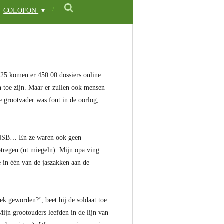
COLOFON
025 komen er 450.00 dossiers online
 toe zijn. Maar er zullen ook mensen
 grootvader was fout in de oorlog,
de NSB… En ze waren ook geen
tregen (ut miegeln). Mijn opa ving
e in één van de jaszakken aan de
ek geworden?’, beet hij de soldaat toe.
Mijn grootouders leefden in de lijn van