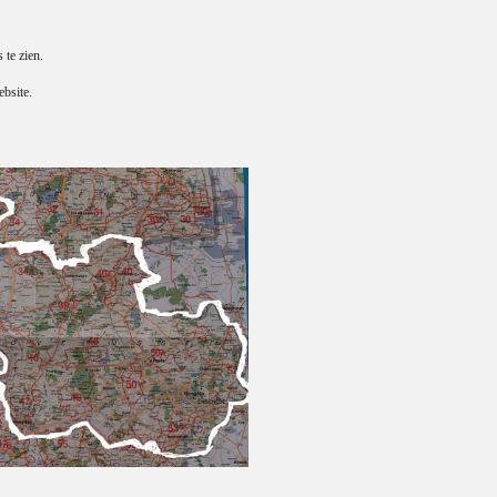
s te zien.
bsite.