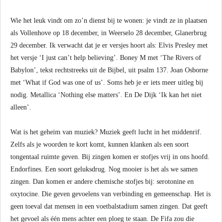
Wie het leuk vindt om zo’n dienst bij te wonen: je vindt ze in plaatsen
als Vollenhove op 18 december, in Weerselo 28 december, Glanerbrug
29 december. Ik verwacht dat je er versjes hoort als: Elvis Presley met
het versje ‘I just can’t help believing’. Boney M met ‘The Rivers of
Babylon’, tekst rechtstreeks uit de Bijbel, uit psalm 137. Joan Osborne
met ‘What if God was one of us’. Soms heb je er iets meer uitleg bij
nodig. Metallica ‘Nothing else matters’. En De Dijk ‘Ik kan het niet
alleen’.
Wat is het geheim van muziek? Muziek geeft lucht in het middenrif.
Zelfs als je woorden te kort komt, kunnen klanken als een soort
tongentaal ruimte geven. Bij zingen komen er stofjes vrij in ons hoofd.
Endorfines. Een soort geluksdrug. Nog mooier is het als we samen
zingen. Dan komen er andere chemische stofjes bij: serotonine en
oxytocine. Die geven gevoelens van verbinding en gemeenschap. Het is
geen toeval dat mensen in een voetbalstadium samen zingen. Dat geeft
het gevoel als één mens achter een ploeg te staan. De Fifa zou die