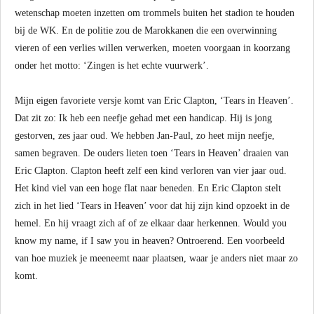
wetenschap moeten inzetten om trommels buiten het stadion te houden
bij de WK. En de politie zou de Marokkanen die een overwinning
vieren of een verlies willen verwerken, moeten voorgaan in koorzang
onder het motto: ‘Zingen is het echte vuurwerk’.
Mijn eigen favoriete versje komt van Eric Clapton, ‘Tears in Heaven’.
Dat zit zo: Ik heb een neefje gehad met een handicap. Hij is jong
gestorven, zes jaar oud. We hebben Jan-Paul, zo heet mijn neefje,
samen begraven. De ouders lieten toen ‘Tears in Heaven’ draaien van
Eric Clapton. Clapton heeft zelf een kind verloren van vier jaar oud.
Het kind viel van een hoge flat naar beneden. En Eric Clapton stelt
zich in het lied ‘Tears in Heaven’ voor dat hij zijn kind opzoekt in de
hemel. En hij vraagt zich af of ze elkaar daar herkennen. Would you
know my name, if I saw you in heaven? Ontroerend. Een voorbeeld
van hoe muziek je meeneemt naar plaatsen, waar je anders niet maar zo
komt.