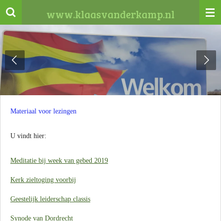
Ga
www.klaasvanderkamp.nl
direct
naar
de
hoofdinhoud
Materiaal voor lezingen
U vindt hier:
Meditatie bij week van gebed 2019
Kerk zieltoging voorbij
Geestelijk leiderschap classis
Synode van Dordrecht