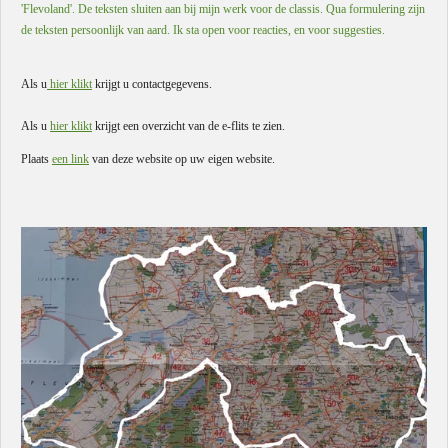
'Flevoland'. De teksten sluiten aan bij mijn werk voor de classis. Qua formulering zijn
de teksten persoonlijk van aard. Ik sta open voor reacties, en voor suggesties.
Als u
hier klikt
krijgt u contactgegevens.
Als u
hier klikt
krijgt een overzicht van de e-flits te zien.
Plaats
een link
van deze website op uw eigen website.