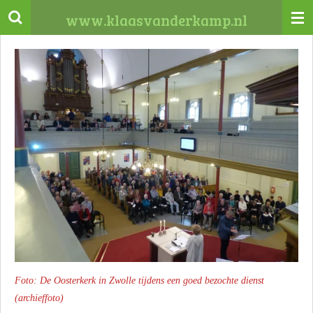
Ga
www.klaasvanderkamp.nl
direct
naar
de
hoofdinhoud
Foto: De Oosterkerk in Zwolle tijdens een goed bezochte dienst
(archieffoto)