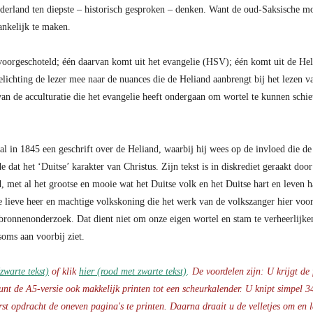
derland ten diepste – historisch gesproken – denken. Want de oud-Saksische mo
ankelijk te maken.
n voorgeschoteld; één daarvan komt uit het evangelie (HSV); één komt uit de He
lichting de lezer mee naar de nuances die de Heliand aanbrengt bij het lezen v
van de acculturatie die het evangelie heeft ondergaan om wortel te kunnen schiet
l in 1845 een geschrift over de Heliand, waarbij hij wees op de invloed die de t
 dat het ‘Duitse’ karakter van Christus. Zijn tekst is in diskrediet geraakt door
, met al het grootse en mooie wat het Duitse volk en het Duitse hart en leven ha
ze lieve heer en machtige volkskoning die het werk van de volkszanger hier voor
t bronnenonderzoek. Dat dient niet om onze eigen wortel en stam te verheerlijk
soms aan voorbij ziet.
zwarte tekst)
of klik
hier (rood met zwarte tekst)
.
De voordelen zijn: U krijgt de 
unt de A5-versie ook makkelijk printen tot een scheurkalender. U knipt simpel 34
rst opdracht de oneven pagina's te printen. Daarna draait u de velletjes om en l