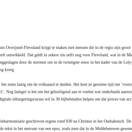
ssis Overijssel-Flevoland krijgt te maken met mensen die in de regio zijn gro
eft ontwikkeld. Dat geldt in zekere zin zelfs nog voor Flevoland, wat in de Mi
weggeslagen door de stormen om in de twintigste eeuw in het kader van de Le
ng kreeg.
et soms lastig om de volksaard te duiden. Het kost ze geruime tijd om ‘voorzi
ect’. Nog lastiger is het om het geloofsgoed aan te voelen wat onderhuids aanwez
gitale inburgeringscursus wil in 30 bijbelstudies helpen om dat proces van accul
ieharmonisatie geschreven ergens rond 830 na Christus in het Oudsaksisch. De 
de tekst in het metrum van een epos, zoals men dat in de Middeleeuwen gewend