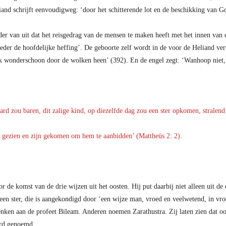
liand schrijft eenvoudigweg: ‘door het schitterende lot en de beschikking van 
rder van uit dat het reisgedrag van de mensen te maken heeft met het innen van
eder de hoofdelijke heffing’. De geboorte zelf wordt in de voor de Heliand ver
k wonderschoon door de wolken heen’ (392). En de engel zegt: ‘Wanhoop niet, h
d zou baren, dit zalige kind, op diezelfde dag zou een ster opkomen, stralend 
en gezien en zijn gekomen om hem te aanbidden’ (Mattheüs 2: 2).
r de komst van de drie wijzen uit het oosten. Hij put daarbij niet alleen uit de
een ster, die is aangekondigd door ‘een wijze man, vroed en veelwetend, in vr
en aan de profeet Bileam. Anderen noemen Zarathustra. Zij laten zien dat oo
aard genoemd.