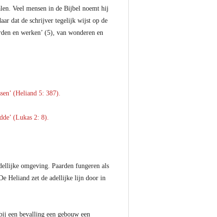
len. Veel mensen in de Bijbel noemt hij
ar dat de schrijver tegelijk wijst op de
orden en werken’ (5), van wonderen en
sen’ (Heliand 5: 387).
dde’ (Lukas 2: 8).
adellijke omgeving. Paarden fungeren als
e Heliand zet de adellijke lijn door in
 bij een bevalling een gebouw een