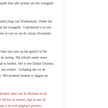
nnik doet alle moeite om het evangelie
liand (Jaap van Vredendaal). Onder het
an het evangelie. Geprobeerd is in een
en in wat we nu de classis Overijssel-
ekst laat zien op het geloof in het
 de oorlog. Hij schrijft onder meer:
d te bieden. Het is een Duitse Christus,
 ons schetst’. Gelukkig dat we de
en. Het probeert bodem te leggen op
formele tekst van de Heliand en de
 A4-tjes in tweeën, legt ze met de
aat u de even pagina's printen.