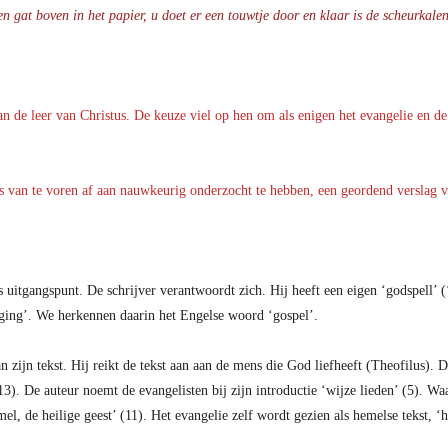
n gat boven in het papier, u doet er een touwtje door en klaar is de scheurkale
an de leer van Christus. De keuze viel op hen om als enigen het evangelie en d
s van te voren af aan nauwkeurig onderzocht te hebben, een geordend verslag vo
 uitgangspunt. De schrijver verantwoordt zich. Hij heeft een eigen ‘godspell’ (
iging’. We herkennen daarin het Engelse woord ‘gospel’.
zijn tekst. Hij reikt de tekst aan aan de mens die God liefheeft (Theofilus). 
3). De auteur noemt de evangelisten bij zijn introductie ‘wijze lieden’ (5). W
l, de heilige geest’ (11). Het evangelie zelf wordt gezien als hemelse tekst, ‘