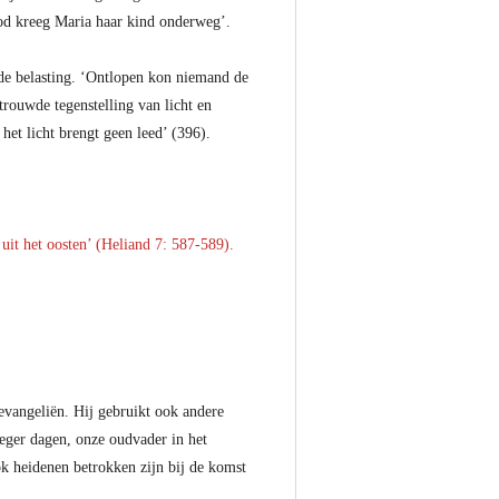
God kreeg Maria haar kind onderweg’.
 de belasting. ‘Ontlopen kon niemand de
trouwde tegenstelling van licht en
et licht brengt geen leed’ (396).
uit het oosten’ (Heliand 7: 587-589).
 evangeliën. Hij gebruikt ook andere
oeger dagen, onze oudvader in het
k heidenen betrokken zijn bij de komst