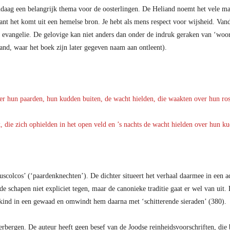
ndaag een belangrijk thema voor de oosterlingen. De Heliand noemt het vele ma
want het komt uit een hemelse bron. Je hebt als mens respect voor wijsheid. Vanda
t evangelie. De gelovige kan niet anders dan onder de indruk geraken van ‘wo
and, waar het boek zijn later gegeven naam aan ontleent).
er hun paarden, hun kudden buiten, de wacht hielden, die waakten over hun ros
k, die zich ophielden in het open veld en ’s nachts de wacht hielden over hun ku
huscolcos’ (‘paardenknechten’). De dichter situeert het verhaal daarmee in een 
 schapen niet expliciet tegen, maar de canonieke traditie gaat er wel van uit. D
 kind in een gewaad en omwindt hem daarna met ‘schitterende sieraden’ (380).
herbergen. De auteur heeft geen besef van de Joodse reinheidsvoorschriften, die