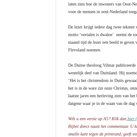
laten zien hoe de inwoners van Oost-Ne
voor de mensen in oost-Nederland toeg
De lezer krijgt iedere dag twee tekste
motto ‘vertalen is dwalen’ neemt de toe
maand tijd de lezer een beeld te geven 
Flevoland noemen.
De Duitse theoloog Vilmar publiceerde a
westelijk deel van Duitsland. Hij noemde
‘Het is het christendom in Duits gewaad
het is in de ware zin onze Christus, on
laatste jaren een herleving zien van he
datgene waar je in de waan van de dag 
Wilt u een versie op A5? Klik dan
hier (
Bijbel direct naast het commentaar. U k
smalle kant tegen de printrand, geeft ee