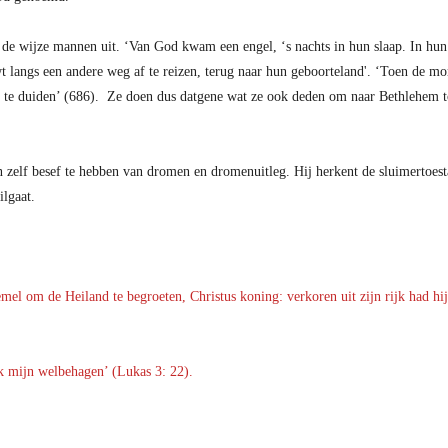
de wijze mannen uit. ‘Van God kwam een engel, ‘s nachts in hun slaap. In hun 
langs een andere weg af te reizen, terug naar hun geboorteland'. ‘Toen de mor
te duiden’ (686). Ze doen dus datgene wat ze ook deden om naar Bethlehem t
n zelf besef te hebben van dromen en dromenuitleg. Hij herkent de sluimertoe
uilgaat.
l om de Heiland te begroeten, Christus koning: verkoren uit zijn rijk had hij
k mijn welbehagen’ (Lukas 3: 22).