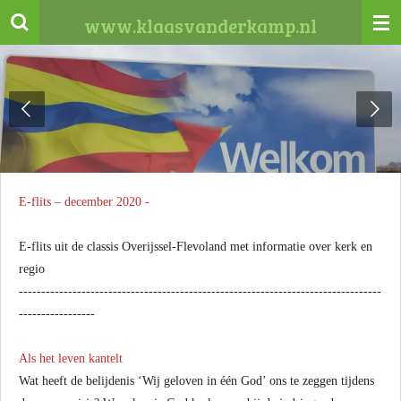
Ga
www.klaasvanderkamp.nl
direct
naar
de
hoofdinhoud
E-flits – december 2020 -
E-flits uit de classis Overijssel-Flevoland met informatie over kerk en
regio
---------------------------------------------------------------------------------
-----------------
Als het leven kantelt
Wat heeft de belijdenis ‘Wij geloven in één God’ ons te zeggen tijdens