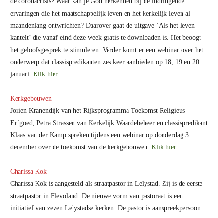
de coronacrisis? Waar kan je God herkennen bij de indringende
ervaringen die het maatschappelijk leven en het kerkelijk leven al
maandenlang ontwrichten? Daarover gaat de uitgave ‘Als het leven
kantelt’ die vanaf eind deze week gratis te downloaden is. Het beoogt
het geloofsgesprek te stimuleren. Verder komt er een webinar over het
onderwerp dat classispredikanten zes keer aanbieden op 18, 19 en 20
januari.
Klik hier.
Kerkgebouwen
Jorien Kranendijk van het Rijksprogramma Toekomst Religieus
Erfgoed, Petra Strassen van Kerkelijk Waardebeheer en classispredikant
Klaas van der Kamp spreken tijdens een webinar op donderdag 3
december over de toekomst van de kerkgebouwen.
Klik hier.
Charissa Kok
Charissa Kok is aangesteld als straatpastor in Lelystad. Zij is de eerste
straatpastor in Flevoland. De nieuwe vorm van pastoraat is een
initiatief van zeven Lelystadse kerken. De pastor is aanspreekpersoon