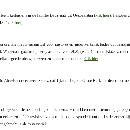
ent kerkasiel aan de familie Babayants uit Oezbekistan (
klik hier
). Pastores 
den (
klik hier
).
en digitale nieuwjaarsinstuif voor pastores en ander kerkelijk kader op maandag
irk Wassenaar gaat in op een jaarthema voor 2025 (water). En ds. Klaas van der
d elkaar goede nieuwjaarswensen te doen toekomen.
Klik hier
.
n in Almelo concentreert zich vanaf 1 januari op de Grote Kerk. In december n
 college voor de behandeling van beheerszaken hebben met instemming gereage
ijn echter zo’n 170 revisieverzoeken. De kleine synode komt op 13 december bij 
angebracht in de systematiek.