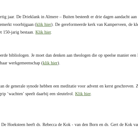
tig jaar. De Drieklank in Almere – Buiten besteedt er drie dagen aandacht aan 
gemerkt voorbijgaan (
klik hier
). De gereformeerde kerk van Kamperveen, de kle
t 150-jarig bestaan.
Klik hier
.
ceerde bibliologen. Je moet dan denken aan theologen die op speelse manier een
in haar werkgemeenschap (
klik hier
).
 van de generale synode hebben een meditatie voor advent en kerst geschreven. 
ip ‘wachten’ speelt daarbij een sleutelrol.
Klik hier
.
 De Hoeksteen heeft ds. Rebecca de Kok - van den Born en ds. Gert de Kok v