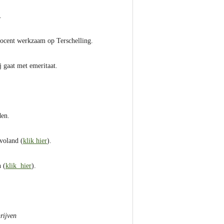
).
 procent werkzaam op Terschelling.
j gaat met emeritaat.
den.
voland (
klik hier
).
 (
klik hier
).
hrijven