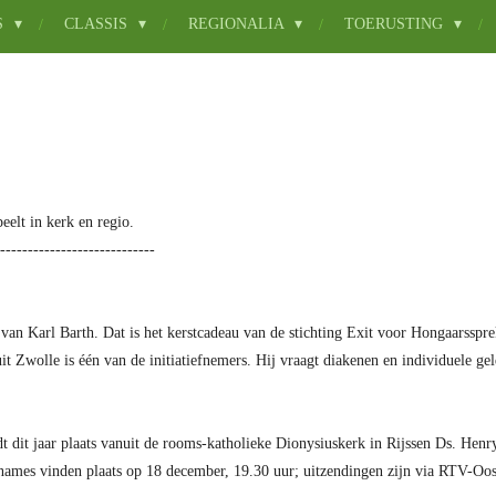
S
CLASSIS
REGIONALIA
TOERUSTING
peelt in kerk en regio.
----------------------------
n van Karl Barth. Dat is het kerstcadeau van de stichting Exit voor Hongaarss
t Zwolle is één van de initiatiefnemers. Hij vraagt diakenen en individuele ge
ndt dit jaar plaats vanuit de rooms-katholieke Dionysiuskerk in Rijssen Ds. He
names vinden plaats op 18 december, 19.30 uur; uitzendingen zijn via RTV-Oost 