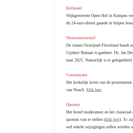
Kerkasiel
Wijkgemeente Open Hof in Kampen verle
de 24-uurs-dienst gaande te helpen hou
Nieuwjaarsinstuif
De classis Overijssel-Flevoland houdt e
Gijsbert Rohaan is gastheer. Ds. Jan D
naar 2025. Natuurlijk is er gelegenhei
Concentratie
Het kerkelijk leven van de protestante
van Noach.
Klik hier
.
Quotum
Het breed moderamen en het classicaal
quotum vast te stellen (
klik hier
). Er z
wel enkele wijzigingen zullen worden a