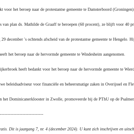
nkt voor het beroep naar de protestantse gemeente te Damsterboord (Groningen
is van plan ds. Mathilde de Graaff te beroepen (60 procent), ze blijft voor 40
9 december 's ochtends afscheid van de protestantse gemeente te Hengelo. Hi
heeft het beroep naar de hervormde gemeente te Windesheim aangenomen.
wijkerbroek heeft bedankt voor het beroep naar de hervormde gemeente te Wier
we beleidsadviseur voor financiële en beheersmatige zaken in Overijssel en Fle
 het Dominicanerklooster in Zwolle, promoveerde bij de PThU op de Psalmen
-----------------------------
ratis. Dit is jaargang 7, nr. 4 (december 2024). U kunt zich inschrijven en uitsc