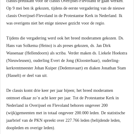
classis-predikant voor de classis Overijssel-Flevoland te gaan werken.
Op 9 mei ben ik gekozen, tijdens de eerste vergadering van de nieuwe
classis Overijssel-Flevoland in de Protestantse Kerk in Nederland. Ik
was overigens niet het enige nieuwe gezicht voor de regio.
Tijdens die vergadering werd ook het breed moderamen gekozen. Ds.
Hans van Solkema (Heino) is als preses gekozen, ds. Jan Dirk
Wassenaar (Hellendoorn) als scriba. Verder maken ds. Liekele Hoekstra
(Nieuwleusen), ouderling Evert de Jong (Kloosterhaar), ouderling-
kerkrentmeester Johan Kuiper (Dedemsvaart) en diaken Jonathan Stam
(Hasselt) er deel van uit.
De classis komt drie keer per jaar bijeen; het breed moderamen
ontmoet elkaar zo’n acht keer per jaar. Tot de Protestantse Kerk in
Nederland in Overijssel en Flevoland behoren ongeveer 200
(wijk)gemeenten met in totaal ongeveer 200.000 leden. De statistische
jaarbrief van de PKN spreekt over 227.766 leden (belijdende leden,
doopleden en overige leden).