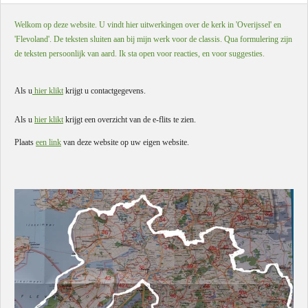
Welkom op deze website. U vindt hier uitwerkingen over de kerk in 'Overijssel' en
'Flevoland'. De teksten sluiten aan bij mijn werk voor de classis. Qua formulering zijn
de teksten persoonlijk van aard. Ik sta open voor reacties, en voor suggesties.
Als u
hier klikt
krijgt u contactgegevens.
Als u
hier klikt
krijgt een overzicht van de e-flits te zien.
Plaats
een link
van deze website op uw eigen website.