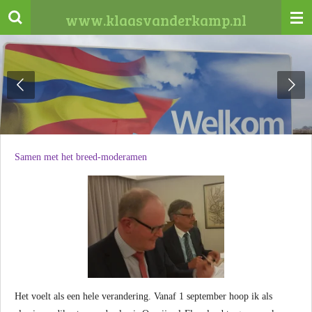
Ga
www.klaasvanderkamp.nl
direct
naar
de
hoofdinhoud
Samen met het breed-moderamen
Het voelt als een hele verandering. Vanaf 1 september hoop ik als