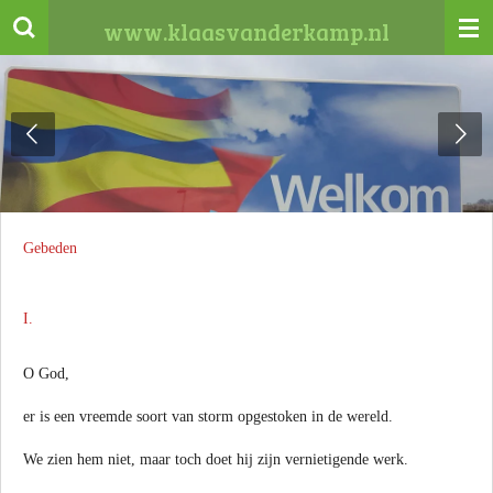
Ga
www.klaasvanderkamp.nl
direct
naar
de
hoofdinhoud
Gebeden
I.
O God,
er is een vreemde soort van storm opgestoken in de wereld.
We zien hem niet, maar toch doet hij zijn vernietigende werk.