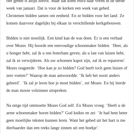
Het gebed is altijd zinvol. Maar dat komt extra naar voren in de derde
week van januari. Dat is voor de kerken een week van gebed.
Christenen bidden samen om eenheid. En ze bidden voor het land. Ze
komen daarvoor dagelijks bij elkaar in verschillende kerkgebouwen.
Bidden is niet moeilijk. Een kind kan de was doen. Er is een verhaal
over Mozes. Hij hoorde een eenvoudige schoenmaker bidden. ‘Heer, als
u honger hebt, zal ik u een boterham geven; als u last van luizen hebt,
zal ik ze verwijderen. Als uw schoenen kapot zijn, zal ik ze repareren’.
Mozes reageerde: ‘Hoe kan je zo bidden? God heeft toch geen luizen of
zere voeten?’ Waarop de man antwoordde: ‘Ik heb het nooit anders
geleerd’. ‘Ik zal je leren hoe je moet bidden’, zei Mozes. En hij leerde
de man mooie volzinnen uitspreken.
Na enige tijd ontmoette Mozes God zelf. En Mozes vroeg: ‘Heeft u de
arme schoenmaker horen bidden?’ God knikte en zei: ‘Je had hem beter
geen moeilijke teksten kunnen leren. Want het gebed uit het hart is me
dierbaarder dan een reeks lange zinnen uit een boekje’.