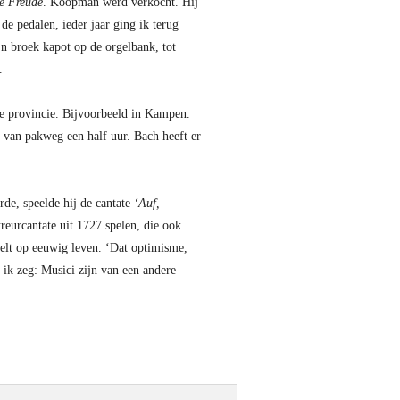
ne Freude
. Koopman werd verkocht. Hij
 de pedalen, ieder jaar ging ik terug
ijn broek kapot op de orgelbank, tot
.
nze provincie. Bijvoorbeeld in Kampen.
 van pakweg een half uur. Bach heeft er
rde, speelde hij de cantate
‘Auf,
treurcantate uit 1727 spelen, die ook
peelt op eeuwig leven. ‘Dat optimisme,
 ik zeg: Musici zijn van een andere