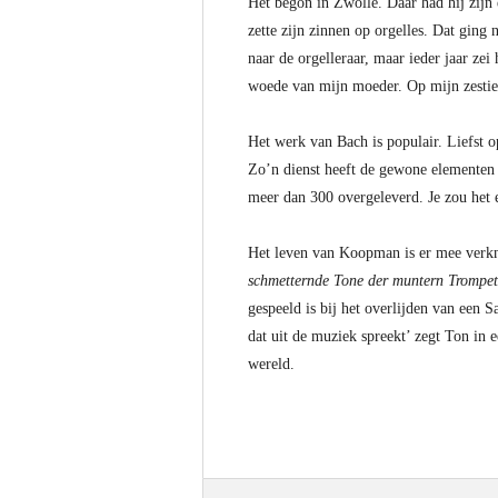
Het begon in Zwolle. Daar had hij zijn 
zette zijn zinnen op orgelles. Dat ging 
naar de orgelleraar, maar ieder jaar zei
woede van mijn moeder. Op mijn zestiend
Het werk van Bach is populair. Liefst o
Zo’n dienst heeft de gewone elementen 
meer dan 300 overgeleverd. Je zou he
Het leven van Koopman is er mee verknoo
schmetternde Tone der muntern Trompet
gespeeld is bij het overlijden van een 
dat uit de muziek spreekt’ zegt Ton in 
wereld.