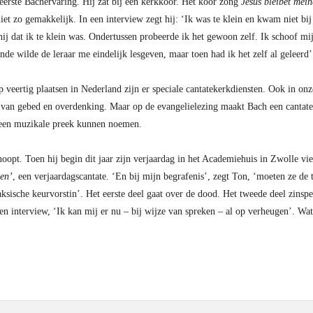
eerste Bachervaring. Hij zat bij een kerkkoor. Het koor zong
Jesus bleibet mei
niet zo gemakkelijk. In een interview zegt hij: ‘Ik was te klein en kwam niet bij
 hij dat ik te klein was. Ondertussen probeerde ik het gewoon zelf. Ik schoof m
e wilde de leraar me eindelijk lesgeven, maar toen had ik het zelf al geleerd’
p veertig plaatsen in Nederland zijn er speciale cantatekerkdiensten. Ook in o
van gebed en overdenking. Maar op de evangelielezing maakt Bach een cantate
t een muzikale preek kunnen noemen.
pt. Toen hij begin dit jaar zijn verjaardag in het Academiehuis in Zwolle vie
en’
, een verjaardagscantate. ‘En bij mijn begrafenis’, zegt Ton, ‘moeten ze de 
Saksische keurvorstin’. Het eerste deel gaat over de dood. Het tweede deel zins
een interview, ‘Ik kan mij er nu – bij wijze van spreken – al op verheugen’. Wat