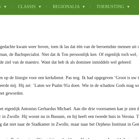
S
CLASSIS
REGIONALIA
TOERUSTING
 gedachte kwam weer boven, toen ik las dat één van de beroemdste mensen uit o
an, de Bachspecialist. Niet dat ik Ton persoonlijk ken. Of eigenlijk toch wel
 de ziel van de maestro. Want dat heb ik als dominee inmiddels wel geleerd.
en op de liturgie voor een kerkdienst. Pas nog. Ik had opgegeven ‘Groot is uw 
geerde mij. Hij zei: ‘Laten we Psalm 91a doen. Wie in de schaduw Gods mag wo
 het geworden.
et eigenlijk Antonius Gerhardus Michael. Aan die drie voornamen kan je zien da
 in Zwolle. Hij woont nu in Bussum, en hij heeft een tweede huis in Verona. 
 dat niet naar de Stadkamer in Zwolle, maar naar het Orpheus Instituut in Gent