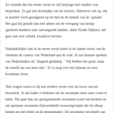
Ze vertelde dat een eerste versie in vijf hearings met insiders was
besproken. Ze gaf een doorkijkje van de reacties. Allereerst viel op, dat
er positief werd gereageerd op de titel en de insteek van de ‘genade’.
Het gaat bij genade dan niet alleen om de overgang van krimp
(gesloten handen) naar ontvangende handen, aldus Nynke Dijkstra, het
gaat ook over schuld, kwaad en berouw.
Nadrukkelijker dan in de eerste versie komt in de laatste versie van de
visienota de context van Nederland aan de orde. Je zou kunnen spreken
van Nederlanders als ‘klagend gelukkig’. ‘Wij hebben het goed, maar
de wereld om ons heen niet’. Er is zorg over het klimaat en over
kwetsbaar leven.
Veel vragen waren er bij een eerdere versie over de focus van het
document. In dat kader is besloten om de oecumene meer naar voren te
halen. Het gaat dan om georganiseerde oecumene (raad van kerken) en
om spontane oecumene (bijvoorbeeld vrouwengroepen die bij elkaar
komen en niet letten op de denominatie). De oecumene verschuift van