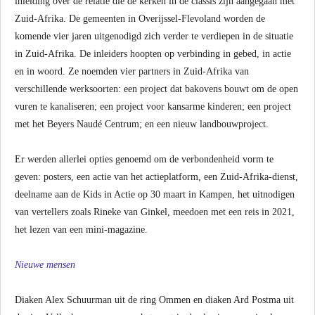
inleiding over de relatie die de kerken in de classis zijn aangegaan met
Zuid-Afrika. De gemeenten in Overijssel-Flevoland worden de
komende vier jaren uitgenodigd zich verder te verdiepen in de situatie
in Zuid-Afrika. De inleiders hoopten op verbinding in gebed, in actie
en in woord. Ze noemden vier partners in Zuid-Afrika van
verschillende werksoorten: een project dat bakovens bouwt om de open
vuren te kanaliseren; een project voor kansarme kinderen; een project
met het Beyers Naudé Centrum; en een nieuw landbouwproject.
Er werden allerlei opties genoemd om de verbondenheid vorm te
geven: posters, een actie van het actieplatform, een Zuid-Afrika-dienst,
deelname aan de Kids in Actie op 30 maart in Kampen, het uitnodigen
van vertellers zoals Rineke van Ginkel, meedoen met een reis in 2021,
het lezen van een mini-magazine.
Nieuwe mensen
Diaken Alex Schuurman uit de ring Ommen en diaken Ard Postma uit