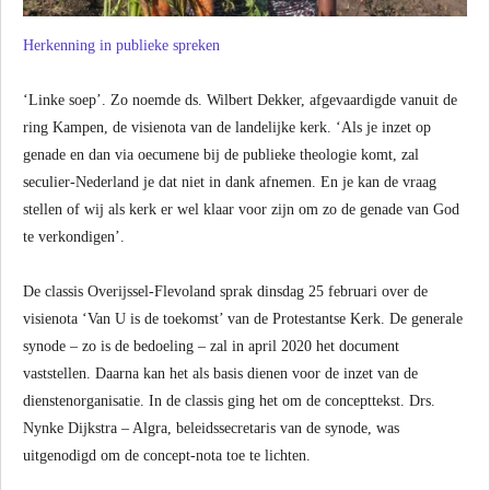
Herkenning in publieke spreken
‘Linke soep’. Zo noemde ds. Wilbert Dekker, afgevaardigde vanuit de
ring Kampen, de visienota van de landelijke kerk. ‘Als je inzet op
genade en dan via oecumene bij de publieke theologie komt, zal
seculier-Nederland je dat niet in dank afnemen. En je kan de vraag
stellen of wij als kerk er wel klaar voor zijn om zo de genade van God
te verkondigen’.
De classis Overijssel-Flevoland sprak dinsdag 25 februari over de
visienota ‘Van U is de toekomst’ van de Protestantse Kerk. De generale
synode – zo is de bedoeling – zal in april 2020 het document
vaststellen. Daarna kan het als basis dienen voor de inzet van de
dienstenorganisatie. In de classis ging het om de concepttekst. Drs.
Nynke Dijkstra – Algra, beleidssecretaris van de synode, was
uitgenodigd om de concept-nota toe te lichten.