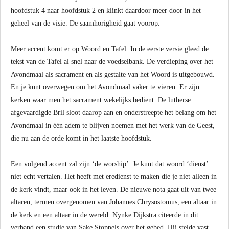
hoofdstuk 4 naar hoofdstuk 2 en klinkt daardoor meer door in het
geheel van de visie. De saamhorigheid gaat voorop.
Meer accent komt er op Woord en Tafel. In de eerste versie gleed de
tekst van de Tafel al snel naar de voedselbank. De verdieping over het
Avondmaal als sacrament en als gestalte van het Woord is uitgebouwd.
En je kunt overwegen om het Avondmaal vaker te vieren. Er zijn
kerken waar men het sacrament wekelijks bedient. De lutherse
afgevaardigde Bril sloot daarop aan en onderstreepte het belang om het
Avondmaal in één adem te blijven noemen met het werk van de Geest,
die nu aan de orde komt in het laatste hoofdstuk.
Een volgend accent zal zijn ‘de worship’. Je kunt dat woord ‘dienst’
niet echt vertalen. Het heeft met eredienst te maken die je niet alleen in
de kerk vindt, maar ook in het leven. De nieuwe nota gaat uit van twee
altaren, termen overgenomen van Johannes Chrysostomus, een altaar in
de kerk en een altaar in de wereld. Nynke Dijkstra citeerde in dit
verband een studie van Sake Stoppels over het gebed. Hij stelde vast