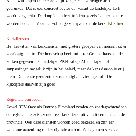
Als je wilt dopen in de coronatijd kan je een ‘verlengde arm’
gebruiken. Dat is een concreet advies dat vanuit de landelijke kerk
wordt aangereikt. De doop kan alleen in klein gezelschap ter plaatse
worden bediend. Voor het volledige schrijven van de kerk:
Klik hier.
Kerkdiensten
Het hervatten van kerkdiensten met grotere groepen van mensen zit er
voorlopig niet in. Die boodschap heeft minister Grapperhaus aan de
kerken gegeven. De landelijke PKN zal op 20 mei kijken of er
aanpassingen mogelijk zijn in het beleid, maar de kans daarop is vrij
klein. De meeste gemeenten zenden digitale vieringen uit. De
kijkcijfers daarvan zijn goed.
Regionale omroepen
Zowel RTV-Oost als Omroep Flevoland zenden op zondagochtend via
de regionale televisiezender een kerkdienst uit vanuit een plaats in de
provincie. Ook deze diensten worden goed bekeken en zijn een
welkome aanvulling op het digitale aanbod. Ze beginnen steeds om