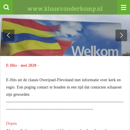
Ga
www.klaasvanderkamp.nl
direct
naar
de
hoofdinhoud
E-flits - mei 2020 -
E-flits uit de classis Overijssel-Flevoland met informatie over kerk en
regio. Een poging contact te houden in een tijd dat contacten schaarser
zijn geworden.
-----------------
-----------------------------
------------------------------
-----
-------------------------
------------------------------
-----
Dopen