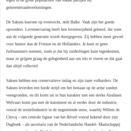
tegen in de grote populariteit van lokale partijen bij
gemeenteraadsverkiezingen.
De Saksen koersen op evenwicht, stelt Balke. Vaak zijn het goede
opvoeders. Levenservaring heeft hen levenswijsheid geleerd, die weer
aan de volgende generatie wordt doorgegeven. Zij hebben meer gevoel
voor humor dan de Friezen en de Hollanders. Je kunt ze geen
fuifnummers noemen, zoals je dat bij zuiderlingen kunt tegenkomen,
maar ze grijpen graag de gelegenheid aan om iets te vieren en dat gaat
dan altijd collectief.
Saksen hebben een conservatieve inslag en zijn taaie volharders. De
Saksen leverden een harde strijd om het bestaan op de arme zanden
veengronden, en dit komt uit in hun karakter met een sterke Ausdauer.
Welvaart komt pas met de kunstmest en al eerder door de industrie,
vooral de textielindustrie in de negentiende eeuw, waarbij Willem de
Clercq – een centrale figuur van het Réveil vooral bekend door zijn
Dagboek – als secretaris van de Nederlandsche Handel- Maatschappij