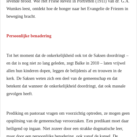
levende brood. Wie Het Friese Reveil in Portretten (1911) van dr. G.A.
Wumkes leest, ontdekt hoe de honger naar het Evangelie de Friezen in
beweging bracht.
Persoonlijke benadering
Tot het moment dat de onkerkelijkheid ook tot de Saksen doordringt –
en dat is nog niet zo lang geleden, zegt Balke in 2010 – laten vrijwel
allen hun kinderen dopen, leggen de belijdenis af en trouwen in de
kerk. De Saksen weten zich een deel van de gemeenschap en dat
betekent dat wanneer de onkerkelijkheid doordringt, dat ook massale
gevolgen heeft.
Prediking en pastoraat vragen om voorzichtig optreden, ze mogen geen
opsplitsing van de gemeenschap veroorzaken. Een predikant moet daar
heiligend op ingaan. Niet zozeer door een strakke dogmatische leer,
maar door een persoonlijke benadering, ook vanaf de kansel. De