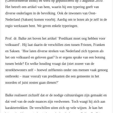
(Gereformeerde Bond) en werd op gepubliceerd op 5 augustus 2010.
Het betreft een artikel van hem, waarin hij een typering geeft van
diverse onderlagen in de bevolking. Ook de inwoners van Oost-
Nederland (Saksen) komen voorbij. Aardig om te lezen als je zelf in de
regio werkzaam bent. We geven enkele typeringen.
Prof. dr. Balke zet boven het artikel ‘Predikant moet oog hebben voor
volksaard’. Hij laat daarin de verschillen zien tussen Friezen, Franken
en Saksen. ‘Hoe laten diverse streken van Nederland zich typeren als
het om volksaard en geloven gaat? Is er ergens sprake van een botsing
tussen beide? En welke houding vraagt dat (niet zozeer van de
streekbewoners zelf – hoewel zelfkennis onder ons mensen vaak genoeg
ontbreekt – maar vooral) van predikanten die een gemeente in het
noorden of juist oosten gaan dienen?’
Balke realiseert zichzelf dat er de nodige cultuurslagen zijn gemaakt en
dat veel van de oude nuances zijn verdwenen. Toch waagt hij zich aan
karaktertrekken. De verschillen uiten zich op vele wijzen. Je kan het