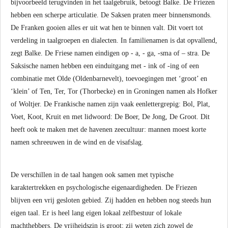
bijvoorbeeld terugvinden in het taalgebruik, betoogt Balke. De Friezen
hebben een scherpe articulatie. De Saksen praten meer binnensmonds.
De Franken gooien alles er uit wat hen te binnen valt. Dit voert tot
verdeling in taalgroepen en dialecten. In familienamen is dat opvallend,
zegt Balke. De Friese namen eindigen op - a, - ga, -sma of – stra. De
Saksische namen hebben een einduitgang met - ink of -ing of een
combinatie met Olde (Oldenbarnevelt), toevoegingen met ‘groot’ en
‘klein’ of Ten, Ter, Tor (Thorbecke) en in Groningen namen als Hofker
of Woltjer. De Frankische namen zijn vaak eenlettergrepig: Bol, Plat,
Voet, Koot, Kruit en met lidwoord: De Boer, De Jong, De Groot. Dit
heeft ook te maken met de havenen zeecultuur: mannen moest korte
namen schreeuwen in de wind en de visafslag.
De verschillen in de taal hangen ook samen met typische
karaktertrekken en psychologische eigenaardigheden. De Friezen
blijven een vrij gesloten gebied. Zij hadden en hebben nog steeds hun
eigen taal. Er is heel lang eigen lokaal zelfbestuur of lokale
machthebbers. De vrijheidszin is groot; zij weten zich zowel de