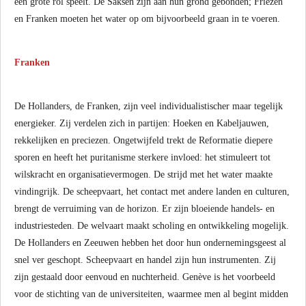
een grote rol speelt. De Saksen zijn aan hun grond gebonden; Friezen
en Franken moeten het water op om bijvoorbeeld graan in te voeren.
Franken
De Hollanders, de Franken, zijn veel individualistischer maar tegelijk
energieker. Zij verdelen zich in partijen: Hoeken en Kabeljauwen,
rekkelijken en preciezen. Ongetwijfeld trekt de Reformatie diepere
sporen en heeft het puritanisme sterkere invloed: het stimuleert tot
wilskracht en organisatievermogen. De strijd met het water maakte
vindingrijk. De scheepvaart, het contact met andere landen en culturen,
brengt de verruiming van de horizon. Er zijn bloeiende handels- en
industriesteden. De welvaart maakt scholing en ontwikkeling mogelijk.
De Hollanders en Zeeuwen hebben het door hun ondernemingsgeest al
snel ver geschopt. Scheepvaart en handel zijn hun instrumenten. Zij
zijn gestaald door eenvoud en nuchterheid. Genève is het voorbeeld
voor de stichting van de universiteiten, waarmee men al begint midden