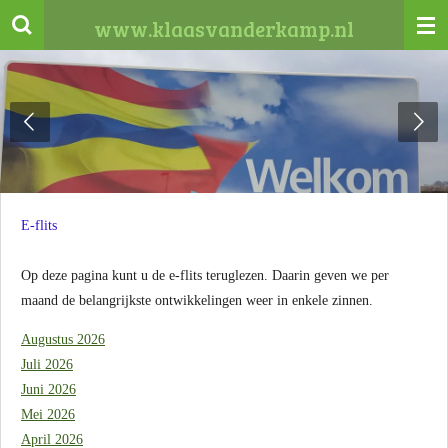
Ga
www.klaasvanderkamp.nl
direct
naar
de
hoofdinhoud
E-flits
Op deze pagina kunt u de e-flits teruglezen. Daarin geven we per
maand de belangrijkste ontwikkelingen weer in enkele zinnen.
Augustus 2026
Juli 2026
Juni 2026
Mei 2026
April 2026