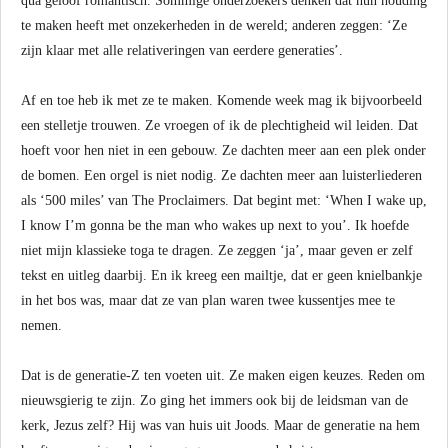
qua geloof romantisch. Sommige onderzoekers denken dat hun houding
te maken heeft met onzekerheden in de wereld; anderen zeggen: ‘Ze
zijn klaar met alle relativeringen van eerdere generaties’.
Af en toe heb ik met ze te maken. Komende week mag ik bijvoorbeeld
een stelletje trouwen. Ze vroegen of ik de plechtigheid wil leiden. Dat
hoeft voor hen niet in een gebouw. Ze dachten meer aan een plek onder
de bomen. Een orgel is niet nodig. Ze dachten meer aan luisterliederen
als ‘500 miles’ van The Proclaimers. Dat begint met: ‘When I wake up,
I know I’m gonna be the man who wakes up next to you’. Ik hoefde
niet mijn klassieke toga te dragen. Ze zeggen ‘ja’, maar geven er zelf
tekst en uitleg daarbij. En ik kreeg een mailtje, dat er geen knielbankje
in het bos was, maar dat ze van plan waren twee kussentjes mee te
nemen.
Dat is de generatie-Z ten voeten uit. Ze maken eigen keuzes. Reden om
nieuwsgierig te zijn. Zo ging het immers ook bij de leidsman van de
kerk, Jezus zelf? Hij was van huis uit Joods. Maar de generatie na hem