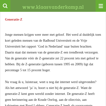
Ga
www.klaasvanderkamp.nl
direct
naar
Generatie-Z
de
hoofdinhoud
Jonge mensen krijgen weer meer met geloof. Het werd al duidelijk toen
kort geleden mensen van de Radboud Universiteit en de Vrije
Universiteit het rapport ‘God in Nederland’ naar buiten brachten.
Daarin staat dat mensen van de generatie-Z een trendbreuk verzorgen.
Van de generatie vóór de Z-generatie zei 22 procent iets met geloof te
hebben. Bij de Z-generatie (geboren tussen 1995 en 2009) ligt dat
percentage 5 tot 15 procent hoger.
Nu vraag ik u, luisteraar, weet u nog dat internet werd uitgevonden?
Als het antwoord ‘ja’ is, hoort u niet bij de generatie-Z. Want de
generatie-Z kent geen wereld zonder internet. De generatie-Z heeft
geen herinnering aan de Koude Oorlog, aan de oliecrisis, aan
kabinetten met Ruud Lubbers. Generatie-Z heeft als voornaamste