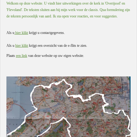
Welkom op deze website. U vindt hier uitwerkingen over de kerk in 'Overijssel' en
'Flevoland'. De teksten sluiten aan bij mijn werk voor de classis. Qua formulering zijn
de teksten persoonlijk van aard. Ik sta open voor reacties, en voor suggesties.
Als u
hier klikt
krijgt u contactgegevens.
Als u
hier klikt
krijgt een overzicht van de e-flits te zien.
Plaats
een link
van deze website op uw eigen website.