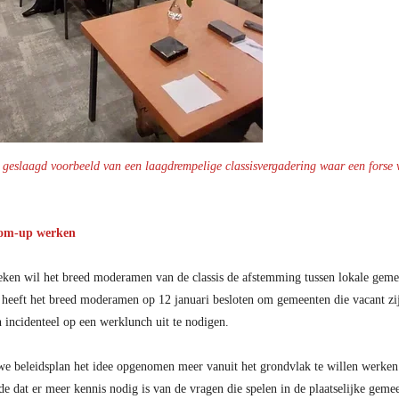
eslaagd voorbeeld van een laagdrempelige classisvergadering waar een forse 
tom-up werken
eken wil het breed moderamen van de classis de afstemming tussen lokale gemee
heeft het breed moderamen op 12 januari besloten om gemeenten die vacant zij
incidenteel op een werklunch uit te nodigen.
e beleidsplan het idee opgenomen meer vanuit het grondvlak te willen werken.
de dat er meer kennis nodig is van de vragen die spelen in de plaatselijke geme