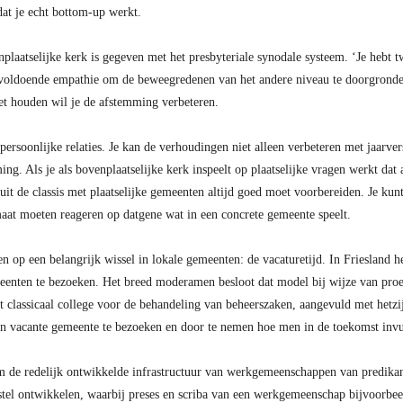
dat je echt bottom-up werkt.
plaatselijke kerk is gegeven met het presbyteriale synodale systeem. ‘Je hebt 
jd voldoende empathie om de beweegredenen van het andere niveau te doorgron
t houden wil je de afstemming verbeteren.
persoonlijke relaties. Je kan de verhoudingen niet alleen verbeteren met jaarver
ng. Als je als bovenplaatselijke kerk inspeelt op plaatselijke vragen werkt dat 
nuit de classis met plaatselijke gemeenten altijd goed moet voorbereiden. Je kun
maat moeten reageren op datgene wat in een concrete gemeente speelt.
 op een belangrijk wissel in lokale gemeenten: de vacaturetijd. In Friesland 
enten te bezoeken. Het breed moderamen besloot dat model bij wijze van proef
classicaal college voor de behandeling van beheerszaken, aangevuld met hetzij 
n vacante gemeente te bezoeken en door te nemen hoe men in de toekomst invu
de redelijk ontwikkelde infrastructuur van werkgemeenschappen van predikant
tel ontwikkelen, waarbij preses en scriba van een werkgemeenschap bijvoorbee