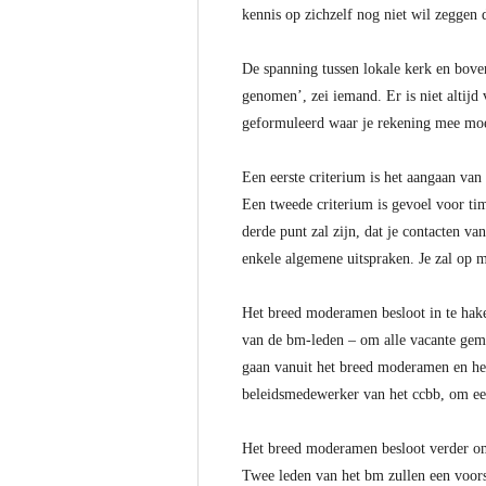
kennis op zichzelf nog niet wil zeggen 
De spanning tussen lokale kerk en boven
genomen’, zei iemand. Er is niet alti
geformuleerd waar je rekening mee moe
Een eerste criterium is het aangaan van 
Een tweede criterium is gevoel voor timi
derde punt zal zijn, dat je contacten va
enkele algemene uitspraken. Je zal op 
Het breed moderamen besloot in te haken
van de bm-leden – om alle vacante geme
gaan vanuit het breed moderamen en het 
beleidsmedewerker van het ccbb, om ee
Het breed moderamen besloot verder om 
Twee leden van het bm zullen een voors