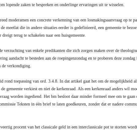
m lopende zaken te bespreken en onderlinge ervaringen uit te wisselen.
breed moderamen een concrete verkenning van een losmakingsaanvraag op te pa
s de meetlat die in andere situaties eerder is gedefinieerd, een gemeente te bez
ur dreigt terug te schakelen naar een huisgemeente.
 verzuchting van enkele predikanten die zich zorgen maken over de theologi
ring aandacht te besteden aan de roepingenzondag en te proberen deze zondag i
n de verkondiging.
 rond toepassing van ord. 3.4.8. In dat artikel gaat het om de mogelijkheid a
t de gemeente verkiest en niet de kerkenraad. Als een kerkenraad anders wil moe
vraag worden ingediend. Het bm besloot daar minder formeel mee om te gaan en
commissie Teksten in één brief te laten goedkeuren, zonder dat er nadere commun
veertig procent van het classicale geld in een interclassicale pot te storten wo