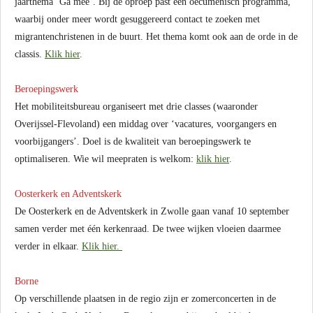
jaarthema ‘Ga mee’. Bij de oproep past een oecumenisch programma,
waarbij onder meer wordt gesuggereerd contact te zoeken met
migrantenchristenen in de buurt. Het thema komt ook aan de orde in de
classis.
Klik hier
.
Beroepingswerk
Het mobiliteitsbureau organiseert met drie classes (waaronder
Overijssel-Flevoland) een middag over ‘vacatures, voorgangers en
voorbijgangers’. Doel is de kwaliteit van beroepingswerk te
optimaliseren. Wie wil meepraten is welkom:
klik hier
.
Oosterkerk en Adventskerk
De Oosterkerk en de Adventskerk in Zwolle gaan vanaf 10 september
samen verder met één kerkenraad. De twee wijken vloeien daarmee
verder in elkaar.
Klik hier.
Borne
Op verschillende plaatsen in de regio zijn er zomerconcerten in de