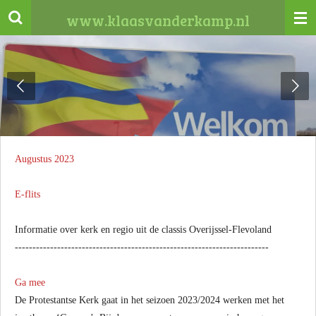
Ga
www.klaasvanderkamp.nl
direct
naar
de
hoofdinhoud
Augustus 2023
E-flits
Informatie over kerk en regio uit de classis Overijssel-Flevoland
------------------------------------------------------------------------
Ga mee
De Protestantse Kerk gaat in het seizoen 2023/2024 werken met het