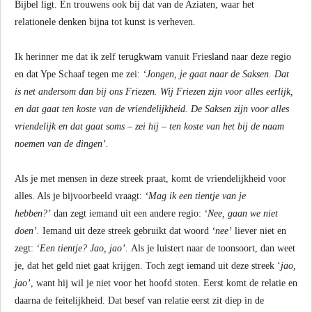
Bijbel ligt. En trouwens ook bij dat van de Aziaten, waar het
relationele denken bijna tot kunst is verheven.
Ik herinner me dat ik zelf terugkwam vanuit Friesland naar deze regio
en dat Ype Schaaf tegen me zei:
‘Jongen, je gaat naar de Saksen. Dat
is net andersom dan bij ons Friezen. Wij Friezen zijn voor alles eerlijk,
en dat gaat ten koste van de vriendelijkheid. De Saksen zijn voor alles
vriendelijk en dat gaat soms – zei hij – ten koste van het bij de naam
noemen van de dingen’.
Als je met mensen in deze streek praat, komt de vriendelijkheid voor
alles. Als je bijvoorbeeld vraagt:
‘Mag ik een tientje van je
hebben?’
dan zegt iemand uit een andere regio:
‘Nee, gaan we niet
doen’.
Iemand uit deze streek gebruikt dat woord
‘nee’
liever niet en
zegt:
‘Een tientje? Jao, jao’.
Als je luistert naar de toonsoort, dan weet
je, dat het geld niet gaat krijgen. Toch zegt iemand uit deze streek ‘
jao,
jao’
, want hij wil je niet voor het hoofd stoten. Eerst komt de relatie en
daarna de feitelijkheid. Dat besef van relatie eerst zit diep in de