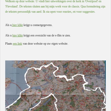
Welkom op deze website. U vindt hier uitwerkingen over de kerk in 'Overijssel' en
'Flevoland'. De teksten sluiten aan bij mijn werk voor de classis. Qua formulering zijn
de teksten persoonlijk van aard. Ik sta open voor reacties, en voor suggesties.
Als u
hier klikt
krijgt u contactgegevens.
Als u
hier klikt
krijgt een overzicht van de e-flits te zien.
Plaats
een link
van deze website op uw eigen website.