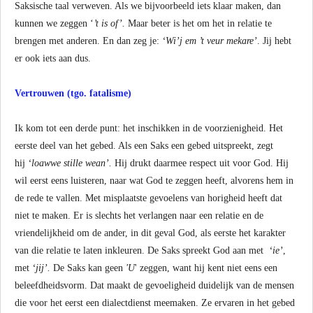
Saksische taal verweven. Als we bijvoorbeeld iets klaar maken, dan
kunnen we zeggen ‘
’t is of’.
Maar beter is het om het in relatie te
brengen met anderen. En dan zeg je:
‘Wi’j em ’t veur mekare’
. Jij hebt
er ook iets aan dus.
Vertrouwen (tgo. fatalisme)
Ik kom tot een derde punt: het inschikken in de voorzienigheid. Het
eerste deel van het gebed. Als een Saks een gebed uitspreekt, zegt
hij
‘loawwe stille wean’.
Hij drukt daarmee respect uit voor God. Hij
wil eerst eens luisteren, naar wat God te zeggen heeft, alvorens hem in
de rede te vallen. Met misplaatste gevoelens van horigheid heeft dat
niet te maken. Er is slechts het verlangen naar een relatie en de
vriendelijkheid om de ander, in dit geval God, als eerste het karakter
van die relatie te laten inkleuren. De Saks spreekt God aan met
‘ie’
,
met
‘jij’.
De Saks kan geen
'U
' zeggen, want hij kent niet eens een
beleefdheidsvorm. Dat maakt de gevoeligheid duidelijk van de mensen
die voor het eerst een dialectdienst meemaken. Ze ervaren in het gebed