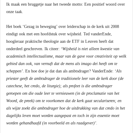
Ik maak een bruggetje naar het tweede motto: Een positief woord over
onze taak.
Het boek ‘Gezag in beweging’ over leiderschap in de kerk uit 2008
eindigt ook met een hoofdstuk over wijsheid. Ted vanderEnde,
hoogleraar praktische theologie aan de ETF in Leuven heeft dat
onderdeel geschreven. Ik citeer:
‘Wijsheid is niet alleen kwestie van
academisch intellectualisme, maar van de gave voor creativiteit op welk
gebied dan ook, van vernuft dat de mens als imago dei heeft om te
scheppen’.
En hoe doe je dat dan als ambtsdrager? VanderEnde:
‘Als
priester geeft de ambtsdrager de traditionele leer van de kerk door (de
catechese, het credo, de liturgie); als profeet is die ambtsdrager
geroepen om die oude leer te vernieuwen (in de proclamatie van het
Woord, de preek) om te voorkomen dat de kerk gaat seculariseren; en
als wijze zoekt die ambtsdrager hoe de uitdrukking van dat credo in het
dagelijks leven moet worden aangepast en toch in zijn essentie moet
worden gehandhaafd (in voorbeeld en als raadgever)’.