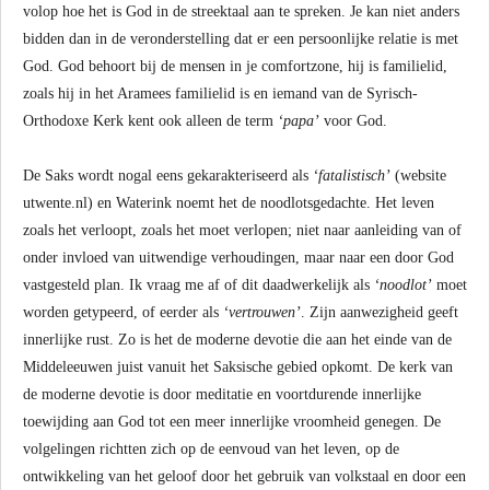
volop hoe het is God in de streektaal aan te spreken. Je kan niet anders
bidden dan in de veronderstelling dat er een persoonlijke relatie is met
God. God behoort bij de mensen in je comfortzone, hij is familielid,
zoals hij in het Aramees familielid is en iemand van de Syrisch-
Orthodoxe Kerk kent ook alleen de term
‘papa’
voor God.
De Saks wordt nogal eens gekarakteriseerd als
‘fatalistisch’
(website
utwente.nl) en Waterink noemt het de noodlotsgedachte. Het leven
zoals het verloopt, zoals het moet verlopen; niet naar aanleiding van of
onder invloed van uitwendige verhoudingen, maar naar een door God
vastgesteld plan. Ik vraag me af of dit daadwerkelijk als
‘noodlot’
moet
worden getypeerd, of eerder als
‘vertrouwen’
. Zijn aanwezigheid geeft
innerlijke rust. Zo is het de moderne devotie die aan het einde van de
Middeleeuwen juist vanuit het Saksische gebied opkomt. De kerk van
de moderne devotie is door meditatie en voortdurende innerlijke
toewijding aan God tot een meer innerlijke vroomheid genegen. De
volgelingen richtten zich op de eenvoud van het leven, op de
ontwikkeling van het geloof door het gebruik van volkstaal en door een