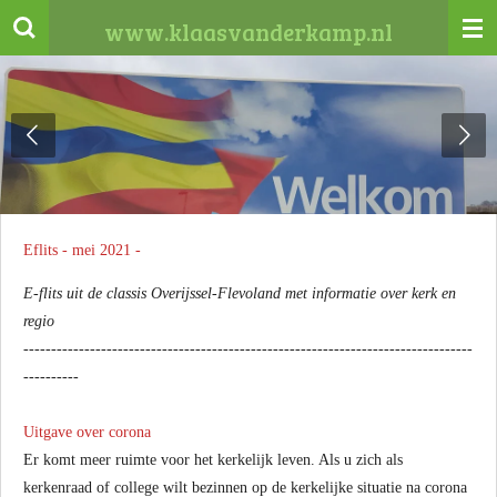
Ga
www.klaasvanderkamp.nl
direct
naar
de
hoofdinhoud
Eflits - mei 2021 -
E-flits uit de classis Overijssel-Flevoland met informatie over kerk en
regio
---------------------------------------------------------------------------------
----------
Uitgave over corona
Er komt meer ruimte voor het kerkelijk leven. Als u zich als
kerkenraad of college wilt bezinnen op de kerkelijke situatie na corona