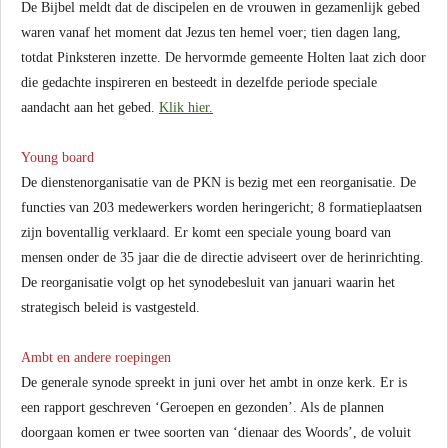
De Bijbel meldt dat de discipelen en de vrouwen in gezamenlijk gebed
waren vanaf het moment dat Jezus ten hemel voer; tien dagen lang,
totdat Pinksteren inzette. De hervormde gemeente Holten laat zich door
die gedachte inspireren en besteedt in dezelfde periode speciale
aandacht aan het gebed.
Klik hier.
Young board
De dienstenorganisatie van de PKN is bezig met een reorganisatie. De
functies van 203 medewerkers worden heringericht; 8 formatieplaatsen
zijn boventallig verklaard. Er komt een speciale young board van
mensen onder de 35 jaar die de directie adviseert over de herinrichting.
De reorganisatie volgt op het synodebesluit van januari waarin het
strategisch beleid is vastgesteld.
Ambt en andere roepingen
De generale synode spreekt in juni over het ambt in onze kerk. Er is
een rapport geschreven ‘Geroepen en gezonden’. Als de plannen
doorgaan komen er twee soorten van ‘dienaar des Woords’, de voluit