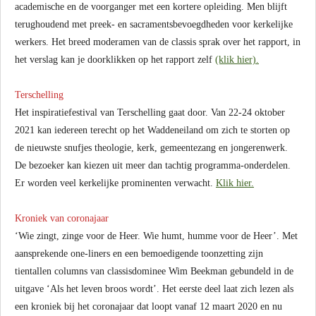
academische en de voorganger met een kortere opleiding. Men blijft
terughoudend met preek- en sacramentsbevoegdheden voor kerkelijke
werkers. Het breed moderamen van de classis sprak over het rapport, in
het verslag kan je doorklikken op het rapport zelf
(klik hier).
Terschelling
Het inspiratiefestival van Terschelling gaat door. Van 22-24 oktober
2021 kan iedereen terecht op het Waddeneiland om zich te storten op
de nieuwste snufjes theologie, kerk, gemeentezang en jongerenwerk.
De bezoeker kan kiezen uit meer dan tachtig programma-onderdelen.
Er worden veel kerkelijke prominenten verwacht.
Klik hier.
Kroniek van coronajaar
‘Wie zingt, zinge voor de Heer. Wie humt, humme voor de Heer’. Met
aansprekende one-liners en een bemoedigende toonzetting zijn
tientallen columns van classisdominee Wim Beekman gebundeld in de
uitgave ‘Als het leven broos wordt’. Het eerste deel laat zich lezen als
een kroniek bij het coronajaar dat loopt vanaf 12 maart 2020 en nu