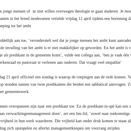
en jonge mensen of ze niet willen overwegen theologie te gaan studeren. Je mo
anten in het breed moderamen vertelde vrijdag 12 april tijdens een bezinning d
oeping tot het ambt.
ddellijk aan toe, ‘veronderstelt wel dat je jonge mensen het ambt kunt aanraden
de invulling van het ambt is er niet makkelijker op geworden. En het ambt is va
je als predikant in de gemeente komt’, vulde een collega aan, ‘ben je vaak één 
erkenraad en pastoraat te verlenen aan ouderen. Dat vraagt veel empathie’.
ndag 21 april officieel een zondag is waarop de roepingen aan de orde komen.
op stonden namen van twee predikanten die beiden een sabbatical aanvragen. Zi
 het gemeentewerk.
nen overspannen zijn naar een predikant toe. En de predikant-in-spé kan een 
 aan verwachtingenmanagement doen’, zei een bm-lid, ‘zowel naar toekomstige 
 vrijheid in hun werk waarderen. Die vrijheid kan onder druk komen te staan al
ding zich opstapelen en allerlei managementknopen om voorrang strijden.