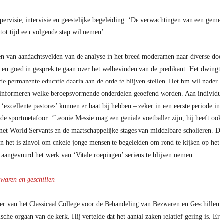
ervisie, intervisie en geestelijke begeleiding. ‘De verwachtingen van een geme
tot tijd een volgende stap wil nemen’.
n van aandachtsvelden van de analyse in het breed moderamen naar diverse doe
l en goed in gesprek te gaan over het welbevinden van de predikant. Het dwingt
de permanente educatie daarin aan de orde te blijven stellen. Het bm wil nader
n informeren welke beroepsvormende onderdelen geoefend worden. Aan individue
‘excellente pastores’ kunnen er baat bij hebben – zeker in een eerste periode 
e sportmetafoor: ‘Leonie Messie mag een geniale voetballer zijn, hij heeft 
met World Servants en de maatschappelijke stages van middelbare scholieren. D
en het is zinvol om enkele jonge mensen te begeleiden om rond te kijken op het
aangevuurd het werk van ‘Vitale roepingen’ serieus te blijven nemen.
zwaren en geschillen
ter van het Classicaal College voor de Behandeling van Bezwaren en Geschillen 
sche orgaan van de kerk. Hij vertelde dat het aantal zaken relatief gering is. 