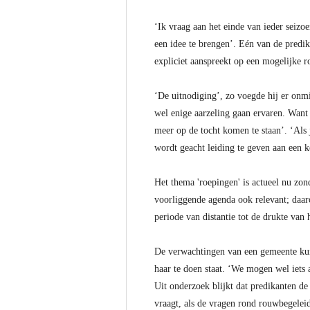
‘Ik vraag aan het einde van ieder seizo
een idee te brengen’. Eén van de predik
expliciet aanspreekt op een mogelijke r
‘De uitnodiging’, zo voegde hij er onmi
wel enige aarzeling gaan ervaren. Want 
meer op de tocht komen te staan’. ‘Als 
wordt geacht leiding te geven aan een k
Het thema 'roepingen' is actueel nu zo
voorliggende agenda ook relevant; daar
periode van distantie tot de drukte van
De verwachtingen van een gemeente kun
haar te doen staat. ‘We mogen wel iets
Uit onderzoek blijkt dat predikanten de
vraagt, als de vragen rond rouwbegelei