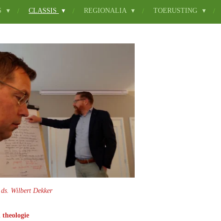
S
CLASSIS
REGIONALIA
TOERUSTING
 ds. Wilbert Dekker
 theologie