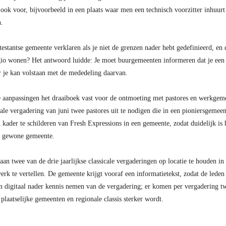
ook voor, bijvoorbeeld in een plaats waar men een technisch voorzitter inhuur
n.
stantse gemeente verklaren als je niet de grenzen nader hebt gedefinieerd, en d
gio wonen? Het antwoord luidde: Je moet buurgemeenten informeren dat je een 
 je kan volstaan met de mededeling daarvan.
 aanpassingen het draaiboek vast voor de ontmoeting met pastores en werkgem
le vergadering van juni twee pastores uit te nodigen die in een pioniersgemeen
 kader te schilderen van Fresh Expressions in een gemeente, zodat duidelijk is 
n gewone gemeente.
 twee van de drie jaarlijkse classicale vergaderingen op locatie te houden in d
rk te vertellen. De gemeente krijgt vooraf een informatietekst, zodat de leden
digitaal nader kennis nemen van de vergadering; er komen per vergadering twe
 plaatselijke gemeenten en regionale classis sterker wordt.