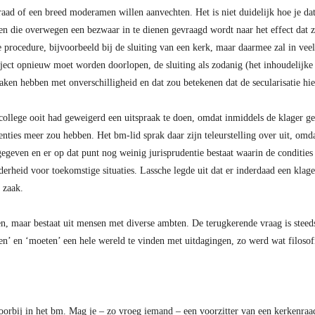
nraad of een breed moderamen willen aanvechten. Het is niet duidelijk hoe je d
en die overwegen een bezwaar in te dienen gevraagd wordt naar het effect dat z
procedure, bijvoorbeeld bij de sluiting van een kerk, maar daarmee zal in veel
raject opnieuw moet worden doorlopen, de sluiting als zodanig (het inhoudelijke 
ken hebben met onverschilligheid en dat zou betekenen dat de secularisatie hier
 college ooit had geweigerd een uitspraak te doen, omdat inmiddels de klager 
nties meer zou hebben. Het bm-lid sprak daar zijn teleurstelling over uit, omda
gegeven en er op dat punt nog weinig jurisprudentie bestaat waarin de condities
erheid voor toekomstige situaties. Lassche legde uit dat er inderdaad een kla
 zaak.
sten, maar bestaat uit mensen met diverse ambten. De terugkerende vraag is steeds:
en’ en ‘moeten’ een hele wereld te vinden met uitdagingen, zo werd wat filosof
orbij in het bm. Mag je – zo vroeg iemand – een voorzitter van een kerkenraa