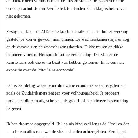
de bunker deed vermoeden dat de Russen stonden te popelen om de
eerste parachutisten in Zwolle te laten landen. Gelukkig is het zo ver
niet gekomen.
Zestig jaar later, in 2015 is de krachtcentrale helemaal buiten werking
gesteld. Je kon er gewoon naar binnen. De wachterskamers zijn er nog
en de camera’s en de waarschuwingsborden. Dikke muren en dikke
betonnen vloeren. Het spreekt tot de verbeelding. Dat vinden de
kunstenaars ook die er nu bezit van hebben genomen. Er is een hele
expositie over de ‘circulaire economie’.
Dat is een deftig woord voor duurzame economie, voor recyclen. Of
zoals de Zuidafrikaners zeggen voor volhoubaarheid. Je probeert
producten die zijn afgeschreven als grondstof een nieuwe bestemming
te geven.
Ik ben daarmee opgegroeid. Ik liep als kind veel langs de IJssel en dan
nam ik van alles mee wat de vissers hadden achtergelaten. Een kapot