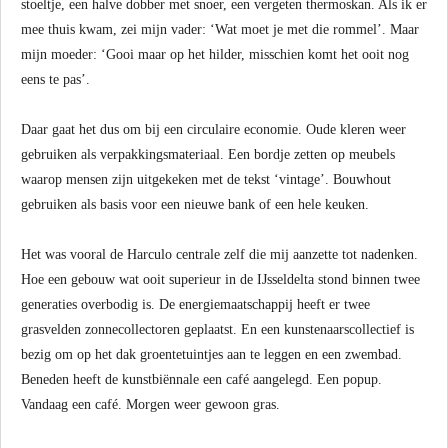
stoeltje, een halve dobber met snoer, een vergeten thermoskan. Als ik er
mee thuis kwam, zei mijn vader: ‘Wat moet je met die rommel’. Maar
mijn moeder: ‘Gooi maar op het hilder, misschien komt het ooit nog
eens te pas’.
Daar gaat het dus om bij een circulaire economie. Oude kleren weer
gebruiken als verpakkingsmateriaal. Een bordje zetten op meubels
waarop mensen zijn uitgekeken met de tekst ‘vintage’. Bouwhout
gebruiken als basis voor een nieuwe bank of een hele keuken.
Het was vooral de Harculo centrale zelf die mij aanzette tot nadenken.
Hoe een gebouw wat ooit superieur in de IJsseldelta stond binnen twee
generaties overbodig is. De energiemaatschappij heeft er twee
grasvelden zonnecollectoren geplaatst. En een kunstenaarscollectief is
bezig om op het dak groentetuintjes aan te leggen en een zwembad.
Beneden heeft de kunstbiënnale een café aangelegd. Een popup.
Vandaag een café. Morgen weer gewoon gras.